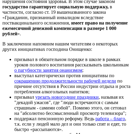
нарушения состояния здоровья. В этом случае законом
государство гарантирует социальную поддержку,
в
частности, согласно ст. 19 вышеназванного закона
«Гражданин, признанный инвалидом вследствие
поствакцинального осложнения,
имеет право на получение
ежемесячной денежной компенсации в размере 1 000
рублей
».
В заключении напомним нашим читателям о некоторых
других инициативах господина Онищенко:
призывал в обязательном порядке в школе в рамках
уроков полового воспитания рассказывать школьникам
о пагубности занятия онанизмом
;
выступал категорически против инициативы по
сокращению продолжительности рабочей недели
по
причине отсутствия в России индустрии отдыха и роста
потребления алкогольных напитков;
призывал
урезать новогодние праздники
, называя их
"декадой ужасов", где "люди встречаются с самым
страшным - самими собой". Помимо этого, он сетовал
на "абсолютно бессмысленный просмотр телевизора";
поддержал пенсионную реформу. Ведь
работа – благо
,
т.к. если у людей мало дел и они только спят и едят, то
быстро «рассыпаются».