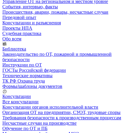
Управление ОТ на региональном и местном уровне
События, интервью, факты
Происшествия, аварии, пожары, несчастные случаи
Передовой опыт
Консультации и разъяснения
Проекты НПА
Судебная практика
Обо всем
Библиотека
Законодательство по ОТ, пожарной и промышленной
безопасности
Инструкции по ОТ
ГОСТы Российской федерации
Технические нормативы
ТК РФ Охрана труда
Формы/шаблоны документов
Консультации
Все консультации
Консультации органов исполнительной власти
Организация ОТ на предприятии, СУОТ, трудовые споры
Требования безопасности к производственным процессам
Несчастные случаи на производстве
Обучение по ОТ и ПБ