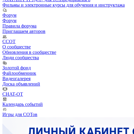
Фильмы и электронные курсы для обучения и инструктажа
Форум
Форум
Правила форума
Приглашаем авторов
ССОТ
О сообществе
Обновления в сообществе
Люди сообщества
Золотой фонд
Файлообменник
Видеогалерея
Доска объявлений
CHAT-OT
Календарь событий
Игры для СОТов