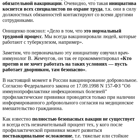
обязательной вакцинации
. Очевидно, что такая
инициатива
коснется всех специалистов по охране труда
, т.к. они в силу
должностных обязанностей контактируют со всеми другими
сотрудниками.
Онищенко пояснил: «Дело в том, что
это нормальный
трудовой процесс
. Мы всегда вакцинировали людей, которые
работают с туберкулезом, например».
Заметим, что первоначально эту инициативу озвучил врач-
иммунолог В. Жемчугов, он так ее прокомментировал
«Кто
против и не хочет работать на таких условиях — пусть
работает дворником, там безопасно»
.
В настоящий момент в России вакцинирование добровольное.
Согласно Федерального закона от 17.09.1998 N 157-ФЗ "Об
иммунопрофилактике инфекционных болезней"
профилактические прививки проводятся только при наличии
информированного добровольного согласия на медицинское
вмешательство гражданина.
Как известно
полностью безопасных вакцин не существует
и всегда есть незначительный процент тех, у кого после
профилактической прививки может развиться
поствакцинальное осложнение
, т.е. тяжелые или стойкие