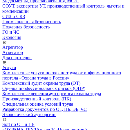
Медосмотры, профзаболевания, МСЭ.
СОУТ, экспертиза УТ, производственный контроль, льготы и
компенсации
СИЗ и СКЗ
Промышленная безопасность
Пожарная безопасность
ГО и ЧС
Экология
Агрегатор
Агрегатор
Для партнеров
Услуги
Комплексные услуги по охране труда от информационного
портала «Охрана труда в России»
Комплексный аудит охраны труда (ОТ)
Оценка профессиональных рисков (ОПР)
Комплексные решения аутсорсинга охраны труда
Производственный контроль (ПК)
Специальная оценка условий труда
Разработка документов по ОТ, ПБ, ЭБ, ЧС
Экологический аутсорсинг
Soft по ОТ и ПБ
«ОХРАНА ТРУДА» для 1С:Предприятия 8