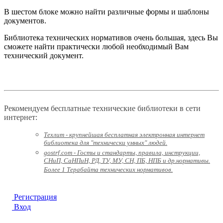
В шестом блоке можно найти различные формы и шаблоны
документов.
Библиотека технических нормативов очень большая, здесь Вы
сможете найти практически любой необходимый Вам
технический документ.
Рекомендуем бесплатные технические библиотеки в сети
интернет:
Техлит - крупнейшая бесплатная электронная интернет
библиотека для "технически умных" людей.
gostrf.com - Госты и стандарты, правила, инструкции,
СНиП, СаНПиН, РД, ТУ, МУ, СН, ПБ, НПБ и др.нормативы.
Более 1 Терабайта технических нормативов.
Регистрация
Вход