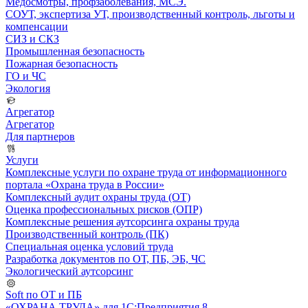
Медосмотры, профзаболевания, МСЭ.
СОУТ, экспертиза УТ, производственный контроль, льготы и
компенсации
СИЗ и СКЗ
Промышленная безопасность
Пожарная безопасность
ГО и ЧС
Экология
Агрегатор
Агрегатор
Для партнеров
Услуги
Комплексные услуги по охране труда от информационного
портала «Охрана труда в России»
Комплексный аудит охраны труда (ОТ)
Оценка профессиональных рисков (ОПР)
Комплексные решения аутсорсинга охраны труда
Производственный контроль (ПК)
Специальная оценка условий труда
Разработка документов по ОТ, ПБ, ЭБ, ЧС
Экологический аутсорсинг
Soft по ОТ и ПБ
«ОХРАНА ТРУДА» для 1С:Предприятия 8