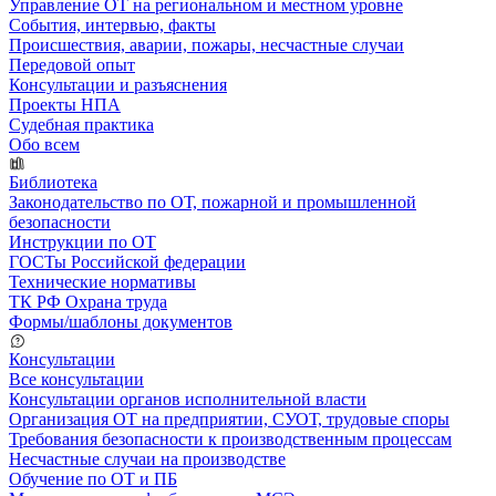
Управление ОТ на региональном и местном уровне
События, интервью, факты
Происшествия, аварии, пожары, несчастные случаи
Передовой опыт
Консультации и разъяснения
Проекты НПА
Судебная практика
Обо всем
Библиотека
Законодательство по ОТ, пожарной и промышленной
безопасности
Инструкции по ОТ
ГОСТы Российской федерации
Технические нормативы
ТК РФ Охрана труда
Формы/шаблоны документов
Консультации
Все консультации
Консультации органов исполнительной власти
Организация ОТ на предприятии, СУОТ, трудовые споры
Требования безопасности к производственным процессам
Несчастные случаи на производстве
Обучение по ОТ и ПБ