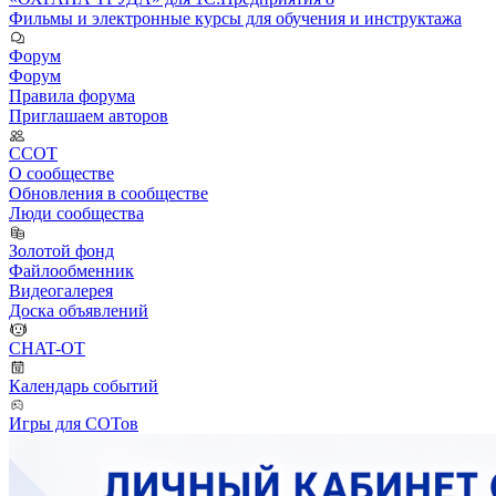
Фильмы и электронные курсы для обучения и инструктажа
Форум
Форум
Правила форума
Приглашаем авторов
ССОТ
О сообществе
Обновления в сообществе
Люди сообщества
Золотой фонд
Файлообменник
Видеогалерея
Доска объявлений
CHAT-OT
Календарь событий
Игры для СОТов