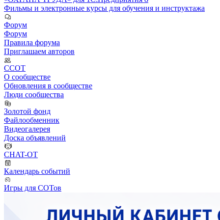
Фильмы и электронные курсы для обучения и инструктажа
Форум
Форум
Правила форума
Приглашаем авторов
ССОТ
О сообществе
Обновления в сообществе
Люди сообщества
Золотой фонд
Файлообменник
Видеогалерея
Доска объявлений
CHAT-OT
Календарь событий
Игры для СОТов