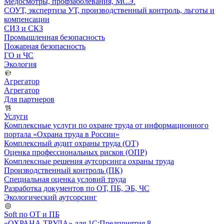
Медосмотры, профзаболевания, МСЭ.
СОУТ, экспертиза УТ, производственный контроль, льготы и
компенсации
СИЗ и СКЗ
Промышленная безопасность
Пожарная безопасность
ГО и ЧС
Экология
Агрегатор
Агрегатор
Для партнеров
Услуги
Комплексные услуги по охране труда от информационного
портала «Охрана труда в России»
Комплексный аудит охраны труда (ОТ)
Оценка профессиональных рисков (ОПР)
Комплексные решения аутсорсинга охраны труда
Производственный контроль (ПК)
Специальная оценка условий труда
Разработка документов по ОТ, ПБ, ЭБ, ЧС
Экологический аутсорсинг
Soft по ОТ и ПБ
«ОХРАНА ТРУДА» для 1С:Предприятия 8