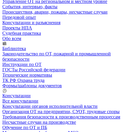
Управление ОТ на региональном и местном уровне
События, интервью, факты
Происшествия, аварии, пожары, несчастные случаи
Передовой опыт
Консультации и разъяснения
Проекты НПА
Судебная практика
Обо всем
Библиотека
Законодательство по ОТ, пожарной и промышленной
безопасности
Инструкции по ОТ
ГОСТы Российской федерации
Технические нормативы
ТК РФ Охрана труда
Формы/шаблоны документов
Консультации
Все консультации
Консультации органов исполнительной власти
Организация ОТ на предприятии, СУОТ, трудовые споры
Требования безопасности к производственным процессам
Несчастные случаи на производстве
Обучение по ОТ и ПБ