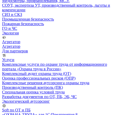
Медосмотры, профзаболевания, МСЭ.
СОУТ, экспертиза УТ, производственный контроль, льготы и
компенсации
СИЗ и СКЗ
Промышленная безопасность
Пожарная безопасность
ГО и ЧС
Экология
Агрегатор
Агрегатор
Для партнеров
Услуги
Комплексные услуги по охране труда от информационного
портала «Охрана труда в России»
Комплексный аудит охраны труда (ОТ)
Оценка профессиональных рисков (ОПР)
Комплексные решения аутсорсинга охраны труда
Производственный контроль (ПК)
Специальная оценка условий труда
Разработка документов по ОТ, ПБ, ЭБ, ЧС
Экологический аутсорсинг
Soft по ОТ и ПБ
«ОХРАНА ТРУДА» для 1С:Предприятия 8