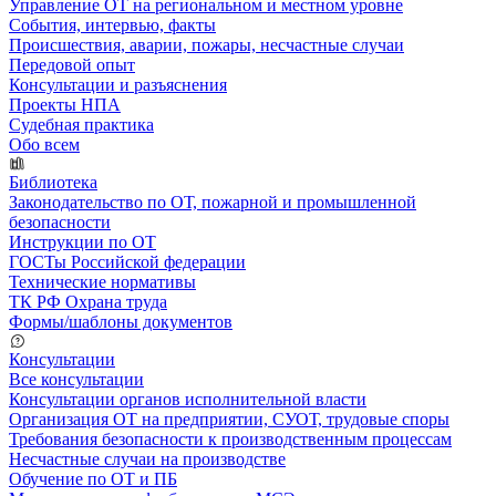
Управление ОТ на региональном и местном уровне
События, интервью, факты
Происшествия, аварии, пожары, несчастные случаи
Передовой опыт
Консультации и разъяснения
Проекты НПА
Судебная практика
Обо всем
Библиотека
Законодательство по ОТ, пожарной и промышленной
безопасности
Инструкции по ОТ
ГОСТы Российской федерации
Технические нормативы
ТК РФ Охрана труда
Формы/шаблоны документов
Консультации
Все консультации
Консультации органов исполнительной власти
Организация ОТ на предприятии, СУОТ, трудовые споры
Требования безопасности к производственным процессам
Несчастные случаи на производстве
Обучение по ОТ и ПБ