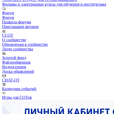
Фильмы и электронные курсы для обучения и инструктажа
Форум
Форум
Правила форума
Приглашаем авторов
ССОТ
О сообществе
Обновления в сообществе
Люди сообщества
Золотой фонд
Файлообменник
Видеогалерея
Доска объявлений
CHAT-OT
Календарь событий
Игры для СОТов