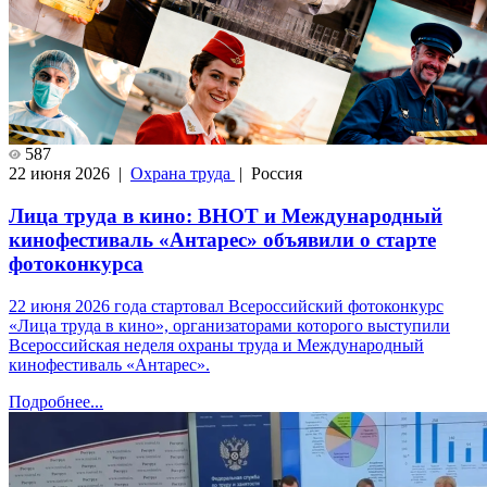
587
22 июня 2026 |
Охрана труда
| Россия
Лица труда в кино: ВНОТ и Международный
кинофестиваль «Антарес» объявили о старте
фотоконкурса
22 июня 2026 года стартовал Всероссийский фотоконкурс
«Лица труда в кино», организаторами которого выступили
Всероссийская неделя охраны труда и Международный
кинофестиваль «Антарес».
Подробнее...