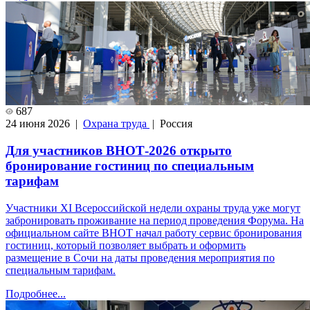
687
24 июня 2026 |
Охрана труда
| Россия
Для участников ВНОТ-2026 открыто
бронирование гостиниц по специальным
тарифам
Участники XI Всероссийской недели охраны труда уже могут
забронировать проживание на период проведения Форума. На
официальном сайте ВНОТ начал работу сервис бронирования
гостиниц, который позволяет выбрать и оформить
размещение в Сочи на даты проведения мероприятия по
специальным тарифам.
Подробнее...