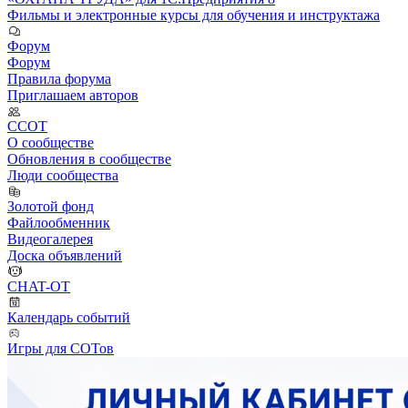
Фильмы и электронные курсы для обучения и инструктажа
Форум
Форум
Правила форума
Приглашаем авторов
ССОТ
О сообществе
Обновления в сообществе
Люди сообщества
Золотой фонд
Файлообменник
Видеогалерея
Доска объявлений
CHAT-OT
Календарь событий
Игры для СОТов