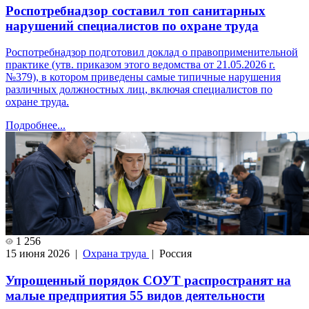
Роспотребнадзор составил топ санитарных
нарушений специалистов по охране труда
Роспотребнадзор подготовил доклад о правоприменительной
практике (утв. приказом этого ведомства от 21.05.2026 г.
№379), в котором приведены самые типичные нарушения
различных должностных лиц, включая специалистов по
охране труда.
Подробнее...
1 256
15 июня 2026 |
Охрана труда
| Россия
Упрощенный порядок СОУТ распространят на
малые предприятия 55 видов деятельности