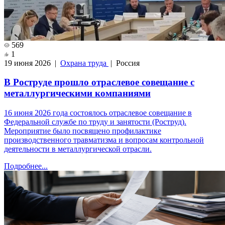
569
1
19 июня 2026 |
Охрана труда
| Россия
В Роструде прошло отраслевое совещание с
металлургическими компаниями
16 июня 2026 года состоялось отраслевое совещание в
Федеральной службе по труду и занятости (Роструд).
Мероприятие было посвящено профилактике
производственного травматизма и вопросам контрольной
деятельности в металлургической отрасли.
Подробнее...