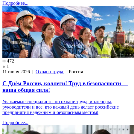
Подробнее...
472
1
11 июня 2026 |
Охрана труда
| Россия
С Днём России, коллеги! Труд в безопасности —
наша общая сила!
Уважаемые специалисты по охране труда, инженеры,
руководители и все, кто каждый день делает российские
предприятия надёжным и безопасным местом!
Подробнее...