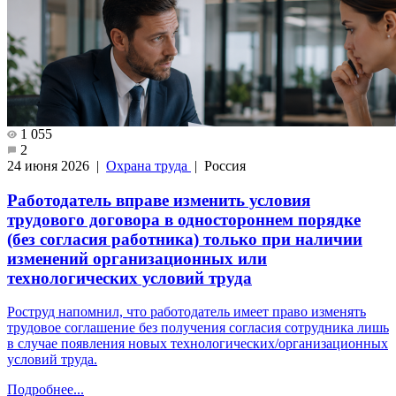
1 055
2
24 июня 2026 |
Охрана труда
| Россия
Работодатель вправе изменить условия
трудового договора в одностороннем порядке
(без согласия работника) только при наличии
изменений организационных или
технологических условий труда
Роструд напомнил, что работодатель имеет право изменять
трудовое соглашение без получения согласия сотрудника лишь
в случае появления новых технологических/организационных
условий труда.
Подробнее...