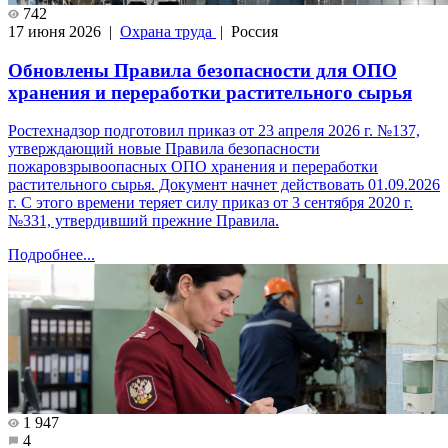
742
17 июня 2026 |
Охрана труда
| Россия
Обновлены Правила безопасности для ОПО
хранения и переработки растительного сырья
Ростехнадзор подготовил приказ от 23 апреля 2026 г. №137,
утверждающий новые Правила безопасности
пожаровзрывоопасных ОПО хранения и переработки
растительного сырья. Документ начнет действовать 01.09.2026
г. С этого времени теряет силу приказ от 3 сентября 2020 г.
№331, утвердивший прежние Правила.
Подробнее...
1 947
4