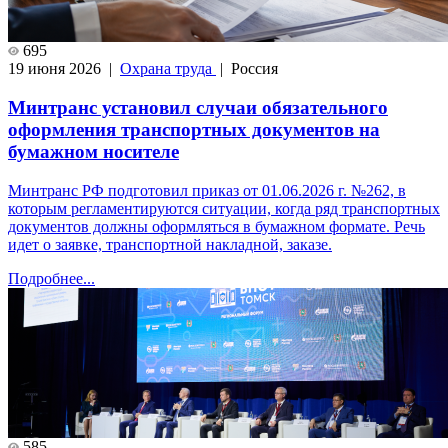
695
19 июня 2026 |
Охрана труда
| Россия
Минтранс установил случаи обязательного
оформления транспортных документов на
бумажном носителе
Минтранс РФ подготовил приказ от 01.06.2026 г. №262, в
которым регламентируются ситуации, когда ряд транспортных
документов должны оформляться в бумажном формате. Речь
идет о заявке, транспортной накладной, заказе.
Подробнее...
585