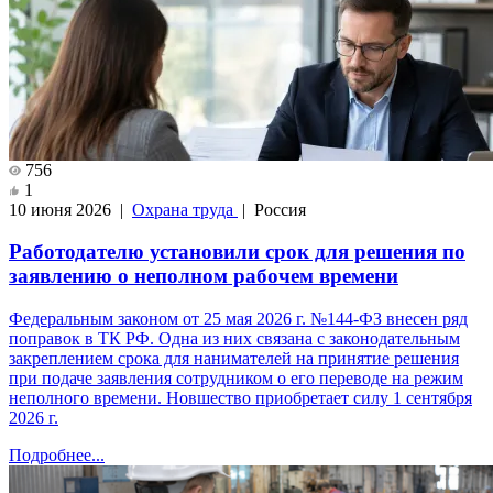
756
1
10 июня 2026 |
Охрана труда
| Россия
Работодателю установили срок для решения по
заявлению о неполном рабочем времени
Федеральным законом от 25 мая 2026 г. №144-ФЗ внесен ряд
поправок в ТК РФ. Одна из них связана с законодательным
закреплением срока для нанимателей на принятие решения
при подаче заявления сотрудником о его переводе на режим
неполного времени. Новшество приобретает силу 1 сентября
2026 г.
Подробнее...