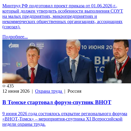
Минтруд РФ подготовил проект приказа от 01.06.2026 г.,
который должен утвердить особенности выполнения СОУТ
на малых предприятиях, микропредприятиях и
некоммерческих общественных организациях, ассоциациях
(союзах).
Подробнее...
435
12 июня 2026 |
Охрана труда
| Россия
В Томске стартовал форум-спутник ВНОТ
9 июня 2026 года состоялось открытие регионального форума
«ВНОТ-Томск» – мероприятия-спутника XI Всероссийской
недели охраны труда.