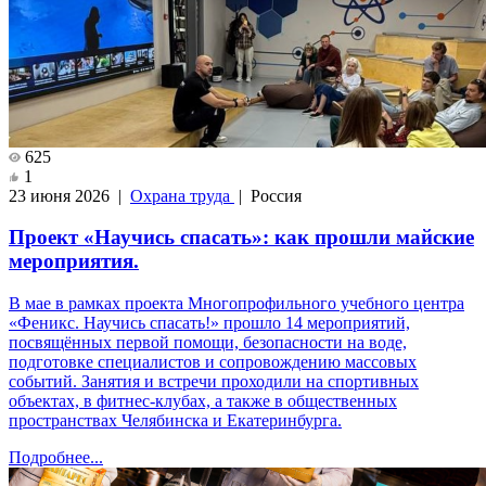
625
1
23 июня 2026 |
Охрана труда
| Россия
Проект «Научись спасать»: как прошли майские
мероприятия.
В мае в рамках проекта Многопрофильного учебного центра
«Феникс. Научись спасать!» прошло 14 мероприятий,
посвящённых первой помощи, безопасности на воде,
подготовке специалистов и сопровождению массовых
событий. Занятия и встречи проходили на спортивных
объектах, в фитнес-клубах, а также в общественных
пространствах Челябинска и Екатеринбурга.
Подробнее...