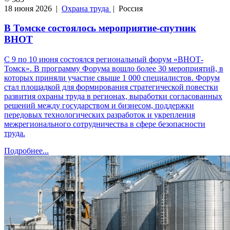
18 июня 2026 |
Охрана труда
| Россия
В Томске состоялось мероприятие-спутник
ВНОТ
С 9 по 10 июня состоялся региональный форум «ВНОТ-
Томск». В программу Форума вошло более 30 мероприятий, в
которых приняли участие свыше 1 000 специалистов. Форум
стал площадкой для формирования стратегической повестки
развития охраны труда в регионах, выработки согласованных
решений между государством и бизнесом, поддержки
передовых технологических разработок и укрепления
межрегионального сотрудничества в сфере безопасности
труда.
Подробнее...