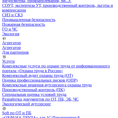
Медосмотры, профзаболевания, МСЭ.
СОУТ, экспертиза УТ, производственный контроль, льготы и
компенсации
СИЗ и СКЗ
Промышленная безопасность
Пожарная безопасность
ГО и ЧС
Экология
Агрегатор
Агрегатор
Для партнеров
Услуги
Комплексные услуги по охране труда от информационного
портала «Охрана труда в России»
Комплексный аудит охраны труда (ОТ)
Оценка профессиональных рисков (ОПР)
Комплексные решения аутсорсинга охраны труда
Производственный контроль (ПК)
Специальная оценка условий труда
Разработка документов по ОТ, ПБ, ЭБ, ЧС
Экологический аутсорсинг
Soft по ОТ и ПБ
«ОХРАНА ТРУДА» для 1С:Предприятия 8