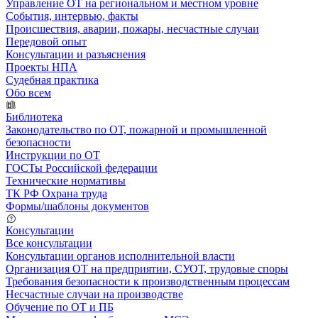
Управление ОТ на региональном и местном уровне
События, интервью, факты
Происшествия, аварии, пожары, несчастные случаи
Передовой опыт
Консультации и разъяснения
Проекты НПА
Судебная практика
Обо всем
Библиотека
Законодательство по ОТ, пожарной и промышленной
безопасности
Инструкции по ОТ
ГОСТы Российской федерации
Технические нормативы
ТК РФ Охрана труда
Формы/шаблоны документов
Консультации
Все консультации
Консультации органов исполнительной власти
Организация ОТ на предприятии, СУОТ, трудовые споры
Требования безопасности к производственным процессам
Несчастные случаи на производстве
Обучение по ОТ и ПБ