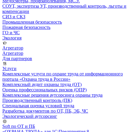
Медосмотры, профзаболевания, МСЭ.
СОУТ, экспертиза УТ, производственный контроль, льготы и
компенсации
СИЗ и СКЗ
Промышленная безопасность
Пожарная безопасность
ГО и ЧС
Экология
Агрегатор
Агрегатор
Для партнеров
Услуги
Комплексные услуги по охране труда от информационного
портала «Охрана труда в России»
Комплексный аудит охраны труда (ОТ)
Оценка профессиональных рисков (ОПР)
Комплексные решения аутсорсинга охраны труда
Производственный контроль (ПК)
Специальная оценка условий труда
Разработка документов по ОТ, ПБ, ЭБ, ЧС
Экологический аутсорсинг
Soft по ОТ и ПБ
«ОХРАНА ТРУДА» для 1С:Предприятия 8