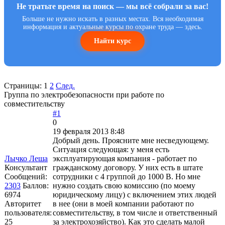
Не тратьте время на поиск — мы всё собрали за вас!
Больше не нужно искать в разных местах. Вся необходимая
информация и актуальные курсы по охране труда — здесь.
Найти курс
Страницы:
1
2
След.
Группа по электробезопасности при работе по
совместительству
#1
0
19 февраля 2013 8:48
Добрый день. Проясните мне несведующему.
Ситуация следующая: у меня есть
Лычко Леша
эксплуатирующая компания - работает по
Консультант
гражданскому договору. У них есть в штате
Сообщений:
сотрудники с 4 группой до 1000 В. Но мне
2303
Баллов:
нужно создать свою комиссию (по моему
6974
юридическому лицу) с включением этих людей
Авторитет
в нее (они в моей компании работают по
пользователя:
совместительству, в том числе и ответственный
25
за электрохозяйство). Как это сделать малой