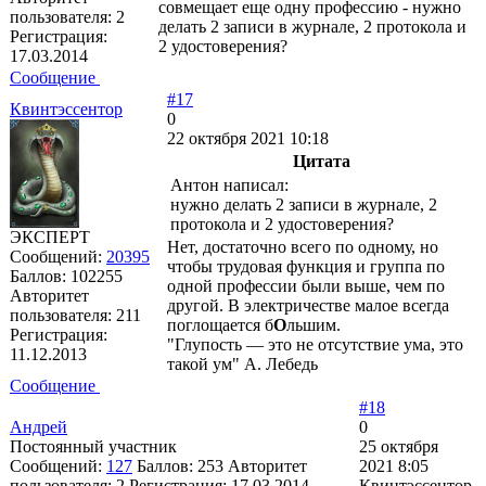
совмещает еще одну профессию - нужно
пользователя:
2
делать 2 записи в журнале, 2 протокола и
Регистрация:
2 удостоверения?
17.03.2014
Сообщение
#17
Квинтэссентор
0
22 октября 2021 10:18
Цитата
Антон написал:
нужно делать 2 записи в журнале, 2
протокола и 2 удостоверения?
ЭКСПЕРТ
Нет, достаточно всего по одному, но
Сообщений:
20395
чтобы трудовая функция и группа по
Баллов:
102255
одной профессии были выше, чем по
Авторитет
другой. В электричестве малое всегда
пользователя:
211
поглощается б
О
льшим.
Регистрация:
"Глупость — это не отсутствие ума, это
11.12.2013
такой ум" А. Лебедь
Сообщение
#18
Андрей
0
Постоянный участник
25 октября
Сообщений:
127
Баллов:
253
Авторитет
2021 8:05
пользователя:
2
Регистрация:
17.03.2014
Квинтэссентор,