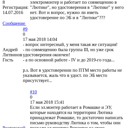
8
электромонтер и работает по совмещению в
Регистрация:
"Лютике", но удостоверения в "Лютике" у него
14.07.2016
нет. Вот и вопрос, нужно ли иметь
удостоверение по ЭБ и в "Лютике"???
Сообщение
#9
0
17 мая 2018 14:04
- вопрос интересный, у меня такая же ситуация!
Андрей
- по совмещению была группа III, но уже срок
Литвинов
удостоверения окончен!
Гость
- а по основной работе - IV и до 2019-го года...
p.s. Вот в удостоверении по ПТМ место работы не
указывается, жаль что в удост. по ЭБ место
присутствует...
#10
0
17 мая 2018 15:41
Если эл.монтер работает в Ромашке и ЭУ,
которые находятся на территории Лютика
принадлежат Ромашке, то достаточно написать
письмо руководству Лютика о том, чтобы они
Ростовский
пускали эл.монтера Ромашки на свою