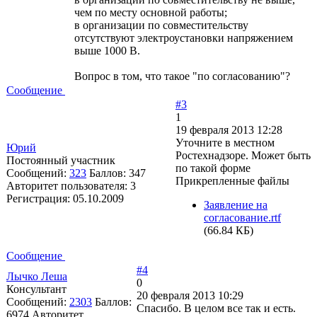
чем по месту основной работы;
в организации по совместительству
отсутствуют электроустановки напряжением
выше 1000 В.
Вопрос в том, что такое "по согласованию"?
Сообщение
#3
1
19 февраля 2013 12:28
Уточните в местном
Юрий
Ростехнадзоре. Может быть
Постоянный участник
по такой форме
Сообщений:
323
Баллов:
347
Прикрепленные файлы
Авторитет пользователя:
3
Регистрация:
05.10.2009
Заявление на
согласование.rtf
(66.84 КБ)
Сообщение
#4
Лычко Леша
0
Консультант
20 февраля 2013 10:29
Сообщений:
2303
Баллов:
Спасибо. В целом все так и есть.
6974
Авторитет