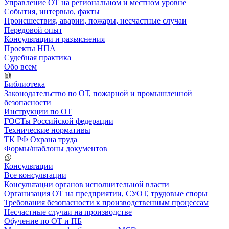
Управление ОТ на региональном и местном уровне
События, интервью, факты
Происшествия, аварии, пожары, несчастные случаи
Передовой опыт
Консультации и разъяснения
Проекты НПА
Судебная практика
Обо всем
Библиотека
Законодательство по ОТ, пожарной и промышленной
безопасности
Инструкции по ОТ
ГОСТы Российской федерации
Технические нормативы
ТК РФ Охрана труда
Формы/шаблоны документов
Консультации
Все консультации
Консультации органов исполнительной власти
Организация ОТ на предприятии, СУОТ, трудовые споры
Требования безопасности к производственным процессам
Несчастные случаи на производстве
Обучение по ОТ и ПБ