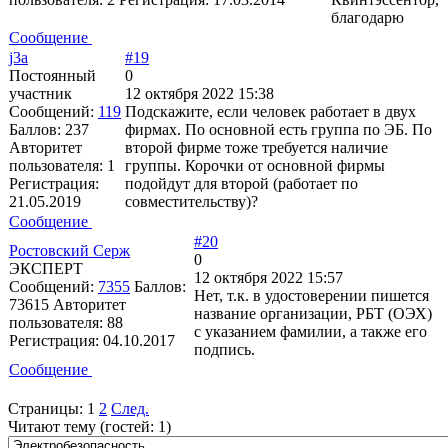
благодарю
Сообщение
j3a
#19
Постоянный
0
участник
12 октября 2022 15:38
Сообщений:
119
Подскажите, если человек работает в двух
Баллов:
237
фирмах. По основной есть группа по ЭБ. По
Авторитет
второй фирме тоже требуется наличие
пользователя:
1
группы. Корочки от основной фирмы
Регистрация:
подойдут для второй (работает по
21.05.2019
совместительству)?
Сообщение
#20
Ростовский Серж
0
ЭКСПЕРТ
12 октября 2022 15:57
Сообщений:
7355
Баллов:
Нет, т.к. в удостоверении пишется
73615
Авторитет
название организации, РБТ (ОЭХ)
пользователя:
88
с указанием фамилии, а также его
Регистрация:
04.10.2017
подпись.
Сообщение
Страницы:
1
2
След.
Читают тему (гостей:
1
)