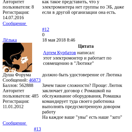
Авторитет
как такое представить, что у
пользователя:
8
электромонтера нет группы по ЭБ, даже
Регистрация:
если в другой организации она есть.
14.07.2016
Сообщение
#12
0
Лёлька
18 мая 2018 8:46
Цитата
Артем Курбатов
написал:
этот электромонтер и работает по
совмещению в "Лютике"
Душа Форума
должно быть удостоверение от Лютика
Сообщений:
46873
Баллов:
562888
Зачем такие сложности? Проще: Лютик
Авторитет
заключает договор с Ромашкой на
пользователя:
485
обслуживание оборудования, Ромашка
Регистрация:
командирует туда своего работника
11.01.2012
выполнять предусмотренную довором
работу
На каждое ваше "увы" есть наше "зато"
Сообщение
#13