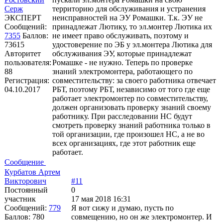
Серж
территорию для обслуживания и устранения
ЭКСПЕРТ
неисправностей на ЭУ Ромашки. Т.к. ЭУ не
Сообщений:
принадлежат Лютику, то эл.монтер Лютика их
7355
Баллов:
не имеет право обслуживать, поэтому и
73615
удостоверение по ЭБ у эл.монтера Лютика для
Авторитет
обслуживания ЭУ, которые принадлежат
пользователя:
Ромашке - не нужно. Теперь по проверке
88
знаний электромонтера, работающего по
Регистрация:
совместительству: за своего работника отвечает
04.10.2017
РБТ, поэтому РБТ, независимо от того где еще
работает электромонтер по совместительству,
должен организовать проверку знаний своему
работнику. При расследовании НС будут
смотреть проверку знаний работника только в
той организации, где произошел НС, а не во
всех организациях, где этот работник еще
работает.
Сообщение
Курбатов Артем
Викторович
#11
Постоянный
0
участник
17 мая 2018 16:31
Сообщений:
779
Я вот сижу и думаю, пусть по
Баллов:
780
совмещению, но он же электромонтер. И