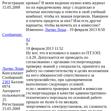
Регистрация:
кровью? В моем видении нужно взять журнал
15.05.2009
по их юридическому лицу с подписью и
печатью инспектора и отвезти в свой учебный
комбинат, чтобы их знания перезачли. Наверное
и платить придется за них? Или есть другие
варианты, чтобы включить их в комиссию?
Изменено:
Лычко Леша
-
19 февраля 2013 8:50
Сообщение
#2
0
19 февраля 2013 11:52
Ну вот, что я вспомнил и нашел из ПТЭЭП:
1.4.29. Допускается не проводить по
согласованию с органами госэнергонадзора
проверку знаний у специалиста, принятого на
Лычко Леша
работу по совместительству в целях возложения
Консультант
на него обязанностей ответственного за
Сообщений:
электрохозяйство, при одновременном
2303
Баллов:
выполнении следующих условий:
6974
если с момента проверки знаний в комиссии
Авторитет
госэнергонадзора в качестве административно-
пользователя:
технического персонала по основной работе
25
прошло не более 6-ти месяцев;
Регистрация:
энергоемкость электроустановок, их сложность
15.05.2009
в организации по совместительству не выше,