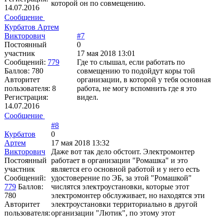
которой он по совмещению.
14.07.2016
Сообщение
Курбатов Артем
Викторович
#7
Постоянный
0
участник
17 мая 2018 13:01
Сообщений:
779
Где то слышал, если работать по
Баллов:
780
совмещению то подойдут коры той
Авторитет
организации, в которой у тебя основная
пользователя:
8
работа, не могу вспомнить где я это
Регистрация:
видел.
14.07.2016
Сообщение
#8
Курбатов
0
Артем
17 мая 2018 13:32
Викторович
Даже вот так дело обстоит. Электромонтер
Постоянный
работает в организации "Ромашка" и это
участник
является его основной работой и у него есть
Сообщений:
удостоверение по ЭБ, за этой "Ромашкой"
779
Баллов:
числятся электроустановки, которые этот
780
электромонтер обслуживает, но находятся эти
Авторитет
электроустановки территориально в другой
пользователя:
организации "Лютик", по этому этот