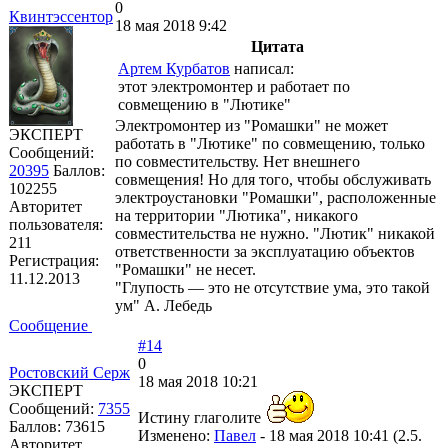
0
Квинтэссентор
18 мая 2018 9:42
Цитата
Артем Курбатов
написал:
этот электромонтер и работает по
совмещению в "Лютике"
Электромонтер из "Ромашки" не может
ЭКСПЕРТ
работать в "Лютике" по совмещению, только
Сообщений:
по совместительству. Нет внешнего
20395
Баллов:
совмещения! Но для того, чтобы обслуживать
102255
электроустановки "Ромашки", расположенные
Авторитет
на территории "Лютика", никакого
пользователя:
совместительства не нужно. "Лютик" никакой
211
ответственности за эксплуатацию объектов
Регистрация:
"Ромашки" не несет.
11.12.2013
"Глупость — это не отсутствие ума, это такой
ум" А. Лебедь
Сообщение
#14
0
Ростовский Серж
18 мая 2018 10:21
ЭКСПЕРТ
Сообщений:
7355
Истину глаголите
Баллов:
73615
Изменено:
Павел
-
18 мая 2018 10:41
(
2.5.
Авторитет