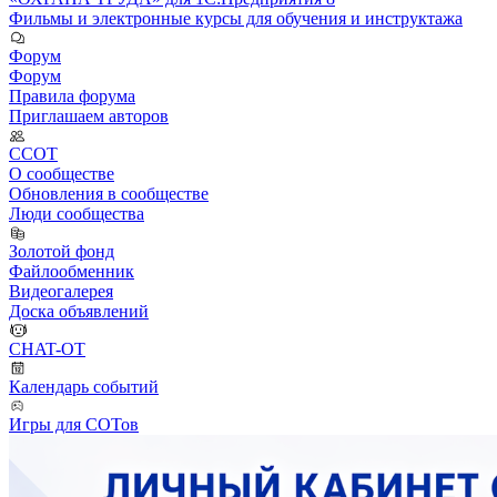
Фильмы и электронные курсы для обучения и инструктажа
Форум
Форум
Правила форума
Приглашаем авторов
ССОТ
О сообществе
Обновления в сообществе
Люди сообщества
Золотой фонд
Файлообменник
Видеогалерея
Доска объявлений
CHAT-OT
Календарь событий
Игры для СОТов