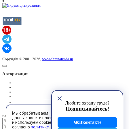
я
Copyright © 2001-2026,
www.ohranatruda.ru
Авторизация
@mail.ru
Любите охрану труда?
Подписывайтесь!
Мы обрабатываем
или
данные посетителей
Вконтакте
и используем cookies
согласно
политике