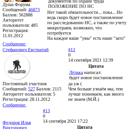
документов по охране труда
Душа Форума
ПОЛОЖЕНИЕ ПО НС
Сообщений:
46873
Нет такой обязательности... пока... Но
Баллов:
562888
ведь скоро будет новое постановление
Авторитет
по расследованию НС, а также по учету
пользователя:
485
микротравм, возможно, что
Регистрация:
потребуется
11.01.2012
На каждое ваше "увы" есть наше "зато"
Сообщение
Стефанович Евстратий
#12
0
14 сентября 2021 12:39
Цитата
Лёлька
написал:
будет новое постановление
Постоянный участник
да уж (
Сообщений:
527
Баллов:
2115
Чем больше узнаём мы, тем
Авторитет пользователя:
5
лучше понимаем, как много
Регистрация:
28.11.2012
не знаем (М.Й.)
Сообщение
#13
0
14 сентября 2021 17:22
Федоров Илья
Цитата
Викторович