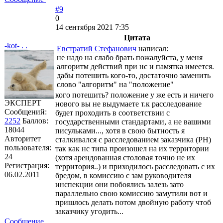
#9
0
14 сентября 2021 7:35
Цитата
-kot- . .
Евстратий Стефанович
написал:
не надо на слабо брать пожалуйста, у меня
алгоритм действий при нс и памятка имеется.
дабы потешить кого-то, достаточно заменить
слово "алгоритм" на "положение"
кого потешить? положение у же есть и ничего
ЭКСПЕРТ
нового вы не выдумаете т.к расследование
Сообщений:
будет проходить в соответствии с
2252
Баллов:
государственными стандартами, а не вашими
18044
писульками..., хотя в свою бытность я
Авторитет
сталкивался с расследованием заказчика (РН)
пользователя:
так как нс типа произошел на их территории
24
(хотя арендованная столовая точно не их
Регистрация:
территория..) и приходилось расследовать с их
06.02.2011
бредом, в комиссию с зам руководителя
инспекции они побоялись залезь зато
параллельно свою комиссию замутили вот и
пришлось делать потом двойную работу чтоб
заказчику угодить...
Сообщение