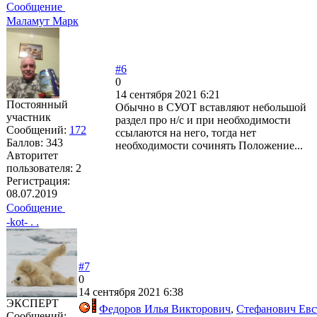
Сообщение
Маламут Марк
#6
0
14 сентября 2021 6:21
Постоянный
Обычно в СУОТ вставляют небольшой
участник
раздел про н/с и при необходимости
Сообщений:
172
ссылаются на него, тогда нет
Баллов:
343
необходимости сочинять Положение...
Авторитет
пользователя:
2
Регистрация:
08.07.2019
Сообщение
-kot- . .
#7
0
14 сентября 2021 6:38
ЭКСПЕРТ
Федоров Илья Викторович
,
Стефанович Евс
Сообщений: