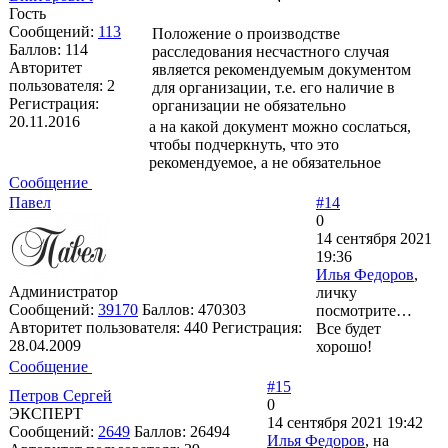
Гость
Сообщений:
113
Положение о производстве
Баллов:
114
расследования несчастного случая
Авторитет
является рекомендуемым документом
пользователя:
2
для организации, т.е. его наличие в
Регистрация:
организации не обязательно
20.11.2016
а на какой документ можно сослаться,
чтобы подчеркнуть, что это
рекомендуемое, а не обязательное
Сообщение
Павел
#14
0
14 сентября 2021
19:36
Илья Федоров
,
Администратор
личку
Сообщений:
39170
Баллов:
470303
посмотрите…
Авторитет пользователя:
440
Регистрация:
Все будет
28.04.2009
хорошо!
Сообщение
#15
Петров Сергей
0
ЭКСПЕРТ
14 сентября 2021 19:42
Сообщений:
2649
Баллов:
26494
Илья Федоров
, на