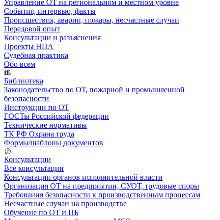
Управление ОТ на региональном и местном уровне
События, интервью, факты
Происшествия, аварии, пожары, несчастные случаи
Передовой опыт
Консультации и разъяснения
Проекты НПА
Судебная практика
Обо всем
Библиотека
Законодательство по ОТ, пожарной и промышленной
безопасности
Инструкции по ОТ
ГОСТы Российской федерации
Технические нормативы
ТК РФ Охрана труда
Формы/шаблоны документов
Консультации
Все консультации
Консультации органов исполнительной власти
Организация ОТ на предприятии, СУОТ, трудовые споры
Требования безопасности к производственным процессам
Несчастные случаи на производстве
Обучение по ОТ и ПБ