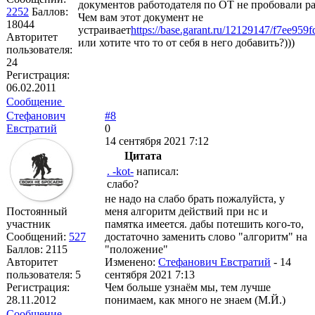
документов работодателя по ОТ не пробовали ра
2252
Баллов:
Чем вам этот документ не
18044
устраивает
https://base.garant.ru/12129147/f7ee95
Авторитет
или хотите что то от себя в него добавить?)))
пользователя:
24
Регистрация:
06.02.2011
Сообщение
Стефанович
#8
Евстратий
0
14 сентября 2021 7:12
Цитата
. -kot-
написал:
слабо?
не надо на слабо брать пожалуйста, у
Постоянный
меня алгоритм действий при нс и
участник
памятка имеется. дабы потешить кого-то,
Сообщений:
527
достаточно заменить слово "алгоритм" на
Баллов:
2115
"положение"
Авторитет
Изменено:
Стефанович Евстратий
-
14
пользователя:
5
сентября 2021 7:13
Регистрация:
Чем больше узнаём мы, тем лучше
28.11.2012
понимаем, как много не знаем (М.Й.)
Сообщение