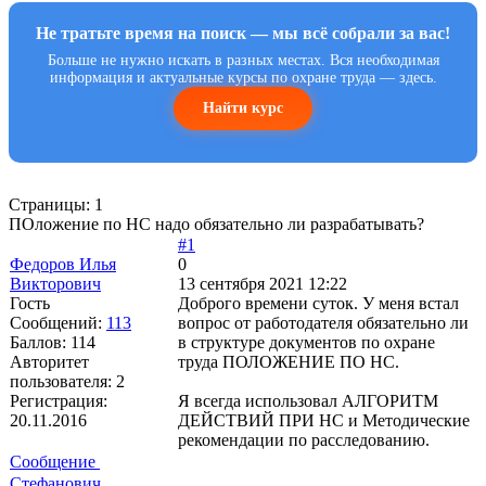
Не тратьте время на поиск — мы всё собрали за вас!
Больше не нужно искать в разных местах. Вся необходимая
информация и актуальные курсы по охране труда — здесь.
Найти курс
Страницы:
1
ПОложение по НС надо обязательно ли разрабатывать?
#1
Федоров Илья
0
Викторович
13 сентября 2021 12:22
Гость
Доброго времени суток. У меня встал
Сообщений:
113
вопрос от работодателя обязательно ли
Баллов:
114
в структуре документов по охране
Авторитет
труда ПОЛОЖЕНИЕ ПО НС.
пользователя:
2
Регистрация:
Я всегда использовал АЛГОРИТМ
20.11.2016
ДЕЙСТВИЙ ПРИ НС и Методические
рекомендации по расследованию.
Сообщение
Стефанович