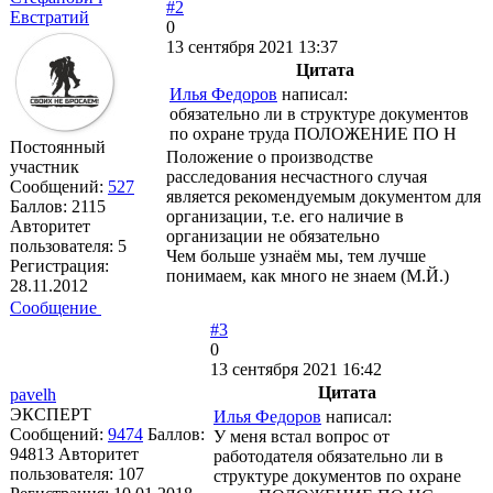
#2
Евстратий
0
13 сентября 2021 13:37
Цитата
Илья Федоров
написал:
обязательно ли в структуре документов
по охране труда ПОЛОЖЕНИЕ ПО Н
Постоянный
Положение о производстве
участник
расследования несчастного случая
Сообщений:
527
является рекомендуемым документом для
Баллов:
2115
организации, т.е. его наличие в
Авторитет
организации не обязательно
пользователя:
5
Чем больше узнаём мы, тем лучше
Регистрация:
понимаем, как много не знаем (М.Й.)
28.11.2012
Сообщение
#3
0
13 сентября 2021 16:42
Цитата
pavelh
ЭКСПЕРТ
Илья Федоров
написал:
Сообщений:
9474
Баллов:
У меня встал вопрос от
94813
Авторитет
работодателя обязательно ли в
пользователя:
107
структуре документов по охране