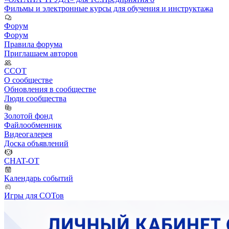
Фильмы и электронные курсы для обучения и инструктажа
Форум
Форум
Правила форума
Приглашаем авторов
ССОТ
О сообществе
Обновления в сообществе
Люди сообщества
Золотой фонд
Файлообменник
Видеогалерея
Доска объявлений
CHAT-OT
Календарь событий
Игры для СОТов