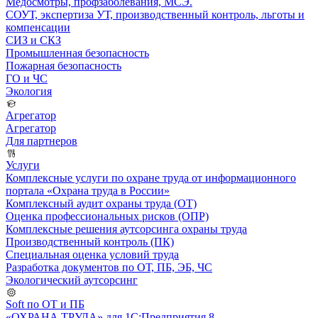
Медосмотры, профзаболевания, МСЭ.
СОУТ, экспертиза УТ, производственный контроль, льготы и
компенсации
СИЗ и СКЗ
Промышленная безопасность
Пожарная безопасность
ГО и ЧС
Экология
Агрегатор
Агрегатор
Для партнеров
Услуги
Комплексные услуги по охране труда от информационного
портала «Охрана труда в России»
Комплексный аудит охраны труда (ОТ)
Оценка профессиональных рисков (ОПР)
Комплексные решения аутсорсинга охраны труда
Производственный контроль (ПК)
Специальная оценка условий труда
Разработка документов по ОТ, ПБ, ЭБ, ЧС
Экологический аутсорсинг
Soft по ОТ и ПБ
«ОХРАНА ТРУДА» для 1С:Предприятия 8