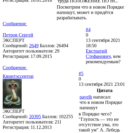
Регистрация:
10.01.2018
труда ПОЛОЖЕНИЕ ПО НС.
Посмотрим что в новом Порядке
напишут, может и придётся
разрабатывать.
Сообщение
#4
Петров Сергей
0
ЭКСПЕРТ
13 сентября 2021
Сообщений:
2649
Баллов:
26494
18:50
Авторитет пользователя:
29
Евстратий
Регистрация:
17.09.2015
Стефанович
, кем
рекомендуемым?
Сообщение
#5
Квинтэссентор
0
13 сентября 2021 23:01
Цитата
pavelh
написал:
что в новом Порядке
напишут
ЭКСПЕРТ
в Порядке чего?
Сообщений:
20395
Баллов:
102255
"Глупость — это не
Авторитет пользователя:
211
отсутствие ума, это
Регистрация:
11.12.2013
такой ум" А. Лебедь