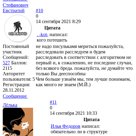
Стефанович
Евстратий
#10
0
14 сентября 2021 8:29
Цитата
. -kot-
написал:
кого потешить
Постоянный
не надо писулькамя мериться пожалуйста,
участник
расследовали расследуем и будем
Сообщений:
расследовать в соответствии с алгоритмом не
527
Баллов:
первый и, к сожалению, не последние случаи,
2115
без всякого бреда. пожалуйста, не думайте что
Авторитет
только Вы дееспособны
пользователя:
5
Чем больше узнаём мы, тем лучше понимаем,
Регистрация:
как много не знаем (М.Й.)
28.11.2012
Сообщение
#11
Лёлька
0
14 сентября 2021 10:33
Цитата
Илья Федоров
написал:
обязательно ли в структуре