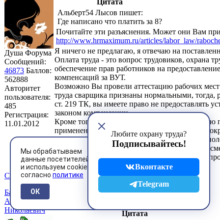
Цитата
Альберт54 Лысов пишет:
Где написано что платить за 8?
Почитайте эти разъяснения. Может они Вам при
http://www.hrmaximum.ru/articles/labor_law/raboc
Я ничего не предлагаю, я отвечаю на поставлен
Душа Форума
Оплата труда - это вопрос трудовиков, охрана труд
Сообщений:
обеспечение прав работников на предоставление
46873
Баллов:
компенсаций за ВУТ.
562888
Возможно Вы провели аттестацию рабочих мест
Авторитет
труда сварщика признаны нормальными, тогда, 
пользователя:
ст. 219 ТК, вы имеете право не предоставлять у
485
законом компенсации.
Регистрация:
Кроме того, прочитайте Списки и Инструкцию 
11.01.2012
применению этих списков. Там сказано, что сокр
Любите охрану труда?
устанавливается, когда работник занят более п
Подписывайтесь!
во ВУТ. Возможно, вы не наберете половины с
Мы обрабатываем
сварочных работ (подготовительные работы, проч
данные посетителей
На каждое ваше "увы" есть наше "зато"
Вконтакте
и используем cookies
согласно
политике
Сообщение
Telegram
#17
ОК
Балдин
0
Андрей
24 января 2012 7:37
Николаевич
Цитата