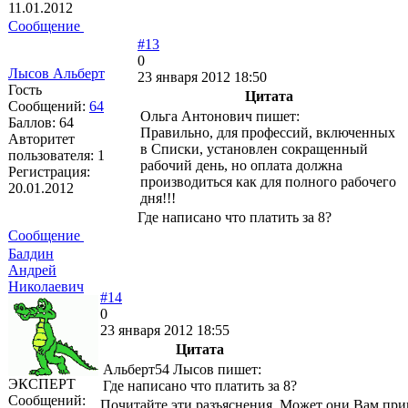
11.01.2012
Сообщение
#13
0
Лысов Альберт
23 января 2012 18:50
Гость
Цитата
Сообщений:
64
Ольга Антонович пишет:
Баллов:
64
Правильно, для профессий, включенных
Авторитет
в Списки, установлен сокращенный
пользователя:
1
рабочий день, но оплата должна
Регистрация:
производиться как для полного рабочего
20.01.2012
дня!!!
Где написано что платить за 8?
Сообщение
Балдин
Андрей
Николаевич
#14
0
23 января 2012 18:55
Цитата
Альберт54 Лысов пишет:
ЭКСПЕРТ
Где написано что платить за 8?
Сообщений:
Почитайте эти разъяснения. Может они Вам при