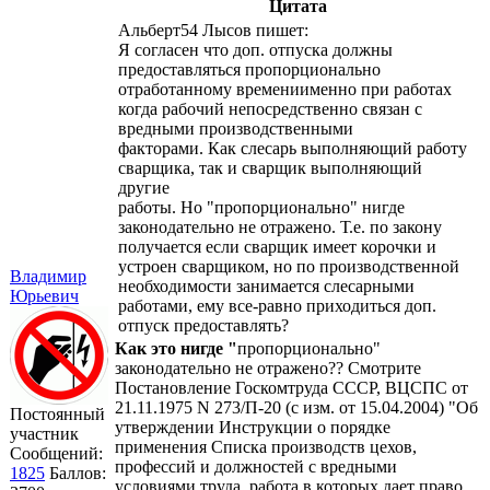
Цитата
Альберт54 Лысов пишет:
Я согласен что доп. отпуска должны
предоставляться пропорционально
отработанному времениименно при работах
когда рабочий непосредственно связан с
вредными производственными
факторами. Как слесарь выполняющий работу
сварщика, так и сварщик выполняющий
другие
работы. Но "пропорционально" нигде
законодательно не отражено. Т.е. по закону
получается если сварщик имеет корочки и
устроен сварщиком, но по производственной
Владимир
необходимости занимается слесарными
Юрьевич
работами, ему все-равно приходиться доп.
отпуск предоставлять?
Как это нигде "
пропорционально"
законодательно не отражено?? Смотрите
Постановление Госкомтруда СССР, ВЦСПС от
21.11.1975 N 273/П-20 (с изм. от 15.04.2004) "Об
Постоянный
утверждении Инструкции о порядке
участник
применения Списка производств цехов,
Сообщений:
профессий и должностей с вредными
1825
Баллов:
условиями труда, работа в которых дает право