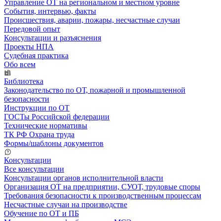
Управление ОТ на региональном и местном уровне
События, интервью, факты
Происшествия, аварии, пожары, несчастные случаи
Передовой опыт
Консультации и разъяснения
Проекты НПА
Судебная практика
Обо всем
Библиотека
Законодательство по ОТ, пожарной и промышленной
безопасности
Инструкции по ОТ
ГОСТы Российской федерации
Технические нормативы
ТК РФ Охрана труда
Формы/шаблоны документов
Консультации
Все консультации
Консультации органов исполнительной власти
Организация ОТ на предприятии, СУОТ, трудовые споры
Требования безопасности к производственным процессам
Несчастные случаи на производстве
Обучение по ОТ и ПБ