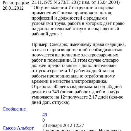
21.11.1975 N 273/П-20 (с изм. от 15.04.2004)
Регистрация:
"Об утверждении Инструкции о порядке
20.01.2012
применения Списка производств цехов,
профессий и должностей с вредными
условиями труда, работа в которых дает право
на дополнительный отпуск и сокращенный
рабочий день":
Пример. Слесарю, имеющему права сварщика,
в связи с производственной необходимостью
поручается выполнение электросварочных
работ в помещении. В этом случае слесарю
должен предоставляться дополнительный
отпуск из расчета 12 рабочих дней за год
работы пропорционально отработанному
времени в качестве электросварщика.
Отработал 45 день сварщиком за год -45дней
делите на 249 (число рабочих дней в году)х
умножаете на 12=получаете 2,17 дней (кол-во
дней доп. отпуска).
Сообщение
#9
0
23 января 2012 12:27
Лысов Альберт
Пропорционально я нашел. Но должна