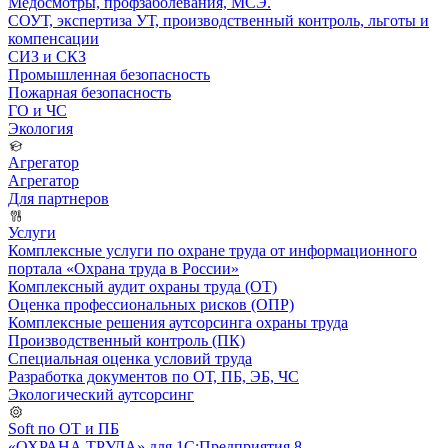
Медосмотры, профзаболевания, МСЭ.
СОУТ, экспертиза УТ, производственный контроль, льготы и
компенсации
СИЗ и СКЗ
Промышленная безопасность
Пожарная безопасность
ГО и ЧС
Экология
Агрегатор
Агрегатор
Для партнеров
Услуги
Комплексные услуги по охране труда от информационного
портала «Охрана труда в России»
Комплексный аудит охраны труда (ОТ)
Оценка профессиональных рисков (ОПР)
Комплексные решения аутсорсинга охраны труда
Производственный контроль (ПК)
Специальная оценка условий труда
Разработка документов по ОТ, ПБ, ЭБ, ЧС
Экологический аутсорсинг
Soft по ОТ и ПБ
«ОХРАНА ТРУДА» для 1С:Предприятия 8