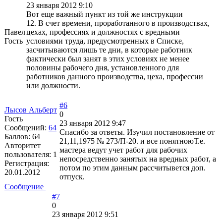
23 января 2012 9:10
Вот еще важный пункт из той же инструкции
12. В счет времени, проработанного в производствах,
Павел
цехах, профессиях и должностях с вредными
Гость
условиями труда, предусмотренных в Списке,
засчитываются лишь те дни, в которые работник
фактически был занят в этих условиях не менее
половины рабочего дня, установленного для
работников данного производства, цеха, профессии
или должности.
#6
Лысов Альберт
0
Гость
23 января 2012 9:47
Сообщений:
64
Спасибо за ответы. Изучил постановление от
Баллов:
64
21,11,1975 № 273/П-20. и все понятноюТ.е.
Авторитет
мастера ведут учет работ для рабочих
пользователя:
1
непосредственно занятых на вредных работ, а
Регистрация:
потом по этим данным рассчитывется доп.
20.01.2012
отпуск.
Сообщение
#7
0
23 января 2012 9:51