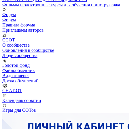
Фильмы и электронные курсы для обучения и инструктажа
Форум
Форум
Правила форума
Приглашаем авторов
ССОТ
О сообществе
Обновления в сообществе
Люди сообщества
Золотой фонд
Файлообменник
Видеогалерея
Доска объявлений
CHAT-OT
Календарь событий
Игры для СОТов