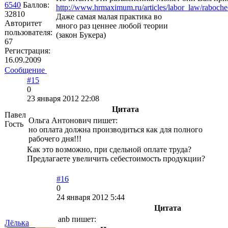
6540
Баллов:
http://www.hrmaximum.ru/articles/labor_law/raboch
32810
Даже самая малая практика во
Авторитет
много раз ценнее любой теории
пользователя:
(закон Букера)
67
Регистрация:
16.09.2009
Сообщение
#15
0
23 января 2012 22:08
Цитата
Павел
Ольга Антонович пишет:
Гость
но оплата должна производиться как для полного
рабочего дня!!!
Как это возможно, при сдельной оплате труда?
Предлагаете увеличить себестоимость продукции?
#16
0
24 января 2012 5:44
Цитата
anb пишет:
Лёлька