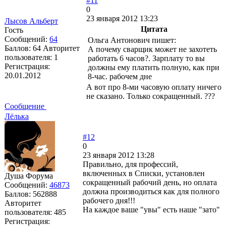
#11
0
23 января 2012 13:23
Лысов Альберт
Цитата
Гость
Сообщений:
64
Ольга Антонович пишет:
Баллов:
64
Авторитет
А почему сварщик может не захотеть
пользователя:
1
работать 6 часов?. Зарплату то вы
Регистрация:
должны ему платить полную, как при
20.01.2012
8-час. рабочем дне
А вот про 8-ми часовую оплату ничего
не сказано. Только сокращенный. ???
Сообщение
Лёлька
#12
0
23 января 2012 13:28
Правильно, для профессий,
включенных в Списки, установлен
Душа Форума
сокращенный рабочий день, но оплата
Сообщений:
46873
должна производиться как для полного
Баллов:
562888
рабочего дня!!!
Авторитет
На каждое ваше "увы" есть наше "зато"
пользователя:
485
Регистрация: