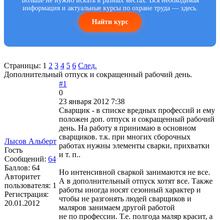
Больше не нужно искать в разных местах. Вся необходимая
информация и актуальные курсы по охране труда — здесь.
Найти курс
Страницы:
1
2
3
4
5
6
След.
Дополнительный отпуск и сокращенный рабочий день.
#1
0
23 января 2012 7:38
Сварщик - в списке вредных профессий и ему
положен доп. отпуск и сокращенный рабочий
день. На работу я принимаю в основном
сварщиков. т.к. при многих сборочных
Лысов Альберт
работах нужны элементы сварки, прихватки
Гость
и т. п..
Сообщений:
64
Баллов:
64
Но интенсивной сваркой занимаются не все.
Авторитет
А в дополнительный отпуск хотят все. Также
пользователя:
1
работы иногда носят сезонный характер и
Регистрация:
чтобы не разгонять людей сварщиков и
20.01.2012
маляров занимаем другой работой
не по профессии. Т.е. полгода маляр красит, а