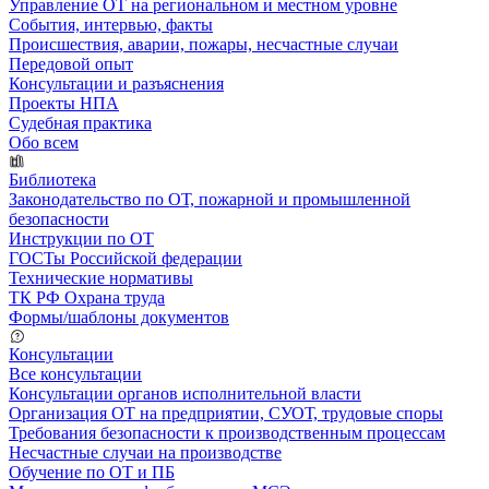
Управление ОТ на региональном и местном уровне
События, интервью, факты
Происшествия, аварии, пожары, несчастные случаи
Передовой опыт
Консультации и разъяснения
Проекты НПА
Судебная практика
Обо всем
Библиотека
Законодательство по ОТ, пожарной и промышленной
безопасности
Инструкции по ОТ
ГОСТы Российской федерации
Технические нормативы
ТК РФ Охрана труда
Формы/шаблоны документов
Консультации
Все консультации
Консультации органов исполнительной власти
Организация ОТ на предприятии, СУОТ, трудовые споры
Требования безопасности к производственным процессам
Несчастные случаи на производстве
Обучение по ОТ и ПБ