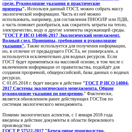
среде. Руководящие указания и практические
примеры
".
Используя данный ГОСТ, можно собрать массу
экологической информации. Часть из неё можно
использовать, например, для составления ПНООЛР или ПДВ,
а часть поможет разобраться, как сократить затраты на тепло,
электричество, воду и другие элементы окружающей среды.
"
ГОСТ Р ИСО 14046-2017 Экологический менеджмент.
Водный след. Принципы, требования и руководящие
указания"
.
Также используется для получения информации,
но, в отличие от предыдущего ГОСТа, не универсален, а
используется исключительно для водных ресурсов. Если
ГОСТ будет применяться на массовой основе, в том числе с
включением информации от правительства, подойдёт для
создания прозрачной, общероссийской, базы данных о водных
ресурсах.
С 01.05.2018 г. будет введен в действие
"
ГОСТ Р ИСО 14004-
2017 Системы экологического менеджмента. Общие
руководящие указания по внедрению
.
" Фактически,
является обновлением ранее действующих ГОСТов по
системам экологического менеджмента.
Помимо экологических аспектов, с 1 января 2018 года
введены в действие документы в области бережливого
производства:
ГОСТ Р 57522-2017 "Бережливое производство.