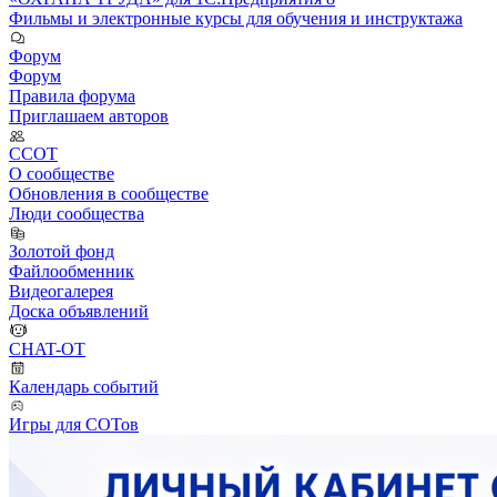
Фильмы и электронные курсы для обучения и инструктажа
Форум
Форум
Правила форума
Приглашаем авторов
ССОТ
О сообществе
Обновления в сообществе
Люди сообщества
Золотой фонд
Файлообменник
Видеогалерея
Доска объявлений
CHAT-OT
Календарь событий
Игры для СОТов