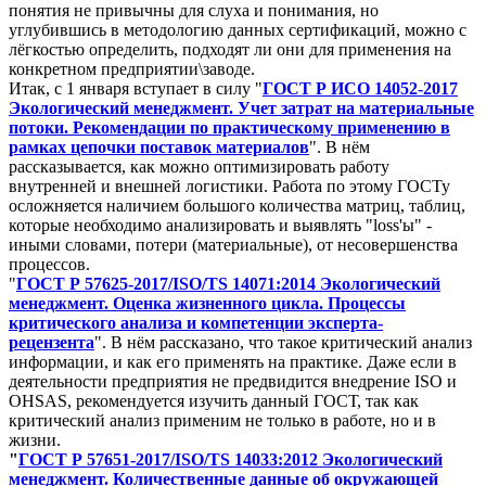
понятия не привычны для слуха и понимания, но
углубившись в методологию данных сертификаций, можно с
лёгкостью определить, подходят ли они для применения на
конкретном предприятии\заводе.
Итак, с 1 января вступает в силу "
ГОСТ Р ИСО 14052-2017
Экологический менеджмент. Учет затрат на материальные
потоки. Рекомендации по практическому применению в
рамках цепочки поставок материалов
". В нём
рассказывается, как можно оптимизировать работу
внутренней и внешней логистики. Работа по этому ГОСТу
осложняется наличием большого количества матриц, таблиц,
которые необходимо анализировать и выявлять "loss'ы" -
иными словами, потери (материальные), от несовершенства
процессов.
"
ГОСТ Р 57625-2017/ISO/TS 14071:2014 Экологический
менеджмент. Оценка жизненного цикла. Процессы
критического анализа и компетенции эксперта-
рецензента
". В нём рассказано, что такое критический анализ
информации, и как его применять на практике. Даже если в
деятельности предприятия не предвидится внедрение ISO и
OHSAS, рекомендуется изучить данный ГОСТ, так как
критический анализ применим не только в работе, но и в
жизни.
"
ГОСТ Р 57651-2017/ISO/TS 14033:2012 Экологический
менеджмент. Количественные данные об окружающей