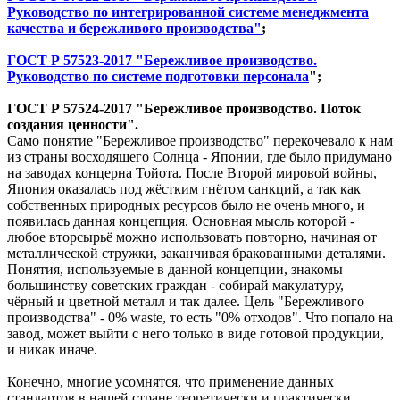
Руководство по интегрированной системе менеджмента
качества и бережливого производства"
;
ГОСТ Р 57523-2017 "Бережливое производство.
Руководство по системе подготовки персонала
";
ГОСТ Р 57524-2017 "Бережливое производство. Поток
создания ценности".
Само понятие "Бережливое производство" перекочевало к нам
из страны восходящего Солнца - Японии, где было придумано
на заводах концерна Тойота. После Второй мировой войны,
Япония оказалась под жёстким гнётом санкций, а так как
собственных природных ресурсов было не очень много, и
появилась данная концепция. Основная мысль которой -
любое вторсырьё можно использовать повторно, начиная от
металлической стружки, заканчивая бракованными деталями.
Понятия, используемые в данной концепции, знакомы
большинству советских граждан - собирай макулатуру,
чёрный и цветной металл и так далее. Цель "Бережливого
производства" - 0% waste, то есть "0% отходов". Что попало на
завод, может выйти с него только в виде готовой продукции,
и никак иначе.
Конечно, многие усомнятся, что применение данных
стандартов в нашей стране теоретически и практически