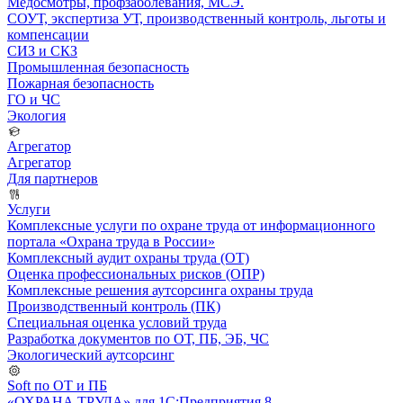
Медосмотры, профзаболевания, МСЭ.
СОУТ, экспертиза УТ, производственный контроль, льготы и
компенсации
СИЗ и СКЗ
Промышленная безопасность
Пожарная безопасность
ГО и ЧС
Экология
Агрегатор
Агрегатор
Для партнеров
Услуги
Комплексные услуги по охране труда от информационного
портала «Охрана труда в России»
Комплексный аудит охраны труда (ОТ)
Оценка профессиональных рисков (ОПР)
Комплексные решения аутсорсинга охраны труда
Производственный контроль (ПК)
Специальная оценка условий труда
Разработка документов по ОТ, ПБ, ЭБ, ЧС
Экологический аутсорсинг
Soft по ОТ и ПБ
«ОХРАНА ТРУДА» для 1С:Предприятия 8