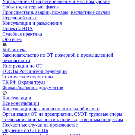
Управление ОТ на региональном и местном уровне
События, интервью, факты
Происшествия, аварии, пожары, несчастные случаи
Передовой опыт
Консультации и разъяснения
Проекты НПА
Судебная практика
Обо всем
Библиотека
Законодательство по ОТ, пожарной и промышленной
безопасности
Инструкции по ОТ
ГОСТы Российской федерации
Технические нормативы
ТК РФ Охрана труда
Формы/шаблоны документов
Консультации
Все консультации
Консультации органов исполнительной власти
Организация ОТ на предприятии, СУОТ, трудовые споры
Требования безопасности к производственным процессам
Несчастные случаи на производстве
Обучение по ОТ и ПБ