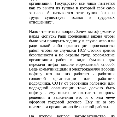
организация. Государство все лишь пытается
как то выйти из тупика в который себя само
загнало. А называется этот тупик "охрана
труда существует только в трудовых
отношениях".
Надо ответить на вопрос: Зачем вы оформляете
наряд -допуск? Ради соблюдения закона чтобы
было чем прикрыть задницу в случае чего или
ради какой либо организации производства
работ чтобы не случился НС? Сточки зрения
безопасности а не охраны труда оформление
организации работ в виде бумажек для
передачи инфы вполне нормальный способ.
Ведь коммуникациям и электрокабелям вообще
пофигу кто на них работает - работник
головной организации или работник
подрядчика. СОТу от работника головной или
подрядной организации тоже должно быть
пофигу - ему никто не платит за вопросы
решения и выяснения кто и с кем
спит
оформил трудовой договор. Ему не за это
платят а за организацию безопасной работы.
На второй вопрос законодательство из