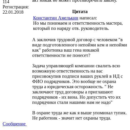
акт никак не может противоречить закону.
114
Регистрация:
Цитата
22.01.2018
Константин Амелькин
написал:
Но мы понимаем и ответственность мастера,
который по наряду отв. руководитель.
А заключив трудовой договор с человеком "в
виде подготовленного непойми кем и непойми
как" работника ваш гена никакой
ответственности не понесет?
Задача управляющей компании свалить всю
возможную ответственность на вас
присовокупив подписи ваших руклей в НД с
ФИО подрядчиков. Это вообще не охрана
труда а юридическая осторожность. " Не
заключают труд договоры а приглашают
подрядчиков - их вина. Но допустить что их
подрядчики стали нашими нам не надо"
В охране труда же как я выше упоминал тупик.
Не работник - значит нет охраны труда.
Сообщение