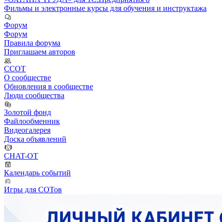
Фильмы и электронные курсы для обучения и инструктажа
Форум
Форум
Правила форума
Приглашаем авторов
ССОТ
О сообществе
Обновления в сообществе
Люди сообщества
Золотой фонд
Файлообменник
Видеогалерея
Доска объявлений
CHAT-OT
Календарь событий
Игры для СОТов