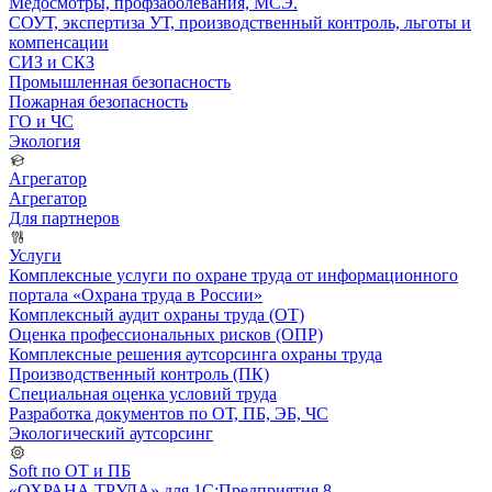
Медосмотры, профзаболевания, МСЭ.
СОУТ, экспертиза УТ, производственный контроль, льготы и
компенсации
СИЗ и СКЗ
Промышленная безопасность
Пожарная безопасность
ГО и ЧС
Экология
Агрегатор
Агрегатор
Для партнеров
Услуги
Комплексные услуги по охране труда от информационного
портала «Охрана труда в России»
Комплексный аудит охраны труда (ОТ)
Оценка профессиональных рисков (ОПР)
Комплексные решения аутсорсинга охраны труда
Производственный контроль (ПК)
Специальная оценка условий труда
Разработка документов по ОТ, ПБ, ЭБ, ЧС
Экологический аутсорсинг
Soft по ОТ и ПБ
«ОХРАНА ТРУДА» для 1С:Предприятия 8