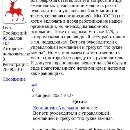
Благодарю за ответы. Всё эти вопросы в виде
ежедневных требований исходят как раз от
руководителя и управляющей компании (по
тексту, головная организация) . Мы (СОТы) не
хотим включать в наряд работников не нашей
организации, но не находим законного
Гость
основания. Тоже с вводным. Есть же 1/29, в
Сообщений:
котором сказано про вводный всем работникам,
95
Баллов:
в т.ч. подрядчикам. Вот эти руководители с
104
управляющей компанией и требуют "по букве
Авторитет
закона". Но мы понимаем и ответственность
пользователя:
мастера, который по наряду отв. руководитель.
3
И допустив крановщика, вешает на себя обузу в
Регистрация:
виде подготовленного непойми кем и непойми
26.08.2010
как крановщика.
Сообщение
#4
0
24 апреля 2022 16:27
Цитата
Константин Амелькин
написал:
Вот эти руководители с управляющей
компанией и требуют "по букве закона".
Закон вообще то это Трудовой Кодекс как бы