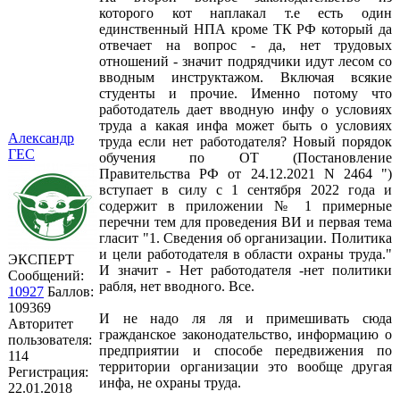
которого кот наплакал т.е есть один
единственный НПА кроме ТК РФ который да
отвечает на вопрос - да, нет трудовых
отношений - значит подрядчики идут лесом со
вводным инструктажом. Включая всякие
студенты и прочие. Именно потому что
работодатель дает вводную инфу о условиях
труда а какая инфа может быть о условиях
Александр
труда если нет работодателя? Новый порядок
ГЕС
обучения по ОТ (Постановление
Правительства РФ от 24.12.2021 N 2464 ")
вступает в силу с 1 сентября 2022 года и
содержит в приложении № 1 примерные
перечни тем для проведения ВИ и первая тема
гласит "1. Сведения об организации. Политика
и цели работодателя в области охраны труда."
ЭКСПЕРТ
И значит - Нет работодателя -нет политики
Сообщений:
рабля, нет вводного. Все.
10927
Баллов:
109369
И не надо ля ля и примешивать сюда
Авторитет
гражданское законодательство, информацию о
пользователя:
предприятии и способе передвижения по
114
территории организации это вообще другая
Регистрация:
инфа, не охраны труда.
22.01.2018