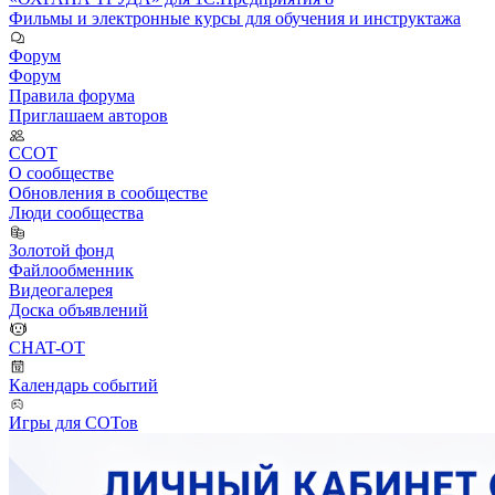
Фильмы и электронные курсы для обучения и инструктажа
Форум
Форум
Правила форума
Приглашаем авторов
ССОТ
О сообществе
Обновления в сообществе
Люди сообщества
Золотой фонд
Файлообменник
Видеогалерея
Доска объявлений
CHAT-OT
Календарь событий
Игры для СОТов