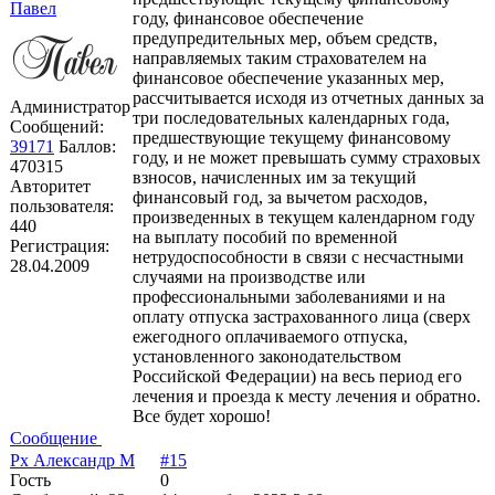
Павел
году, финансовое обеспечение
предупредительных мер, объем средств,
направляемых таким страхователем на
финансовое обеспечение указанных мер,
рассчитывается исходя из отчетных данных за
Администратор
три последовательных календарных года,
Сообщений:
предшествующие текущему финансовому
39171
Баллов:
году, и не может превышать сумму страховых
470315
взносов, начисленных им за текущий
Авторитет
финансовый год, за вычетом расходов,
пользователя:
произведенных в текущем календарном году
440
на выплату пособий по временной
Регистрация:
нетрудоспособности в связи с несчастными
28.04.2009
случаями на производстве или
профессиональными заболеваниями и на
оплату отпуска застрахованного лица (сверх
ежегодного оплачиваемого отпуска,
установленного законодательством
Российской Федерации) на весь период его
лечения и проезда к месту лечения и обратно.
Все будет хорошо!
Сообщение
Рх Александр М
#15
Гость
0