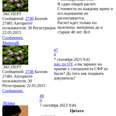
Я сдаю общий расчет.
Стоимость по каждому врачу и
исследованию не
ЭКСПЕРТ
расписывается.
Сообщений:
2746
Баллов:
Расчет идет только по:
27481
Авторитет
мужчины, женщины до и
пользователя:
30
Регистрация:
старше 40 лет. Всё
22.05.2015
Сообщение
МаринаR
#7
0
7 сентября 2023 9:41
нач. по ОТ
, а вы заранее на
ЭКСПЕРТ
приеме у специалиста СФР не
Сообщений:
2746
Баллов:
были? До того как подавать
27481
Авторитет
документы?
пользователя:
30
Регистрация:
22.05.2015
Сообщение
#8
0
Лёлька
7 сентября 2023 9:44
Цитата