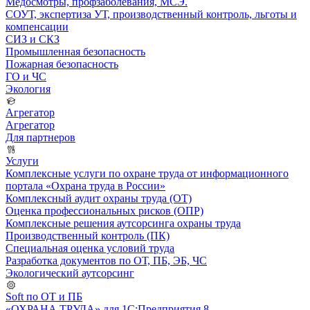
Медосмотры, профзаболевания, МСЭ.
СОУТ, экспертиза УТ, производственный контроль, льготы и
компенсации
СИЗ и СКЗ
Промышленная безопасность
Пожарная безопасность
ГО и ЧС
Экология
Агрегатор
Агрегатор
Для партнеров
Услуги
Комплексные услуги по охране труда от информационного
портала «Охрана труда в России»
Комплексный аудит охраны труда (ОТ)
Оценка профессиональных рисков (ОПР)
Комплексные решения аутсорсинга охраны труда
Производственный контроль (ПК)
Специальная оценка условий труда
Разработка документов по ОТ, ПБ, ЭБ, ЧС
Экологический аутсорсинг
Soft по ОТ и ПБ
«ОХРАНА ТРУДА» для 1С:Предприятия 8