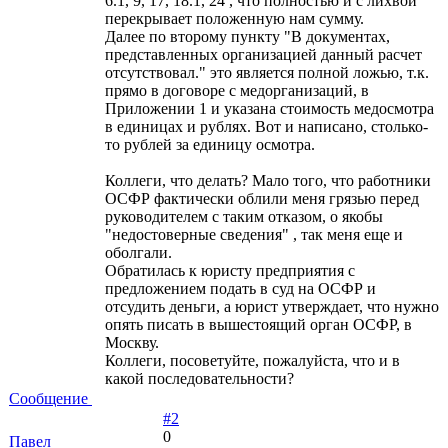
6.1, 9, 17, 18.1, 24 , что полностью и с лихвой
перекрывает положенную нам сумму.
Далее по второму пункту "В документах,
представленных организацией данный расчет
отсутствовал." это является полной ложью, т.к.
прямо в договоре с медорганизаций, в
Приложении 1 и указана стоимость медосмотра
в единицах и рублях. Вот и написано, столько-
то рублей за единицу осмотра.
Коллеги, что делать? Мало того, что работники
ОСФР фактически облили меня грязью перед
руководителем с таким отказом, о якобы
"недостоверные сведения" , так меня еще и
оболгали.
Обратилась к юристу предприятия с
предложением подать в суд на ОСФР и
отсудить деньги, а юрист утверждает, что нужно
опять писать в вышестоящий орган ОСФР, в
Москву.
Коллеги, посоветуйте, пожалуйста, что и в
какой последовательности?
Сообщение
#2
0
Павел