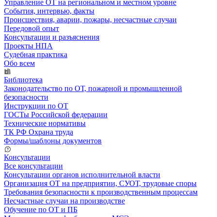
Управление ОТ на региональном и местном уровне
События, интервью, факты
Происшествия, аварии, пожары, несчастные случаи
Передовой опыт
Консультации и разъяснения
Проекты НПА
Судебная практика
Обо всем
Библиотека
Законодательство по ОТ, пожарной и промышленной
безопасности
Инструкции по ОТ
ГОСТы Российской федерации
Технические нормативы
ТК РФ Охрана труда
Формы/шаблоны документов
Консультации
Все консультации
Консультации органов исполнительной власти
Организация ОТ на предприятии, СУОТ, трудовые споры
Требования безопасности к производственным процессам
Несчастные случаи на производстве
Обучение по ОТ и ПБ