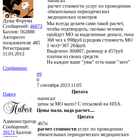
написал:
расчет стоимости услуг по проведению
обязательных периодических
медицинских осмотров
Душа Форума
Мы всегда делаем сами такой расчет,
Сообщений:
46873
чтобы подтвердить, сколько человек
Баллов:
562888
пройдут МО за выделенные деньги, типа
Авторитет
368 чел х 998руб (средняя стоимость МО
пользователя:
485
1 чел)=367 264руб.
Регистрация:
Выделено 366807, разницу в 457руб
11.01.2012
платим из своих средств
На каждое ваше "увы" есть наше "зато"
Сообщение
#9
0
7 сентября 2023 11:05
Цитата
Павел
написал:
цены за МО мало? С отсылкой на НПА.
Цены мало, надо расчет....
Цитата
Администратор
467н
Сообщений:
расчет стоимости
услуг по проведению
39171
Баллов:
обязательных периодических медицинских