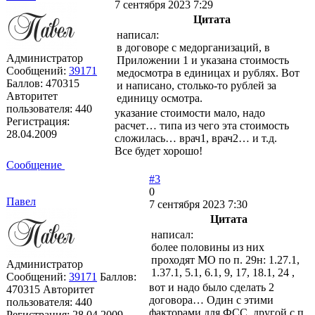
7 сентября 2023 7:29
Цитата
написал:
в договоре с медорганизаций, в
Администратор
Приложении 1 и указана стоимость
Сообщений:
39171
медосмотра в единицах и рублях. Вот
Баллов:
470315
и написано, столько-то рублей за
Авторитет
единицу осмотра.
пользователя:
440
указание стоимости мало, надо
Регистрация:
расчет… типа из чего эта стоимость
28.04.2009
сложилась… врач1, врач2… и т.д.
Все будет хорошо!
Сообщение
#3
0
Павел
7 сентября 2023 7:30
Цитата
написал:
более половины из них
проходят МО по п. 29н: 1.27.1,
Администратор
1.37.1, 5.1, 6.1, 9, 17, 18.1, 24 ,
Сообщений:
39171
Баллов:
вот и надо было сделать 2
470315
Авторитет
договора… Один с этими
пользователя:
440
факторами для ФСС, другой с п.
Регистрация:
28.04.2009