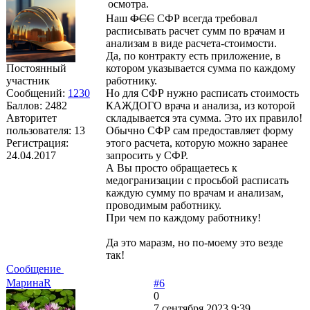
осмотра.
Наш
ФСС
СФР всегда требовал
расписывать расчет сумм по врачам и
анализам в виде расчета-стоимости.
Да, по контракту есть приложение, в
Постоянный
котором указывается сумма по каждому
участник
работнику.
Сообщений:
1230
Но для СФР нужно расписать стоимость
Баллов:
2482
КАЖДОГО врача и анализа, из которой
Авторитет
складывается эта сумма. Это их правило!
пользователя:
13
Обычно СФР сам предоставляет форму
Регистрация:
этого расчета, которую можно заранее
24.04.2017
запросить у СФР.
А Вы просто обращаетесь к
медогранизации с просьбой расписать
каждую сумму по врачам и анализам,
проводимым работнику.
При чем по каждому работнику!
Да это маразм, но по-моему это везде
так!
Сообщение
МаринаR
#6
0
7 сентября 2023 9:39