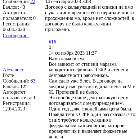
Сообщений:
22
14 сентября 2023 3:08
Баллов:
43
Договор с калькуляцией и списки на пмо
Авторитет
с указанием вредностей и периодичности
пользователя:
0
прохождения мо, вроде нет сложностей, к
Регистрация:
договору не было калькуляции
06.04.2020
приложено.
Сообщение
#16
0
14 сентября 2023 11:27
Вам только в суд.
Всё зависит от степени маразма
Alexander
конкретного филиала СФР и степени
Гость
безграмотности работников.
Сообщений:
63
Сам сдаю уже 5 лет. В договоре на
Баллов:
125
медосм у нас указана единая цена за М и
Авторитет
Ж. Претензий не было.
пользователя:
1
Это вообще наше дело за какую цену
Регистрация:
договариваться с медучреждением.
12.04.2023
Один год даже с копейками цена была.
Правда тётя в СФР один раз сказала, что
с них требуют калькуляцию в
федеральном казначействе, которое
проверяет их и выделяет бюджетные
деньги.