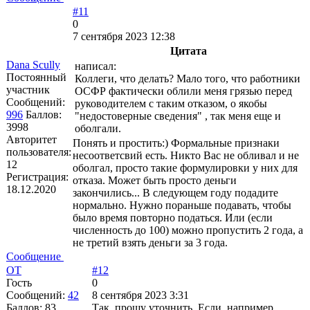
#11
0
7 сентября 2023 12:38
Цитата
Dana Scully
написал:
Постоянный
Коллеги, что делать? Мало того, что работники
участник
ОСФР фактически облили меня грязью перед
Сообщений:
руководителем с таким отказом, о якобы
996
Баллов:
"недостоверные сведения" , так меня еще и
3998
оболгали.
Авторитет
Понять и простить:) Формальные признаки
пользователя:
несоответсвий есть. Никто Вас не обливал и не
12
оболгал, просто такие формулировки у них для
Регистрация:
отказа. Может быть просто деньги
18.12.2020
закончились... В следующем году подадите
нормально. Нужно пораньше подавать, чтобы
было время повторно податься. Или (если
численность до 100) можно пропустить 2 года, а
не третий взять деньги за 3 года.
Сообщение
ОТ
#12
Гость
0
Сообщений:
42
8 сентября 2023 3:31
Баллов:
83
Так, прошу уточнить. Если, например