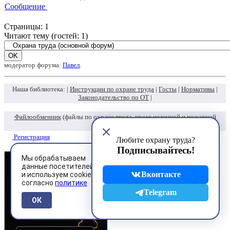
Сообщение
Страницы:
1
Читают тему (гостей:
1
)
модератор форума:
Павел
.
Наша библиотека: |
Инструкции по охране труда
|
Госты
|
Нормативы
|
Законодательство по ОТ
|
Файлообменник
(файлы по охране труда, промышленной и пожарной
безопасности)
Регистрация
Любите охрану труда?
Вход
Подписывайтесь!
Мы обрабатываем
данные посетителей
Вконтакте
и используем cookies
согласно
политике
Telegram
ОК