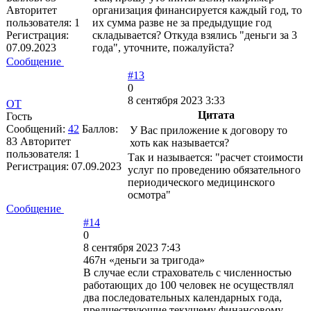
Авторитет
организация финансируется каждый год, то
пользователя:
1
их сумма разве не за предыдущие год
Регистрация:
складывается? Откуда взялись "деньги за 3
07.09.2023
года", уточните, пожалуйста?
Сообщение
#13
0
8 сентября 2023 3:33
ОТ
Цитата
Гость
Сообщений:
42
Баллов:
У Вас приложение к договору то
83
Авторитет
хоть как называется?
пользователя:
1
Так и называется: "расчет стоимости
Регистрация:
07.09.2023
услуг по проведению обязательного
периодического медицинского
осмотра"
Сообщение
#14
0
8 сентября 2023 7:43
467н «деньги за тригода»
В случае если страхователь с численностью
работающих до 100 человек не осуществлял
два последовательных календарных года,
предшествующие текущему финансовому