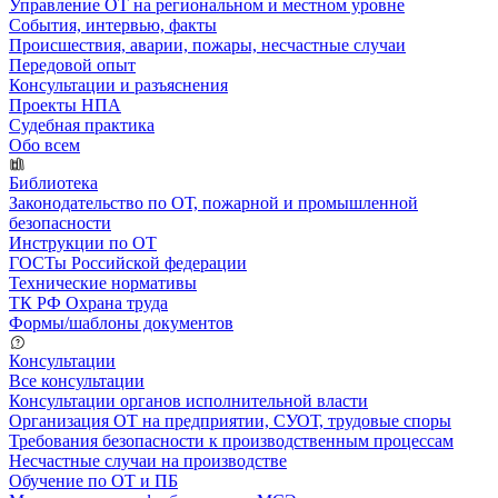
Управление ОТ на региональном и местном уровне
События, интервью, факты
Происшествия, аварии, пожары, несчастные случаи
Передовой опыт
Консультации и разъяснения
Проекты НПА
Судебная практика
Обо всем
Библиотека
Законодательство по ОТ, пожарной и промышленной
безопасности
Инструкции по ОТ
ГОСТы Российской федерации
Технические нормативы
ТК РФ Охрана труда
Формы/шаблоны документов
Консультации
Все консультации
Консультации органов исполнительной власти
Организация ОТ на предприятии, СУОТ, трудовые споры
Требования безопасности к производственным процессам
Несчастные случаи на производстве
Обучение по ОТ и ПБ