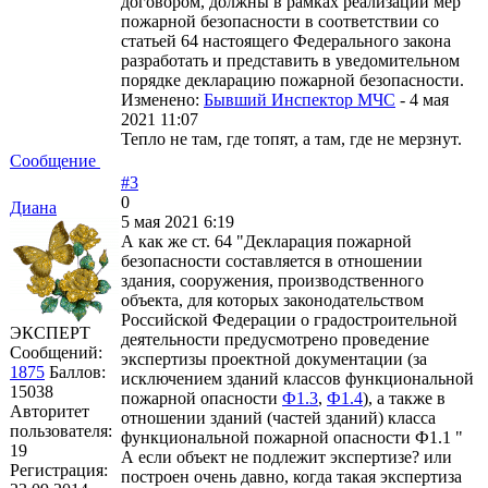
договором, должны в рамках реализации мер
пожарной безопасности в соответствии со
статьей 64 настоящего Федерального закона
разработать и представить в уведомительном
порядке декларацию пожарной безопасности.
Изменено:
Бывший Инспектор МЧС
-
4 мая
2021 11:07
Тепло не там, где топят, а там, где не мерзнут.
Сообщение
#3
0
Диана
5 мая 2021 6:19
А как же ст. 64 "Декларация пожарной
безопасности составляется в отношении
здания, сооружения, производственного
объекта, для которых законодательством
Российской Федерации о градостроительной
ЭКСПЕРТ
деятельности предусмотрено проведение
Сообщений:
экспертизы проектной документации (за
1875
Баллов:
исключением зданий классов функциональной
15038
пожарной опасности
Ф1.3
,
Ф1.4
), а также в
Авторитет
отношении зданий (частей зданий) класса
пользователя:
функциональной пожарной опасности Ф1.1 "
19
А если объект не подлежит экспертизе? или
Регистрация:
построен очень давно, когда такая экспертиза