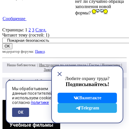
нет ли случайно образца
заполнения новой
формы?
Сообщение
Страницы:
1
2
3
След.
Читают тему (гостей:
1
)
модератор форума:
Павел
.
Наша библиотека: |
Инструкции по охране труда
|
Госты
|
Нормативы
|
Законодательство по ОТ
|
Любите охрану труда?
Файлообменник
(файлы по охране труда, промышленной и пожарной
Подписывайтесь!
безопасности)
Мы обрабатываем
Регистрация
данные посетителей
Вход
Вконтакте
и используем cookies
согласно
политике
Telegram
ОК