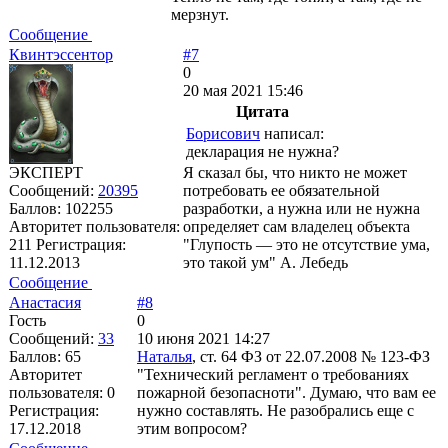
мерзнут.
Сообщение
Квинтэссентор
#7
0
20 мая 2021 15:46
Цитата
Борисович
написал:
декларация не нужна?
ЭКСПЕРТ
Я сказал бы, что никто не может
Сообщений:
20395
потребовать ее обязательной
Баллов:
102255
разработки, а нужна или не нужна
Авторитет пользователя:
определяет сам владелец объекта
211
Регистрация:
"Глупость — это не отсутствие ума,
11.12.2013
это такой ум" А. Лебедь
Сообщение
Анастасия
#8
Гость
0
Сообщений:
33
10 июня 2021 14:27
Баллов:
65
Наталья
, ст. 64 ФЗ от 22.07.2008 № 123-ФЗ
Авторитет
"Технический регламент о требованиях
пользователя:
0
пожарной безопасноти". Думаю, что вам ее
Регистрация:
нужно составлять. Не разобрались еще с
17.12.2018
этим вопросом?