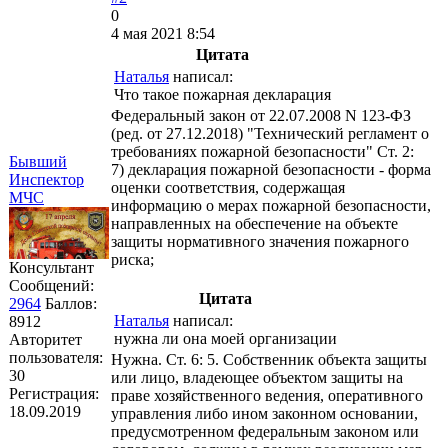
0
4 мая 2021 8:54
Цитата
Наталья
написал:
Что такое пожарная декларация
Федеральный закон от 22.07.2008 N 123-ФЗ
(ред. от 27.12.2018) "Технический регламент о
требованиях пожарной безопасности" Ст. 2:
Бывший
7) декларация пожарной безопасности - форма
Инспектор
оценки соответствия, содержащая
МЧС
информацию о мерах пожарной безопасности,
направленных на обеспечение на объекте
защиты нормативного значения пожарного
риска;
Консультант
Сообщений:
Цитата
2964
Баллов:
Наталья
написал:
8912
нужна ли она моей организации
Авторитет
пользователя:
Нужна. Ст. 6: 5. Собственник объекта защиты
30
или лицо, владеющее объектом защиты на
Регистрация:
праве хозяйственного ведения, оперативного
18.09.2019
управления либо ином законном основании,
предусмотренном федеральным законом или