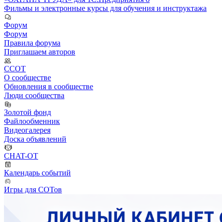
Фильмы и электронные курсы для обучения и инструктажа
Форум
Форум
Правила форума
Приглашаем авторов
ССОТ
О сообществе
Обновления в сообществе
Люди сообщества
Золотой фонд
Файлообменник
Видеогалерея
Доска объявлений
CHAT-OT
Календарь событий
Игры для СОТов