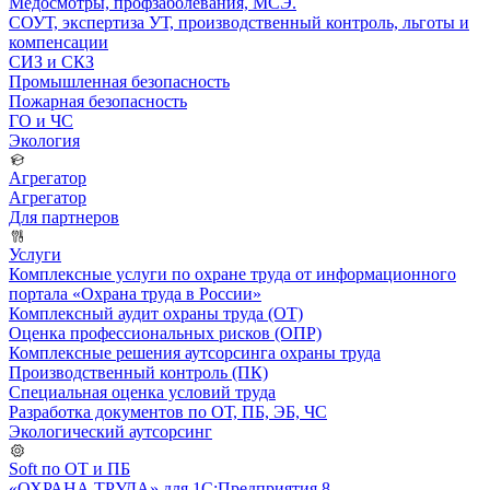
Медосмотры, профзаболевания, МСЭ.
СОУТ, экспертиза УТ, производственный контроль, льготы и
компенсации
СИЗ и СКЗ
Промышленная безопасность
Пожарная безопасность
ГО и ЧС
Экология
Агрегатор
Агрегатор
Для партнеров
Услуги
Комплексные услуги по охране труда от информационного
портала «Охрана труда в России»
Комплексный аудит охраны труда (ОТ)
Оценка профессиональных рисков (ОПР)
Комплексные решения аутсорсинга охраны труда
Производственный контроль (ПК)
Специальная оценка условий труда
Разработка документов по ОТ, ПБ, ЭБ, ЧС
Экологический аутсорсинг
Soft по ОТ и ПБ
«ОХРАНА ТРУДА» для 1С:Предприятия 8