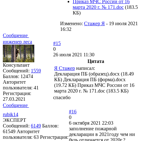
Приказ МЧС России от 16
марта 2020 г. № 171.doc
(183.5
КБ)
Изменено:
Стажер Я
-
19 июля 2021
16:32
Сообщение
инженер леса
#15
0
26 июля 2021 11:30
Цитата
Консультант
Я Стажер
написал:
Сообщений:
1559
Декларация ПБ (образец).docx (18.49
Баллов:
12474
КБ) Декларация ПБ (форма).docx
Авторитет
(19.72 КБ) Приказ МЧС России от 16
пользователя:
41
марта 2020 г. № 171.doc (183.5 КБ)
Регистрация:
спасибо
27.03.2021
Сообщение
#16
rubik14
0
ЭКСПЕРТ
6 октября 2021 22:03
Сообщений:
6149
Баллов:
заполнение пожарной
61549
Авторитет
декларации в 2021году чем ни
пользователя:
63
Регистрация:
будь отличается от 2020г.?