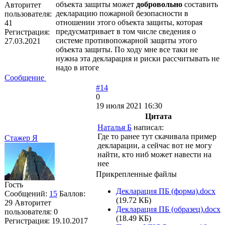
объекта защиты может
добровольно
составить
Авторитет
декларацию пожарной безопасности в
пользователя:
отношении этого объекта защиты, которая
41
предусматривает в том числе сведения о
Регистрация:
системе противопожарной защиты этого
27.03.2021
объекта защиты. По ходу мне все таки не
нужна эта декларация и риски рассчитывать не
надо в итоге
Сообщение
#14
0
19 июля 2021 16:30
Цитата
Наталья Б
написал:
Где то ранее тут скачивала пример
Стажер Я
декларации, а сейчас вот не могу
найти, кто ниб может навести на
нее
Прикрепленные файлы
Гость
Декларация ПБ (форма).docx
Сообщений:
15
Баллов:
(19.72 КБ)
29
Авторитет
Декларация ПБ (образец).docx
пользователя:
0
(18.49 КБ)
Регистрация:
19.10.2017