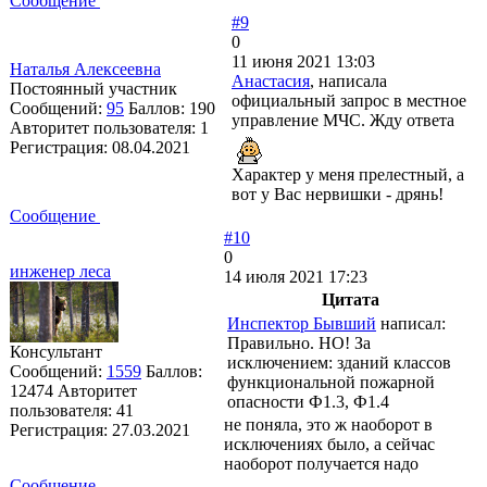
Сообщение
#9
0
11 июня 2021 13:03
Наталья Алексеевна
Анастасия
, написала
Постоянный участник
официальный запрос в местное
Сообщений:
95
Баллов:
190
управление МЧС. Жду ответа
Авторитет пользователя:
1
Регистрация:
08.04.2021
Характер у меня прелестный, а
вот у Вас нервишки - дрянь!
Сообщение
#10
0
инженер леса
14 июля 2021 17:23
Цитата
Инспектор Бывший
написал:
Правильно. НО! За
Консультант
исключением: зданий классов
Сообщений:
1559
Баллов:
функциональной пожарной
12474
Авторитет
опасности Ф1.3, Ф1.4
пользователя:
41
не поняла, это ж наоборот в
Регистрация:
27.03.2021
исключениях было, а сейчас
наоборот получается надо
Сообщение