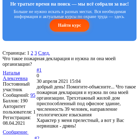
Не тратьте время на поиск — мы всё собрали за вас!
Больше не нужно искать в разных местах. Вся необходимая
информация и актуальные курсы по охране труда — здесь.
Найти курс
Страницы:
1
2
3
След.
Что такое пожарная декларация и нужна ли она моей
организации?
#1
Наталья
0
Алексеевна
30 апреля 2021 15:04
Постоянный
добрый день! Помогите-объясните... Что такое
участник
пожарная декларация и нужна ли она моей
Сообщений:
95
организации. Трехэтажный жилой дом
Баллов:
190
приспособленный под офисное здание,
Авторитет
численность 39 человек, направление
пользователя:
1
геологические изыскания
Регистрация:
Характер у меня прелестный, а вот у Вас
08.04.2021
нервишки - дрянь!
Сообщение
#2