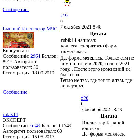
Сообщение
#19
0
7 октября 2021 8:48
Бывший Инспектор МЧС
Цитата
rubik14 написал:
коллега говорит что форма
Консультант
поменялась
Сообщений:
2964
Баллов:
Да, форма менялась. Только сам не
8912
Авторитет
помню: толи в 2020, толи в 2021
пользователя:
30
году... После этого изменений не
Регистрация:
18.09.2019
было еще.
Тепло не там, где топят, а там, где
не мерзнут.
Сообщение
#20
0
7 октября 2021 8:49
rubik14
Цитата
ЭКСПЕРТ
Инспектор Бывший
Сообщений:
6149
Баллов:
61549
написал:
Авторитет пользователя:
63
Да, форма менялась.
Регистрация:
15.05.2017