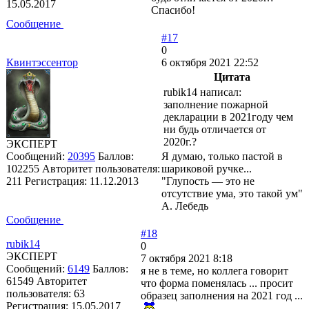
15.05.2017
Спасибо!
Сообщение
#17
0
Квинтэссентор
6 октября 2021 22:52
Цитата
rubik14 написал:
заполнение пожарной
декларации в 2021году чем
ни будь отличается от
2020г.?
ЭКСПЕРТ
Сообщений:
20395
Баллов:
Я думаю, только пастой в
102255
Авторитет пользователя:
шариковой ручке...
211
Регистрация:
11.12.2013
"Глупость — это не
отсутствие ума, это такой ум"
А. Лебедь
Сообщение
#18
rubik14
0
ЭКСПЕРТ
7 октября 2021 8:18
Сообщений:
6149
Баллов:
я не в теме, но коллега говорит
61549
Авторитет
что форма поменялась ... просит
пользователя:
63
образец заполнения на 2021 год ...
Регистрация:
15.05.2017