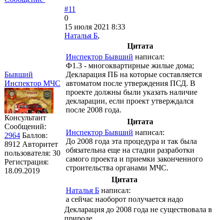
#11
0
15 июля 2021 8:33
Наталья Б
,
Цитата
Инспектор Бывший
написал:
Ф1.3 - многоквартирные жилые дома;
Бывший
Декларация ПБ на которые составляется
Инспектор МЧС
автоматом после утверждения ПСД. В
проекте должны были указать наличие
декларации, если проект утверждался
после 2008 года.
Консультант
Цитата
Сообщений:
Инспектор Бывший
написал:
2964
Баллов:
До 2008 года эта процедура и так была
8912
Авторитет
обязательна еще на стадии разработки
пользователя:
30
самого проекта и приемки законченного
Регистрация:
строительства органами МЧС.
18.09.2019
Цитата
Наталья Б
написал:
а сейчас наоборот получается надо
Декларация до 2008 года не существовала в
природе.