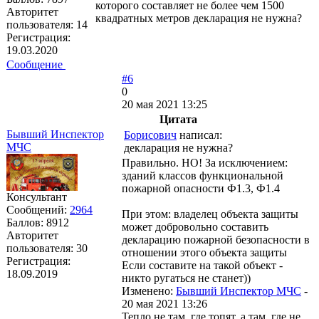
которого составляет не более чем 1500
Авторитет
квадратных метров декларация не нужна?
пользователя:
14
Регистрация:
19.03.2020
Сообщение
#6
0
20 мая 2021 13:25
Цитата
Бывший Инспектор
Борисович
написал:
МЧС
декларация не нужна?
Правильно. НО! За исключением:
зданий классов функциональной
пожарной опасности Ф1.3, Ф1.4
Консультант
Сообщений:
2964
При этом: владелец объекта защиты
Баллов:
8912
может добровольно составить
Авторитет
декларацию пожарной безопасности в
пользователя:
30
отношении этого объекта защиты
Регистрация:
Если составите на такой объект -
18.09.2019
никто ругаться не станет))
Изменено:
Бывший Инспектор МЧС
-
20 мая 2021 13:26
Тепло не там, где топят, а там, где не