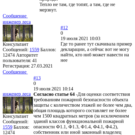
Тепло не там, где топят, а там, где не
мерзнут.
Сообщение
инженер леса
#12
0
19 июля 2021 10:03
Где то ранее тут скачивала пример
Консультант
декларации, а сейчас вот не могу
Сообщений:
1559
Баллов:
найти, кто ниб может навести на
12474
Авторитет
нее
пользователя:
41
Регистрация:
27.03.2021
Сообщение
#13
0
19 июля 2021 10:14
инженер леса
Согласно статье 64
-Для оценки соответствия
требованиям пожарной безопасности объекта
защиты с количеством этажей не более чем два,
общая площадь которого составляет не более
чем 1500 квадратных метров (за исключением
Консультант
зданий классов функциональной пожарной
Сообщений:
опасности Ф1.1, Ф1.3, Ф1.4, Ф4.1, Ф4.2),
1559
Баллов:
собственник или иной законный владелец
12474