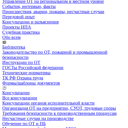
Управление ОТ на региональном и местном уровне
События, интервью, факты
Происшествия, аварии, пожары, несчастные случаи
Передовой опыт
Консультации и разъяснения
Проекты НПА
Судебная практика
Обо всем
Библиотека
Законодательство по ОТ, пожарной и промышленной
безопасности
Инструкции по ОТ
ГОСТы Российской федерации
Технические нормативы
ТК РФ Охрана труда
Формы/шаблоны документов
Консультации
Все консультации
Консультации органов исполнительной власти
Организация ОТ на предприятии, СУОТ, трудовые споры
Требования безопасности к производственным процессам
Несчастные случаи на производстве
Обучение по ОТ и ПБ