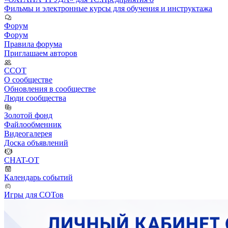
Фильмы и электронные курсы для обучения и инструктажа
Форум
Форум
Правила форума
Приглашаем авторов
ССОТ
О сообществе
Обновления в сообществе
Люди сообщества
Золотой фонд
Файлообменник
Видеогалерея
Доска объявлений
CHAT-OT
Календарь событий
Игры для СОТов