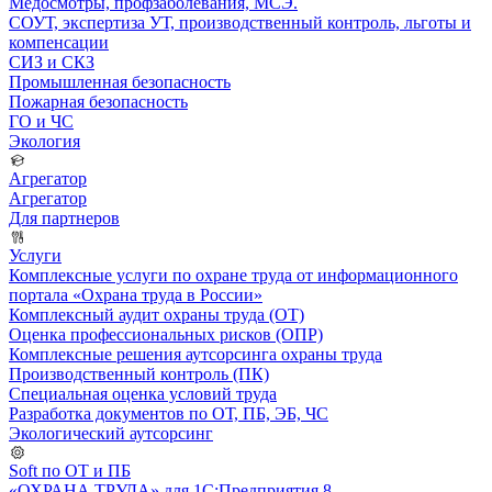
Медосмотры, профзаболевания, МСЭ.
СОУТ, экспертиза УТ, производственный контроль, льготы и
компенсации
СИЗ и СКЗ
Промышленная безопасность
Пожарная безопасность
ГО и ЧС
Экология
Агрегатор
Агрегатор
Для партнеров
Услуги
Комплексные услуги по охране труда от информационного
портала «Охрана труда в России»
Комплексный аудит охраны труда (ОТ)
Оценка профессиональных рисков (ОПР)
Комплексные решения аутсорсинга охраны труда
Производственный контроль (ПК)
Специальная оценка условий труда
Разработка документов по ОТ, ПБ, ЭБ, ЧС
Экологический аутсорсинг
Soft по ОТ и ПБ
«ОХРАНА ТРУДА» для 1С:Предприятия 8