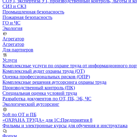
СОУТ, экспертиза УТ, производственный контроль, льготы и 
СИЗ и СКЗ
Промышленная безопасность
Пожарная безопасность
ГО и ЧС
Экология
Агрегатор
Агрегатор
Для партнеров
Услуги
Комплексные услуги по охране труда от информационного порт
Комплексный аудит охраны труда (ОТ)
Оценка профессиональных рисков (ОПР)
Комплексные решения аутсорсинга охраны труда
Производственный контроль (ПК)
Специальная оценка условий труда
Разработка документов по ОТ, ПБ, ЭБ, ЧС
Экологический аутсорсинг
Soft по ОТ и ПБ
«ОХРАНА ТРУДА» для 1С:Предприятия 8
Фильмы и электронные курсы для обучения и инструктажа
Форум