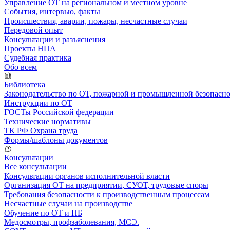
Управление ОТ на региональном и местном уровне
События, интервью, факты
Происшествия, аварии, пожары, несчастные случаи
Передовой опыт
Консультации и разъяснения
Проекты НПА
Судебная практика
Обо всем
Библиотека
Законодательство по ОТ, пожарной и промышленной безопасн
Инструкции по ОТ
ГОСТы Российской федерации
Технические нормативы
ТК РФ Охрана труда
Формы/шаблоны документов
Консультации
Все консультации
Консультации органов исполнительной власти
Организация ОТ на предприятии, СУОТ, трудовые споры
Требования безопасности к производственным процессам
Несчастные случаи на производстве
Обучение по ОТ и ПБ
Медосмотры, профзаболевания, МСЭ.