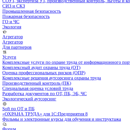
СОУТ, экспертиза УТ, производственный контроль, льготы и 
СИЗ и СКЗ
Промышленная безопасность
Пожарная безопасность
ГО и ЧС
Экология
Агрегатор
Агрегатор
Для партнеров
Услуги
Комплексные услуги по охране труда от информационного порт
Комплексный аудит охраны труда (ОТ)
Оценка профессиональных рисков (ОПР)
Комплексные решения аутсорсинга охраны труда
Производственный контроль (ПК)
Специальная оценка условий труда
Разработка документов по ОТ, ПБ, ЭБ, ЧС
Экологический аутсорсинг
Soft по ОТ и ПБ
«ОХРАНА ТРУДА» для 1С:Предприятия 8
Фильмы и электронные курсы для обучения и инструктажа
Форум