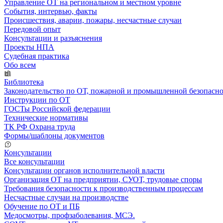
Управление ОТ на региональном и местном уровне
События, интервью, факты
Происшествия, аварии, пожары, несчастные случаи
Передовой опыт
Консультации и разъяснения
Проекты НПА
Судебная практика
Обо всем
Библиотека
Законодательство по ОТ, пожарной и промышленной безопасн
Инструкции по ОТ
ГОСТы Российской федерации
Технические нормативы
ТК РФ Охрана труда
Формы/шаблоны документов
Консультации
Все консультации
Консультации органов исполнительной власти
Организация ОТ на предприятии, СУОТ, трудовые споры
Требования безопасности к производственным процессам
Несчастные случаи на производстве
Обучение по ОТ и ПБ
Медосмотры, профзаболевания, МСЭ.