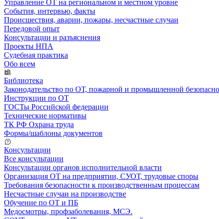
Управление ОТ на региональном и местном уровне
События, интервью, факты
Происшествия, аварии, пожары, несчастные случаи
Передовой опыт
Консультации и разъяснения
Проекты НПА
Судебная практика
Обо всем
Библиотека
Законодательство по ОТ, пожарной и промышленной безопасн
Инструкции по ОТ
ГОСТы Российской федерации
Технические нормативы
ТК РФ Охрана труда
Формы/шаблоны документов
Консультации
Все консультации
Консультации органов исполнительной власти
Организация ОТ на предприятии, СУОТ, трудовые споры
Требования безопасности к производственным процессам
Несчастные случаи на производстве
Обучение по ОТ и ПБ
Медосмотры, профзаболевания, МСЭ.