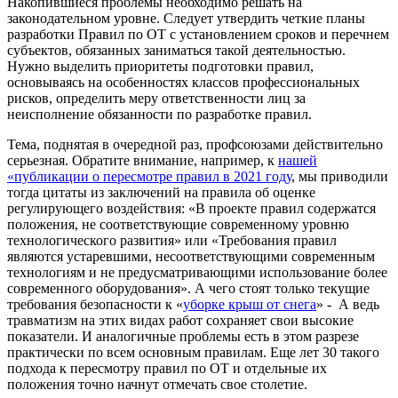
Накопившиеся проблемы необходимо решать на
законодательном уровне. Следует утвердить четкие планы
разработки Правил по ОТ с установлением сроков и перечнем
субъектов, обязанных заниматься такой деятельностью.
Нужно выделить приоритеты подготовки правил,
основываясь на особенностях классов профессиональных
рисков, определить меру ответственности лиц за
неисполнение обязанности по разработке правил.
Тема, поднятая в очередной раз, профсоюзами действительно
серьезная. Обратите внимание, например, к
нашей
«публикации о пересмотре правил в 2021 году
, мы приводили
тогда цитаты из заключений на правила об оценке
регулирующего воздействия: «В проекте правил содержатся
положения, не соответствующие современному уровню
технологического развития» или «Требования правил
являются устаревшими, несоответствующими современным
технологиям и не предусматривающими использование более
современного оборудования». А чего стоят только текущие
требования безопасности к «
уборке крыш от снега
» - А ведь
травматизм на этих видах работ сохраняет свои высокие
показатели. И аналогичные проблемы есть в этом разрезе
практически по всем основным правилам. Еще лет 30 такого
подхода к пересмотру правил по ОТ и отдельные их
положения точно начнут отмечать свое столетие.