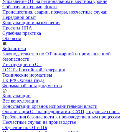
Управление ОТ на региональном и местном уровне
События, интервью, факты
Происшествия, аварии, пожары, несчастные случаи
Передовой опыт
Консультации и разъяснения
Проекты НПА
Судебная практика
Обо всем
Библиотека
Законодательство по ОТ, пожарной и промышленной
безопасности
Инструкции по ОТ
ГОСТы Российской федерации
Технические нормативы
ТК РФ Охрана труда
Формы/шаблоны документов
Консультации
Все консультации
Консультации органов исполнительной власти
Организация ОТ на предприятии, СУОТ, трудовые споры
Требования безопасности к производственным процессам
Несчастные случаи на производстве
Обучение по ОТ и ПБ