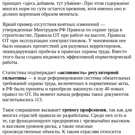
принцип «здесь добавим, тут убавим». При этом содержание
многих норм по сути остается прежним, хотя именно оно и
должно коренным образом меняться.
Яркий пример отсутствия внятных изменений —
утвержденные Минтрудом РФ Правила по охране труда в
строительстве, Правила ОТ при работе на высоте, Правила
ОТ при эксплуатации электроустановок. У чиновников нее
было никаких препятствий для разумных корректировок,
ликвидирующих пробелы в правилах охраны труда. Вместо
этого была создана видимость эффективной нормотворческой
работы.
Статистика подтверждает
«активность» регуляторной
гильотины
— в ходе реформирования системы обязательных
требований охраны труда, включенных в нормативные акты,
в РФ были приняты и приобрели законную силу 40 новых
правил по ОТ. На момент начала реформы таких документов
насчитывалось 113.
Такое сокращение вызывает
тревогу профсоюзов
, так как для
многих отраслей правила не разработаны. Среди них есть и
те, где функционируют предприятия с чрезвычайно высоким
и высоким уровнем риска, а также опасные
производственные объекты. К таким отраслям относится