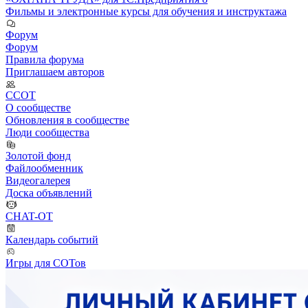
Фильмы и электронные курсы для обучения и инструктажа
Форум
Форум
Правила форума
Приглашаем авторов
ССОТ
О сообществе
Обновления в сообществе
Люди сообщества
Золотой фонд
Файлообменник
Видеогалерея
Доска объявлений
CHAT-OT
Календарь событий
Игры для СОТов