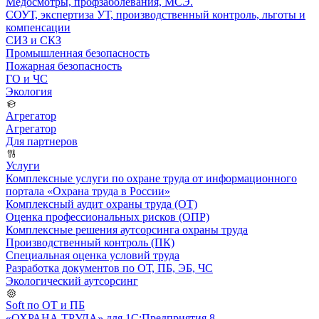
Медосмотры, профзаболевания, МСЭ.
СОУТ, экспертиза УТ, производственный контроль, льготы и
компенсации
СИЗ и СКЗ
Промышленная безопасность
Пожарная безопасность
ГО и ЧС
Экология
Агрегатор
Агрегатор
Для партнеров
Услуги
Комплексные услуги по охране труда от информационного
портала «Охрана труда в России»
Комплексный аудит охраны труда (ОТ)
Оценка профессиональных рисков (ОПР)
Комплексные решения аутсорсинга охраны труда
Производственный контроль (ПК)
Специальная оценка условий труда
Разработка документов по ОТ, ПБ, ЭБ, ЧС
Экологический аутсорсинг
Soft по ОТ и ПБ
«ОХРАНА ТРУДА» для 1С:Предприятия 8