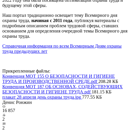
2022 году она была посвящена оптимизации охраны труда и
будущему этой сферы.
Наш портал традиционно освещает тему Всемирного дня
охраны труда,
начиная с 2011 года
, публикуя материалы с
подробным описанием проблем трудовой сферы, ставших
основанием для определения очередной темы Всемирного дня
охраны труда.
Справочная информация по всем Всемирным Дням охраны
труда предыдущих лет
Прикрепленные файлы:
Конвенция МОТ 155 О БЕЗОПАСНОСТИ И ГИГИЕНЕ
ТРУДА И ПРОИЗВОДСТВЕННОЙ СРЕДЕ.pdf
208.28 КБ
Конвенция МОТ 187 ОБ ОСНОВАХ, СОДЕЙСТВУЮЩИХ
БЕЗОПАСНОСТИ И ГИГИЕНЕ ТРУДА.pdf
181.15 КБ
плакат 28 апреля день охраны труда.jpg
777.55 КБ
Денис Ронжин
16 857
2
2