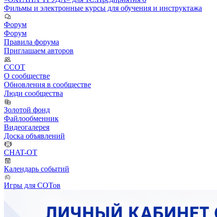
Фильмы и электронные курсы для обучения и инструктажа
Форум
Форум
Правила форума
Приглашаем авторов
ССОТ
О сообществе
Обновления в сообществе
Люди сообщества
Золотой фонд
Файлообменник
Видеогалерея
Доска объявлений
CHAT-OT
Календарь событий
Игры для СОТов