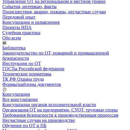
Управление ОТ на региональном и местном уровне
События, интервью, факты
Происшествия, аварии, пожары, несчастные случаи
Передовой опыт
Консультации и разъяснения
Проекты НПА
Судебная практика
Обо всем
Библиотека
Законодательство по ОТ, пожарной и промышленной
безопасности
Инструкции по ОТ
ГОСТы Российской федерации
Технические нормативы
ТК РФ Охрана труда
Формы/шаблоны документов
Консультации
Все консультации
Консультации органов исполнительной власти
Организация ОТ на предприятии, СУОТ, трудовые споры
Требования безопасности к производственным процессам
Несчастные случаи на производстве
Обучение по ОТ и ПБ