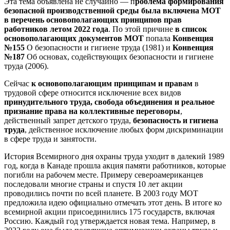
Эта тема объявлена не случайно — п
роблема формирования
безопасной производственной среды была включена МОТ
в перечень основополагающих принципов прав
работников летом 2022 года
. По этой причине
в список
основополагающих документов МОТ
попала
Конвенция
№155
О безопасности и гигиене труда (1981) и
Конвенция
№187
Об основах, содействующих безопасности и гигиене
труда (2006).
Сейчас
к основополагающим принципам и правам
в
трудовой сфере относится исключение всех видов
принудительного труда, свобода объединения и реальное
признание права на коллективные переговоры
,
действенный запрет детского труда,
безопасность и гигиена
труда
, действенное исключение любых форм дискриминации
в сфере труда и занятости.
История Всемирного дня охраны труда уходит в далекий 1989
год, когда в Канаде прошла акция памяти работников, которые
погибли на рабочем месте. Примеру североамериканцев
последовали многие страны и спустя 10 лет акции
проводились почти по всей планете. В 2003 году МОТ
предложила идею официально отмечать этот день. В итоге ко
всемирной акции присоединились 175 государств, включая
Россию. Каждый год утверждается новая тема. Например, в