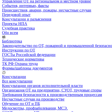
Управление ОТ на региональном и местном уровне
События, интервью, факты
Происшествия, аварии, пожары, несчастные случаи
Передовой опыт
Консультации и разъяснения
Проекты НПА
Судебная практика
Обо всем
Библиотека
Законодательство по ОТ, пожарной и промышленной безопасн
Инструкции по ОТ
ГОСТы Российской федерации
Технические нормативы
ТК РФ Охрана труда
Формы/шаблоны документов
Консультации
Все консультации
Консультации органов исполнительной власти
Организация ОТ на предприятии, СУОТ, трудовые споры
Требования безопасности к производственным процессам
Несчастные случаи на производстве
Обучение по ОТ и ПБ
Медосмотры, профзаболевания, МСЭ.