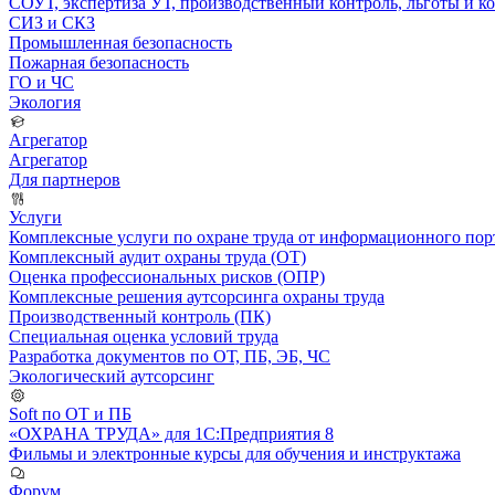
СОУТ, экспертиза УТ, производственный контроль, льготы и 
СИЗ и СКЗ
Промышленная безопасность
Пожарная безопасность
ГО и ЧС
Экология
Агрегатор
Агрегатор
Для партнеров
Услуги
Комплексные услуги по охране труда от информационного порт
Комплексный аудит охраны труда (ОТ)
Оценка профессиональных рисков (ОПР)
Комплексные решения аутсорсинга охраны труда
Производственный контроль (ПК)
Специальная оценка условий труда
Разработка документов по ОТ, ПБ, ЭБ, ЧС
Экологический аутсорсинг
Soft по ОТ и ПБ
«ОХРАНА ТРУДА» для 1С:Предприятия 8
Фильмы и электронные курсы для обучения и инструктажа
Форум