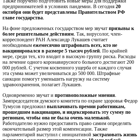
Также поручено подготовить новые меры для поддержки
предпринимателей в условиях пандемии. В сегодня
20
октября они будет представлены Правительством РФ
главе государства
.
На фоне предложенных государством мер звучат
призывы к
более решительным действиям
. Так, вирусолог, член-
корреспондент РАН Александр Лукашев считает
необходимым
ежемесячно штрафовать всех, кто не
вакцинировался в размере 5 тысяч рублей
. По крайней
мере, среди тех, кто входит в высокую группу риска. Расходы
на лечение одного коронавирусного больного достигают 200
000 рублей. С учетом косвенного ущерба от каждого случая
эта сумма может увеличиваться до 500 000. Штрафные
санкции помогут уменьшить нагрузку на систему
здравоохранения, полагает Лукашев.
Одновременно звучат и
противоположные мнения
.
Зампредседателя думского комитета по охране здоровья Федор
Тумусов предложил
выплачивать премии работникам,
прошедшим вакцинацию, и индексировать эту сумму по
регионам, чтобы она не была очень маленькой.
Работодателю нужно предоставить право самим определять
окончательный размер этой компенсации. Также
парламентарий выступил с инициативой
застраховать жизнь