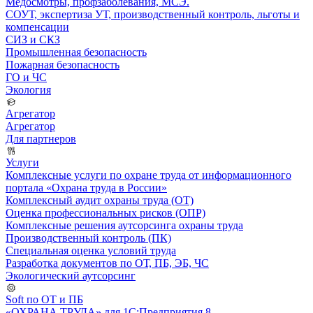
Медосмотры, профзаболевания, МСЭ.
СОУТ, экспертиза УТ, производственный контроль, льготы и
компенсации
СИЗ и СКЗ
Промышленная безопасность
Пожарная безопасность
ГО и ЧС
Экология
Агрегатор
Агрегатор
Для партнеров
Услуги
Комплексные услуги по охране труда от информационного
портала «Охрана труда в России»
Комплексный аудит охраны труда (ОТ)
Оценка профессиональных рисков (ОПР)
Комплексные решения аутсорсинга охраны труда
Производственный контроль (ПК)
Специальная оценка условий труда
Разработка документов по ОТ, ПБ, ЭБ, ЧС
Экологический аутсорсинг
Soft по ОТ и ПБ
«ОХРАНА ТРУДА» для 1С:Предприятия 8