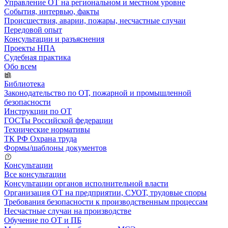
Управление ОТ на региональном и местном уровне
События, интервью, факты
Происшествия, аварии, пожары, несчастные случаи
Передовой опыт
Консультации и разъяснения
Проекты НПА
Судебная практика
Обо всем
Библиотека
Законодательство по ОТ, пожарной и промышленной
безопасности
Инструкции по ОТ
ГОСТы Российской федерации
Технические нормативы
ТК РФ Охрана труда
Формы/шаблоны документов
Консультации
Все консультации
Консультации органов исполнительной власти
Организация ОТ на предприятии, СУОТ, трудовые споры
Требования безопасности к производственным процессам
Несчастные случаи на производстве
Обучение по ОТ и ПБ