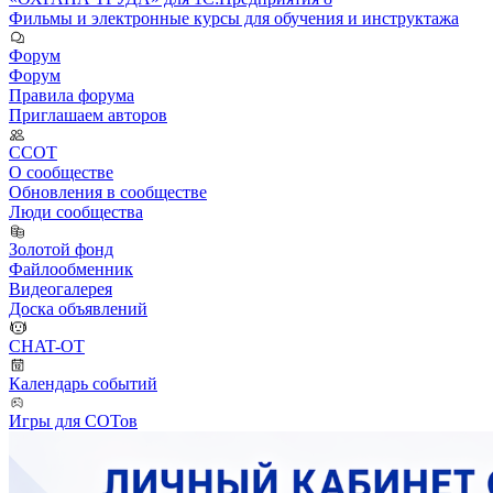
Фильмы и электронные курсы для обучения и инструктажа
Форум
Форум
Правила форума
Приглашаем авторов
ССОТ
О сообществе
Обновления в сообществе
Люди сообщества
Золотой фонд
Файлообменник
Видеогалерея
Доска объявлений
CHAT-OT
Календарь событий
Игры для СОТов