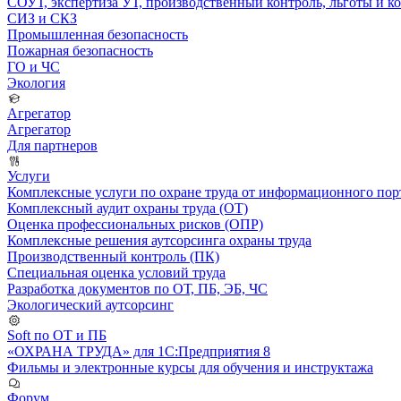
СОУТ, экспертиза УТ, производственный контроль, льготы и 
СИЗ и СКЗ
Промышленная безопасность
Пожарная безопасность
ГО и ЧС
Экология
Агрегатор
Агрегатор
Для партнеров
Услуги
Комплексные услуги по охране труда от информационного порт
Комплексный аудит охраны труда (ОТ)
Оценка профессиональных рисков (ОПР)
Комплексные решения аутсорсинга охраны труда
Производственный контроль (ПК)
Специальная оценка условий труда
Разработка документов по ОТ, ПБ, ЭБ, ЧС
Экологический аутсорсинг
Soft по ОТ и ПБ
«ОХРАНА ТРУДА» для 1С:Предприятия 8
Фильмы и электронные курсы для обучения и инструктажа
Форум