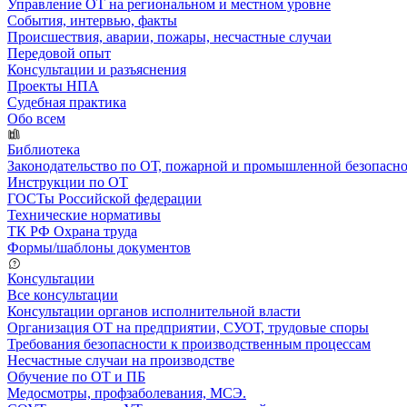
Управление ОТ на региональном и местном уровне
События, интервью, факты
Происшествия, аварии, пожары, несчастные случаи
Передовой опыт
Консультации и разъяснения
Проекты НПА
Судебная практика
Обо всем
Библиотека
Законодательство по ОТ, пожарной и промышленной безопасн
Инструкции по ОТ
ГОСТы Российской федерации
Технические нормативы
ТК РФ Охрана труда
Формы/шаблоны документов
Консультации
Все консультации
Консультации органов исполнительной власти
Организация ОТ на предприятии, СУОТ, трудовые споры
Требования безопасности к производственным процессам
Несчастные случаи на производстве
Обучение по ОТ и ПБ
Медосмотры, профзаболевания, МСЭ.