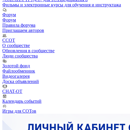
Фильмы и электронные курсы для обучения и инструктажа
Форум
Форум
Правила форума
Приглашаем авторов
ССОТ
О сообществе
Обновления в сообществе
Люди сообщества
Золотой фонд
Файлообменник
Видеогалерея
Доска объявлений
CHAT-OT
Календарь событий
Игры для СОТов