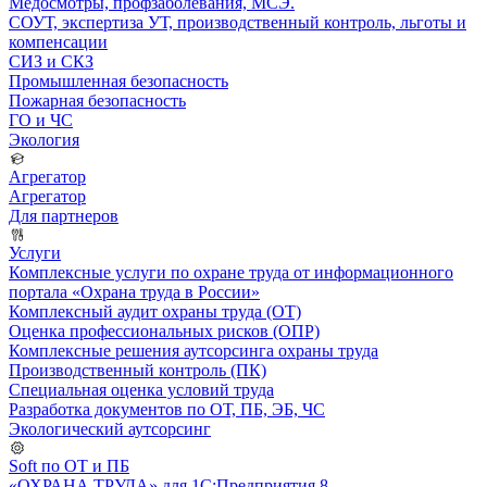
Медосмотры, профзаболевания, МСЭ.
СОУТ, экспертиза УТ, производственный контроль, льготы и
компенсации
СИЗ и СКЗ
Промышленная безопасность
Пожарная безопасность
ГО и ЧС
Экология
Агрегатор
Агрегатор
Для партнеров
Услуги
Комплексные услуги по охране труда от информационного
портала «Охрана труда в России»
Комплексный аудит охраны труда (ОТ)
Оценка профессиональных рисков (ОПР)
Комплексные решения аутсорсинга охраны труда
Производственный контроль (ПК)
Специальная оценка условий труда
Разработка документов по ОТ, ПБ, ЭБ, ЧС
Экологический аутсорсинг
Soft по ОТ и ПБ
«ОХРАНА ТРУДА» для 1С:Предприятия 8