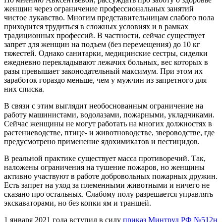
женщин через ограничение профессиональных занятий
чистое лукавство. Многим представительницам слабого пола
приходится трудиться в сложных условиях и в рамках
традиционных профессий. В частности, сейчас существует
запрет для женщин на подъем (без перемещения) до 10 кг
тяжестей. Однако санитарки, медицинские сестры, сиделки
ежедневно перекладывают лежачих больных, вес которых в
разы превышает законодательный максимум. При этом их
заработок гораздо меньше, чем у мужчин из запретного для
них списка.
В связи с этим выглядит необоснованным ограничение на
работу машинистами, водолазами, пожарными, укладчиками.
Сейчас женщины не могут работать на многих должностях в
растениеводстве, птице- и животноводстве, звероводстве, где
предусмотрено применение ядохимикатов и пестицидов.
В реальной практике существует масса противоречий. Так,
наложены ограничения на тушение пожаров, но женщины
активно участвуют в работе добровольных пожарных дружин.
Есть запрет на уход за племенными животными и ничего не
сказано про остальных. Слабому полу разрешается управлять
экскаваторами, но без копки ям и траншей.
1 января 2021 года вступил в силу
приказ Минтруд РФ №512н