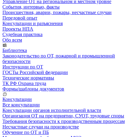
Управление ОТ на региональном и местном уровне
События, интервью, факты
Происшествия, аварии, пожары, несчастные случаи
Передовой опыт
Консультации и разъяснения
Проекты НПА
Судебная практика
Обо всем
Библиотека
Законодательство по ОТ, пожарной и промышленной
безопасности
Инструкции по ОТ
ГОСТы Российской федерации
Технические нормативы
ТК РФ Охрана труда
Формы/шаблоны документов
Консультации
Все консультации
Консультации органов исполнительной власти
Организация ОТ на предприятии, СУОТ, трудовые споры
Требования безопасности к производственным процессам
Несчастные случаи на производстве
Обучение по ОТ и ПБ