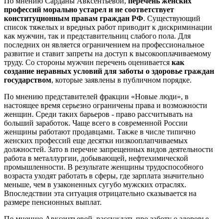
По мнению Сарданы Авксентьевой,
перечень женских
профессий морально устарел и не соответствует
конституционным правам граждан РФ
. Существующий
список тяжелых и вредных работ приводит к дискриминации
как мужчин, так и представительниц слабого пола. Для
последних он является ограничением на профессиональное
развитие и ставит запреты на доступ к высокооплачиваемому
труду. Со стороны мужчин перечень оценивается
как
создание неравных условий для заботы о здоровье граждан
государством
, которые заявлены в публичном порядке.
По мнению представителей фракции «Новые люди», в
настоящее время серьезно ограничены права и возможности
женщин. Среди таких барьеров - право рассчитывать на
больший заработок. Чаще всего в современной России
женщины работают продавцами. Также в числе типично
женских профессий еще десятки низкооплапчиваемых
должностей. Зато в перечне запрещенных видов деятельности
работа в металлургии, добывающей, нефтехимической
промышленности. В результате женщины трудоспособного
возраста уходят работать в сферы, где зарплата значительно
меньше, чем в узаконенных сугубо мужских отраслях.
Впоследствии эта ситуация отрицательно сказывается на
размере пенсионных выплат.
По мнению Авксентьевой, рассуждать про заботу о здоровье