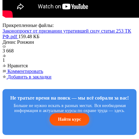
Прикрепленные файлы:
Законопроект от признании утратившей силу статьи 253 ТК
РФ.pdf
159.48 КБ
Денис Ронжин
3 668
1
Нравится
Комментировать
Добавить в закладки
Не тратьте время на поиск — мы всё собрали за вас!
Больше не нужно искать в разных местах. Вся необходимая
информация и актуальные курсы по охране труда — здесь.
Найти курс