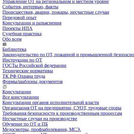
Управление ОТ на региональном и местном уровне
События, интервью, факты
Происшествия, аварии, пожары, несчастные случаи
Передовой опыт
Консультации и разъяснения
Проекты НПА
Судебная практика
Обо всем
Библиотека
Законодательство по ОТ, пожарной и промышленной безопасн
Инструкции по ОТ
ГОСТы Российской федерации
Технические нормативы
ТК РФ Охрана труда
Формы/шаблоны документов
Консультации
Все консультации
Консультации органов исполнительной власти
Организация ОТ на предприятии, СУОТ, трудовые споры
Требования безопасности к производственным процессам
Несчастные случаи на производстве
Обучение по ОТ и ПБ
Медосмотры, профзаболевания, МСЭ.