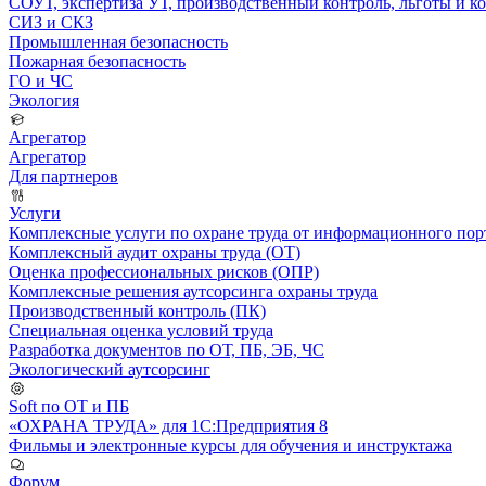
СОУТ, экспертиза УТ, производственный контроль, льготы и 
СИЗ и СКЗ
Промышленная безопасность
Пожарная безопасность
ГО и ЧС
Экология
Агрегатор
Агрегатор
Для партнеров
Услуги
Комплексные услуги по охране труда от информационного порт
Комплексный аудит охраны труда (ОТ)
Оценка профессиональных рисков (ОПР)
Комплексные решения аутсорсинга охраны труда
Производственный контроль (ПК)
Специальная оценка условий труда
Разработка документов по ОТ, ПБ, ЭБ, ЧС
Экологический аутсорсинг
Soft по ОТ и ПБ
«ОХРАНА ТРУДА» для 1С:Предприятия 8
Фильмы и электронные курсы для обучения и инструктажа
Форум