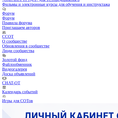
Фильмы и электронные курсы для обучения и инструктажа
Форум
Форум
Правила форума
Приглашаем авторов
ССОТ
О сообществе
Обновления в сообществе
Люди сообщества
Золотой фонд
Файлообменник
Видеогалерея
Доска объявлений
CHAT-OT
Календарь событий
Игры для СОТов