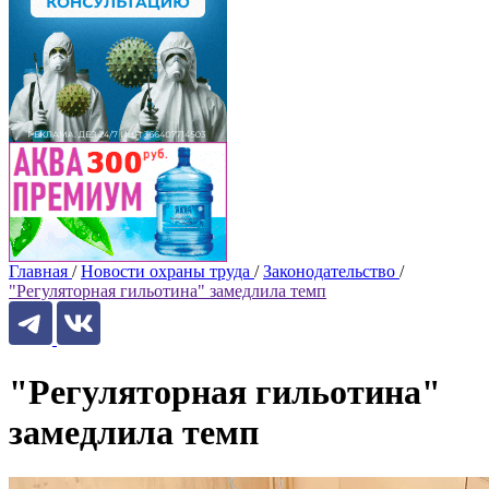
Главная
/
Новости охраны труда
/
Законодательство
/
"Регуляторная гильотина" замедлила темп
"Регуляторная гильотина"
замедлила темп