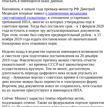
отыскать в имеющихся базах данных.
Напомним, в начале года премьер-министр РФ Дмитрий
Медведев впервые заявил
о применении механизма
«регуляторной гильотины»
в отношении устаревших
требований НПА, многие из которых утверждены еще в
советское время. Тогда был поставлен срок – к 1 февраля 2020
года вступить в новую эру актуализированных документов.
При этом, позже был озвучен предварительный рубеж - к 15
ноября 2019 года издать постановление об окончательной
блокировке всех отживших норм.
Неделю назад в ведомстве оценили имеющиеся возможности
и сместили срок подготовки постановления на 20 декабря
2019 года. Фактическую причину можно считать отчасти
уважительной – во времена СССР всё законотворчество
осуществлялось вручную. Тем не менее, достаточную
длительность периода цифрового века нельзя упускать из
виду – бумажные версии с советских времен к сегодняшнему
дню вполне можно было перевести в электронную форму.
Впрочем, ряд документов вовсе не сохранилось, хотя ссылки
на их наличие присутствуют в имеющихся НПА.
Сейчас Минюст нарастил темпы обработки актов,
подлежащих отмене. Также на федеральном портале проектов
НПА до 20 ноября продлится публичное обсуждение проекта