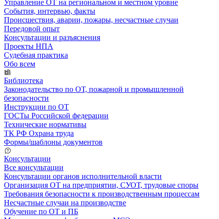
Управление ОТ на региональном и местном уровне
События, интервью, факты
Происшествия, аварии, пожары, несчастные случаи
Передовой опыт
Консультации и разъяснения
Проекты НПА
Судебная практика
Обо всем
Библиотека
Законодательство по ОТ, пожарной и промышленной
безопасности
Инструкции по ОТ
ГОСТы Российской федерации
Технические нормативы
ТК РФ Охрана труда
Формы/шаблоны документов
Консультации
Все консультации
Консультации органов исполнительной власти
Организация ОТ на предприятии, СУОТ, трудовые споры
Требования безопасности к производственным процессам
Несчастные случаи на производстве
Обучение по ОТ и ПБ