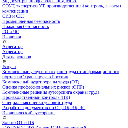
Медосмотры, профзаболевания, МСЭ.
СОУТ, экспертиза УТ, производственный контроль, льготы и
компенсации
СИЗ и СКЗ
Промышленная безопасность
Пожарная безопасность
ГО и ЧС
Экология
Агрегатор
Агрегатор
Для партнеров
Услуги
Комплексные услуги по охране труда от информационного
портала «Охрана труда в России»
Комплексный аудит охраны труда (ОТ)
Оценка профессиональных рисков (ОПР)
Комплексные решения аутсорсинга охраны труда
Производственный контроль (ПК)
Специальная оценка условий труда
Разработка документов по ОТ, ПБ, ЭБ, ЧС
Экологический аутсорсинг
Soft по ОТ и ПБ
«ОХРАНА ТРУДА» для 1С:Предприятия 8