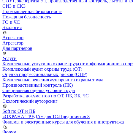
СОУТ, экспертиза УТ, производственный контроль, льготы и 
СИЗ и СКЗ
Промышленная безопасность
Пожарная безопасность
ГО и ЧС
Экология
Агрегатор
Агрегатор
Для партнеров
Услуги
Комплексные услуги по охране труда от информационного порт
Комплексный аудит охраны труда (ОТ)
Оценка профессиональных рисков (ОПР)
Комплексные решения аутсорсинга охраны труда
Производственный контроль (ПК)
Специальная оценка условий труда
Разработка документов по ОТ, ПБ, ЭБ, ЧС
Экологический аутсорсинг
Soft по ОТ и ПБ
«ОХРАНА ТРУДА» для 1С:Предприятия 8
Фильмы и электронные курсы для обучения и инструктажа
Форум