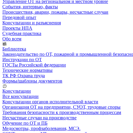
Управление ОТ на региональном и местном уровне
События, интервью, факты
Происшествия, аварии, пожары, несчастные случаи
Передовой опыт
Консультации и разъяснения
Проекты НПА
Судебная практика
Обо всем
Библиотека
Законодательство по ОТ, пожарной и промышленной безопасн
Инструкции по ОТ
ГОСТы Российской федерации
Технические нормативы
ТК РФ Охрана труда
Формы/шаблоны документов
Консультации
Все консультации
Консультации органов исполнительной власти
Организация ОТ на предприятии, СУОТ, трудовые споры
Требования безопасности к производственным процессам
Несчастные случаи на производстве
Обучение по ОТ и ПБ
Медосмотры, профзаболевания, МСЭ.