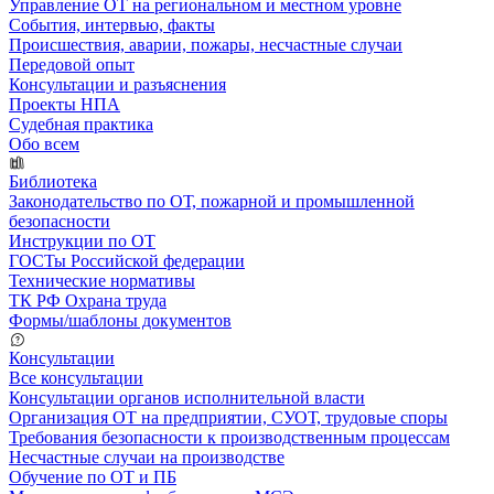
Управление ОТ на региональном и местном уровне
События, интервью, факты
Происшествия, аварии, пожары, несчастные случаи
Передовой опыт
Консультации и разъяснения
Проекты НПА
Судебная практика
Обо всем
Библиотека
Законодательство по ОТ, пожарной и промышленной
безопасности
Инструкции по ОТ
ГОСТы Российской федерации
Технические нормативы
ТК РФ Охрана труда
Формы/шаблоны документов
Консультации
Все консультации
Консультации органов исполнительной власти
Организация ОТ на предприятии, СУОТ, трудовые споры
Требования безопасности к производственным процессам
Несчастные случаи на производстве
Обучение по ОТ и ПБ