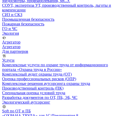
Медосмотры, профзаболевания, МСЭ.
СОУТ, экспертиза УТ, производственный контроль, льготы и
компенсации
СИЗ и СКЗ
Промышленная безопасность
Пожарная безопасность
ГО и ЧС
Экология
Агрегатор
Агрегатор
Для партнеров
Услуги
Комплексные услуги по охране труда от информационного
портала «Охрана труда в России»
Комплексный аудит охраны труда (ОТ)
Оценка профессиональных рисков (ОПР)
Комплексные решения аутсорсинга охраны труда
Производственный контроль (ПК)
Специальная оценка условий труда
Разработка документов по ОТ, ПБ, ЭБ, ЧС
Экологический аутсорсинг
Soft по ОТ и ПБ
«ОХРАНА ТРУДА» для 1С:Предприятия 8