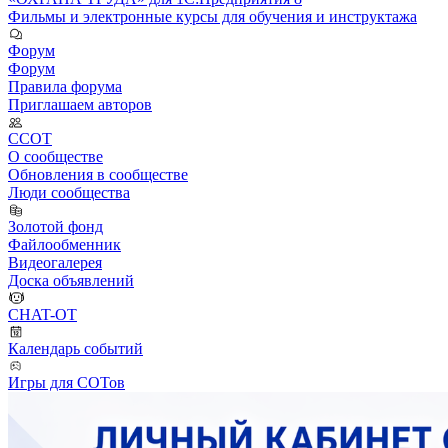
Фильмы и электронные курсы для обучения и инструктажа
Форум
Форум
Правила форума
Приглашаем авторов
ССОТ
О сообществе
Обновления в сообществе
Люди сообщества
Золотой фонд
Файлообменник
Видеогалерея
Доска объявлений
CHAT-OT
Календарь событий
Игры для СОТов