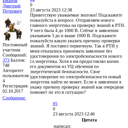
Иванов
0
Дмитрий
23 августа 2023 12:38
Петрович
Приветствую уважаемые знатоки! Подскажите
пожалуйста в вопросе. Отправляем нового
главного энергетика на проверку знаний в РТН.
У него была 4 до 1000 В. Сейчас в заявлении
указываем 3 до и выше 1000 В. Подскажите
пожалуйста какую указать причину проверки
Постоянный
знаний. Я поставил первичную. Так в РТН у
участник
меня отказались принимать заявление без
Сообщений:
удостоверения по электробезопасности нового
373
Баллов:
гл.энергетика. Хотя я им предоставлял копии
748
его документов из УЦ обучения по
Авторитет
энергетической безопасности. Свое
пользователя:
удостоверение по электробезопасности новый
4
энергетик найти не может. Если в заявлении я
Регистрация:
укажу причину проверку знаний как очередная
02.10.2017
поможет ли это в ситуации?
Сообщение
#5
0
23 августа 2023 12:46
Цитата
написал: