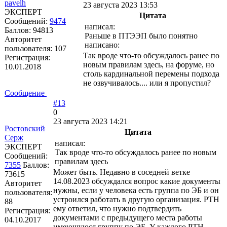
pavelh
23 августа 2023 13:53
ЭКСПЕРТ
Цитата
Сообщений:
9474
написал:
Баллов:
94813
Раньше в ПТЭЭП было понятно
Авторитет
написано:
пользователя:
107
Так вроде что-то обсуждалось ранее по
Регистрация:
новым правилам здесь, на форуме, но
10.01.2018
столь кардинальной перемены подхода
не озвучивалось.... или я пропустил?
Сообщение
#13
0
23 августа 2023 14:21
Ростовский
Цитата
Серж
написал:
ЭКСПЕРТ
Так вроде что-то обсуждалось ранее по новым
Сообщений:
правилам здесь
7355
Баллов:
Может быть. Недавно в соседней ветке
73615
14.08.2023 обсуждался вопрос какие документы
Авторитет
нужны, если у человека есть группа по ЭБ и он
пользователя:
устроился работать в другую организация. РТН
88
ему ответил, что нужно подтвердить
Регистрация:
документами с предыдущего места работы
04.10.2017
имеющуюся группу по ЭБ. У каждого РТН