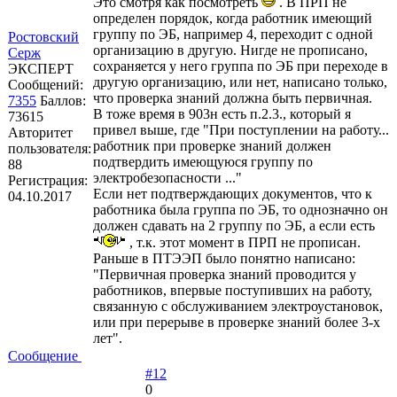
Это смотря как посмотреть
. В ПРП не
определен порядок, когда работник имеющий
группу по ЭБ, например 4, переходит с одной
Ростовский
организацию в другую. Нигде не прописано,
Серж
сохраняется у него группа по ЭБ при переходе в
ЭКСПЕРТ
другую организацию, или нет, написано только,
Сообщений:
что проверка знаний должна быть первичная.
7355
Баллов:
В тоже время в 903н есть п.2.3., который я
73615
привел выше, где "При поступлении на работу...
Авторитет
работник при проверке знаний должен
пользователя:
подтвердить имеющуюся группу по
88
электробезопасности ..."
Регистрация:
Если нет подтверждающих документов, что к
04.10.2017
работника была группа по ЭБ, то однозначно он
должен сдавать на 2 группу по ЭБ, а если есть
, т.к. этот момент в ПРП не прописан.
Раньше в ПТЭЭП было понятно написано:
"Первичная проверка знаний проводится у
работников, впервые поступивших на работу,
связанную с обслуживанием электроустановок,
или при перерыве в проверке знаний более 3-х
лет".
Сообщение
#12
0