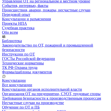
Управление ОТ на региональном и местном уровне
События, интервью, факты
Происшествия, аварии, пожары, несчастные случаи
Передовой опыт
Консультации и разъяснения
Проекты НПА
Судебная практика
Обо всем
Библиотека
Законодательство по ОТ, пожарной и промышленной
безопасности
Инструкции по ОТ
ГОСТы Российской федерации
Технические нормативы
ТК РФ Охрана труда
Формы/шаблоны документов
Консультации
Все консультации
Консультации органов исполнительной власти
Организация ОТ на предприятии, СУОТ, трудовые споры
Требования безопасности к производственным процессам
Несчастные случаи на производстве
Обучение по ОТ и ПБ