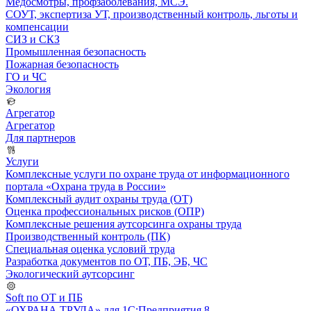
Медосмотры, профзаболевания, МСЭ.
СОУТ, экспертиза УТ, производственный контроль, льготы и
компенсации
СИЗ и СКЗ
Промышленная безопасность
Пожарная безопасность
ГО и ЧС
Экология
Агрегатор
Агрегатор
Для партнеров
Услуги
Комплексные услуги по охране труда от информационного
портала «Охрана труда в России»
Комплексный аудит охраны труда (ОТ)
Оценка профессиональных рисков (ОПР)
Комплексные решения аутсорсинга охраны труда
Производственный контроль (ПК)
Специальная оценка условий труда
Разработка документов по ОТ, ПБ, ЭБ, ЧС
Экологический аутсорсинг
Soft по ОТ и ПБ
«ОХРАНА ТРУДА» для 1С:Предприятия 8