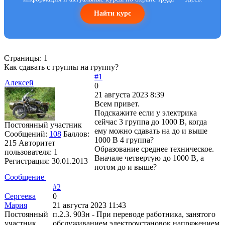
Найти курс
Страницы:
1
Как сдавать с группы на группу?
#1
Алексей
0
21 августа 2023 8:39
Всем привет.
Подскажите если у электрика
сейчас 3 группа до 1000 В, когда
Постоянный участник
ему можно сдавать на до и выше
Сообщений:
108
Баллов:
1000 В 4 группа?
215
Авторитет
Образование среднее техническое.
пользователя:
1
Вначале четвертую до 1000 В, а
Регистрация:
30.01.2013
потом до и выше?
Сообщение
#2
Сергеева
0
Мария
21 августа 2023 11:43
Постоянный
п.2.3. 903н - При переводе работника, занятого
участник
обслуживанием электроустановок напряжением