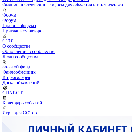
Фильмы и электронные курсы для обучения и инструктажа
Форум
Форум
Правила форума
Приглашаем авторов
ССОТ
О сообществе
Обновления в сообществе
Люди сообщества
Золотой фонд
Файлообменник
Видеогалерея
Доска объявлений
CHAT-OT
Календарь событий
Игры для СОТов