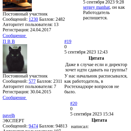
5 сентября 2023 9:28
sergey manhat
, он как
Работодатель
Постоянный участник
распишется.
Сообщений:
1230
Баллов:
2482
Авторитет пользователя:
13
Регистрация:
24.04.2017
Сообщение
П В В
#19
0
5 сентября 2023 12:43
Цитата
Даже в случае если и директор
хочет идти сдавать на группы?
Постоянный участник
У нас начальник расписывался,
Сообщений:
577
Баллов:
2311
как работодатель, в
Авторитет пользователя:
7
Ростехнадзоре вопросов не
Регистрация:
30.04.2015
было.
Сообщение
#20
0
5 сентября 2023 15:34
pavelh
Цитата
ЭКСПЕРТ
Сообщений:
9474
Баллов:
94813
написал: