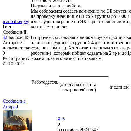
5 сентября 2023 5:44
Подскажите пожалуйста.
Мы собираемся создать комиссию по ЭБ внутри о
на проверку знаний в РТН со 2 группы до 1000В.
manhat sergey
иметь удостоверение по ЭБ. При заполнении вто
Гость
возникает вопрос:
Сообщений:
43
Баллов:
85
В строчке мы должны в любом случае прописыват
Авторитет
одного сотрудника с группой 4 для ответственног
пользователя:
тоже нет группы). Хотя ответственным за электро
0
работника, который пойдет сдавать на 2 гр и до
Регистрация:
можем пока его назначить таковым.
21.10.2019
_____________________
_________
Работодатель
(ответственный за
(подпись)
электрохозяйство)
Сообщение
Андрей
#16
0
5 сентября 2023 9:07