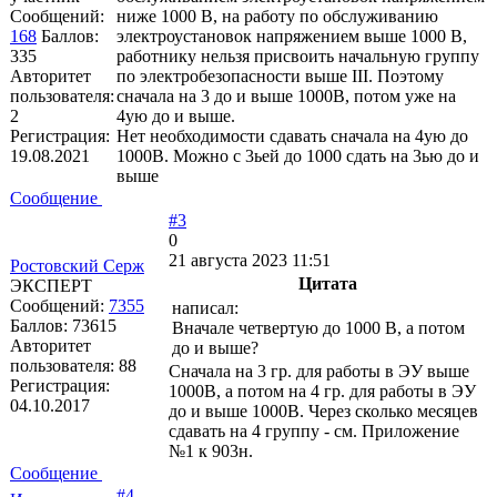
Сообщений:
ниже 1000 В, на работу по обслуживанию
168
Баллов:
электроустановок напряжением выше 1000 В,
335
работнику нельзя присвоить начальную группу
Авторитет
по электробезопасности выше III. Поэтому
пользователя:
сначала на 3 до и выше 1000В, потом уже на
2
4ую до и выше.
Регистрация:
Нет необходимости сдавать сначала на 4ую до
19.08.2021
1000В. Можно с 3ьей до 1000 сдать на 3ью до и
выше
Сообщение
#3
0
21 августа 2023 11:51
Ростовский Серж
Цитата
ЭКСПЕРТ
Сообщений:
7355
написал:
Баллов:
73615
Вначале четвертую до 1000 В, а потом
Авторитет
до и выше?
пользователя:
88
Сначала на 3 гр. для работы в ЭУ выше
Регистрация:
1000В, а потом на 4 гр. для работы в ЭУ
04.10.2017
до и выше 1000В. Через сколько месяцев
сдавать на 4 группу - см. Приложение
№1 к 903н.
Сообщение
#4