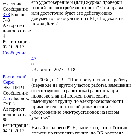
его удостоверение и (или) журнал проверки
участник
знаний по электробезопасности? Они правы,
Сообщений:
или достаточно будет его действующих
373
Баллов:
документов об обучении из УЦ? Подскажите
748
пожалуйста?
Авторитет
пользователя:
4
Регистрация:
02.10.2017
Сообщение
#7
0
23 августа 2023 13:18
Ростовский
Пр. 903н, п. 2.3... "При поступлении на работу
Серж
(переводе на другой участок работы, замещении
ЭКСПЕРТ
отсутствующего работника) работник при
Сообщений:
проверке знаний должен подтвердить
7355
Баллов:
имеющуюся группу по электробезопасности
73615
применительно к новой должности и к
Авторитет
оборудованию электроустановок на новом
пользователя:
участке."
88
Регистрация:
На сайте нашего РТН, написано, что работник
04.10.2017
должен подтвердить группу по ЭБ, которая у