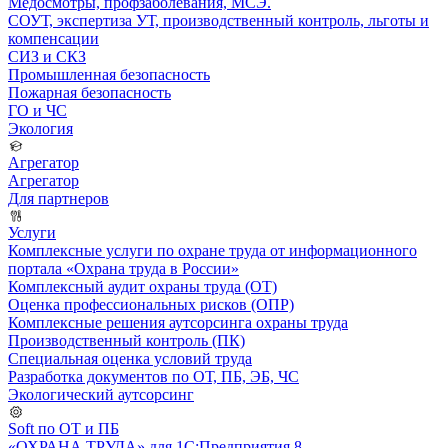
Медосмотры, профзаболевания, МСЭ.
СОУТ, экспертиза УТ, производственный контроль, льготы и
компенсации
СИЗ и СКЗ
Промышленная безопасность
Пожарная безопасность
ГО и ЧС
Экология
Агрегатор
Агрегатор
Для партнеров
Услуги
Комплексные услуги по охране труда от информационного
портала «Охрана труда в России»
Комплексный аудит охраны труда (ОТ)
Оценка профессиональных рисков (ОПР)
Комплексные решения аутсорсинга охраны труда
Производственный контроль (ПК)
Специальная оценка условий труда
Разработка документов по ОТ, ПБ, ЭБ, ЧС
Экологический аутсорсинг
Soft по ОТ и ПБ
«ОХРАНА ТРУДА» для 1С:Предприятия 8