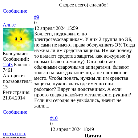
Скорее всего) спасибо!
Сообщение
#9
0
Ализе
12 апреля 2024 15:59
Коллеги, подскажите, по
электрогазосварщикам. У них 2 группа по ЭБ,
но сами не имеют права обслуживать ЭУ. Тогда
нужны ли им средства защиты. Им же почему-
Консультант
то выдают средства защиты, как дежурные (в
Сообщений:
нормах было по-моему). Они работают
1243
Баллов:
обычными сварочными аппаратами, бывают
7461
только на выездах конечно, а не постоянное
Авторитет
место. Чтобы понять, нужны ли им средства
пользователя:
защиты, нужно знать где именно они
15
работают? Вдруг на подстанциях. А если
Регистрация:
просто сварка какой-то металлоконструкции?
21.04.2014
Если вы сегодня не улыбались, значит не
жили...
Сообщение
#10
0
12 апреля 2024 18:49
гость гость
Цитата