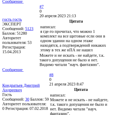
Сообщение
#7
0
20 апреля 2023 21:13
гость гость
Цитата
ЭКСПЕРТ
написал:
Сообщений:
5123
я где-то прочитал, что можно 1
Баллов:
51280
комплект на все щитовые если они в
Авторитет
одном здании на одном этаже
пользователя:
53
находятся, а подтверждений никаких
Регистрация:
этому в тех же нПА не нашел
15.04.2013
Можете и не искать - не найдете, т.к.
такого допущения не было и нет.
Видимо читали "науч. фантазию".
Сообщение
#8
0
21 апреля 2023 8:47
Кондратьев Дмитрий
Цитата
Андреевич
Гость
написал:
Сообщений:
30
Баллов:
59
Можете и не искать - не найдете,
Авторитет пользователя:
т.к. такого допущения не было и
0
Регистрация:
07.02.2018
нет. Видимо читали "науч.
фантазию".