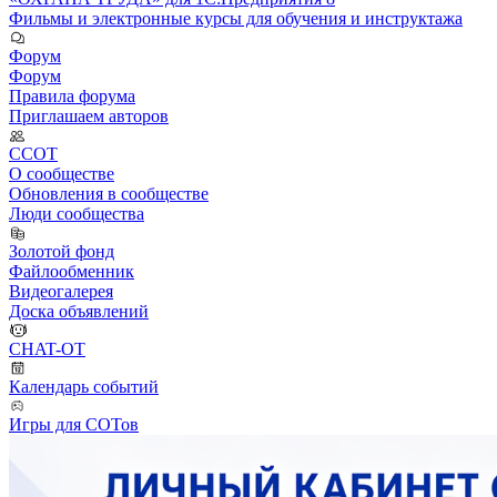
Фильмы и электронные курсы для обучения и инструктажа
Форум
Форум
Правила форума
Приглашаем авторов
ССОТ
О сообществе
Обновления в сообществе
Люди сообщества
Золотой фонд
Файлообменник
Видеогалерея
Доска объявлений
CHAT-OT
Календарь событий
Игры для СОТов