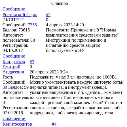
Спасибо
Сообщение
Ростовский Серж
#2
ЭКСПЕРТ
0
Сообщений:
7355
4 апреля 2023 14:29
Баллов:
73615
Посмотрите Приложение 8 "Нормы
Авторитет
комплектования средствами защиты"
пользователя:
88
Инструкции по применению и
Регистрация:
испытанию средств защиты,
04.10.2017
используемых в ЭУ
Сообщение
Кондратьев
#3
Дмитрий
0
Андреевич
20 апреля 2023 9:24
Гость
Подскажите, у нас 3 эл. щитовые (до 1000В).
Сообщений:
Можно укомплектовать каждую щитовую боты/
30
Баллов:
59
перчатки/штанга, а инструмент (клещи,
Авторитет
указатель напряжения и т.п. сделать 1 комплект
пользователя:
на все щитовые? Или необходимо, чтобы в
0
каждой щитовой свой комплект был? У нас нет
Регистрация:
своих электриков, все работы выполняют либо
07.02.2018
подрядчики, либо электрики арендодателя.
Сообщение
Квинтэссентор
#4