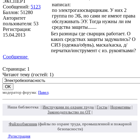
ЭКСПЕРТ
написал:
Сообщений:
5123
по электрогазосварщикам. У них 2
Баллов:
51280
группа по ЭБ, но сами не имеют права
Авторитет
обслуживать ЭУ. Тогда нужны ли им
пользователя:
53
средства защиты.......
Регистрация:
Без разницы где сварщик работает. О
15.04.2013
каких средствах защиты задумались? О
СИЗ (одежка/обувь), маска/каска, д/
перчатки/инструмент с из. рукоятками?
Сообщение
Страницы:
1
Читают тему (гостей:
1
)
модератор форума:
Павел
.
Наша библиотека: |
Инструкции по охране труда
|
Госты
|
Нормативы
|
Законодательство по ОТ
|
Файлообменник
(файлы по охране труда, промышленной и пожарной
безопасности)
Регистрация