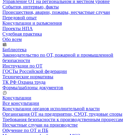
Управление ОТ на региональном и местном уровне
События, интервью, факты
Происшествия, аварии, пожары, несчастные случаи
Передовой опыт
Консультации и разъяснения
Проекты НПА
Судебная практика
Обо всем
Библиотека
Законодательство по ОТ, пожарной и промышленной
безопасности
Инструкции по ОТ
ГОСТы Российской федерации
Технические нормативы
ТК РФ Охрана труда
Формы/шаблоны документов
Консультации
Все консультации
Консультации органов исполнительной власти
Организация ОТ на предприятии, СУОТ, трудовые споры
Требования безопасности к производственным процессам
Несчастные случаи на производстве
Обучение по ОТ и ПБ