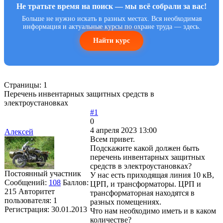
Не тратьте время на поиск — мы всё собрали за вас!
Больше не нужно искать в разных местах. Вся необходимая
информация и актуальные курсы по охране труда — здесь.
Найти курс
Страницы:
1
Перечень инвентарных защитных средств в
электроустановках
#1
0
4 апреля 2023 13:00
Алексей
Всем привет.
Подскажите какой должен быть
перечень инвентарных защитных
средств в электроустановках?
Постоянный участник
У нас есть приходящая линия 10 кВ,
Сообщений:
108
Баллов:
ЦРП, и трансформаторы. ЦРП и
215
Авторитет
трансформаторная находятся в
пользователя:
1
разных помещениях.
Регистрация:
30.01.2013
Что нам необходимо иметь и в каком
количестве?