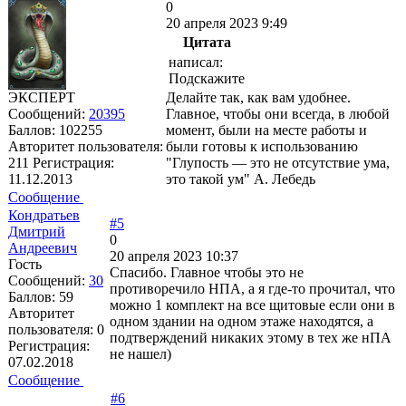
0
20 апреля 2023 9:49
Цитата
написал:
Подскажите
ЭКСПЕРТ
Делайте так, как вам удобнее.
Сообщений:
20395
Главное, чтобы они всегда, в любой
Баллов:
102255
момент, были на месте работы и
Авторитет пользователя:
были готовы к использованию
211
Регистрация:
"Глупость — это не отсутствие ума,
11.12.2013
это такой ум" А. Лебедь
Сообщение
Кондратьев
#5
Дмитрий
0
Андреевич
20 апреля 2023 10:37
Гость
Спасибо. Главное чтобы это не
Сообщений:
30
противоречило НПА, а я где-то прочитал, что
Баллов:
59
можно 1 комплект на все щитовые если они в
Авторитет
одном здании на одном этаже находятся, а
пользователя:
0
подтверждений никаких этому в тех же нПА
Регистрация:
не нашел)
07.02.2018
Сообщение
#6