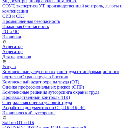
Медосмотры, профзаболевания, МСЭ.
СОУТ, экспертиза УТ, производственный контроль, льготы и
компенсации
СИЗ и СКЗ
Промышленная безопасность
Пожарная безопасность
ГО и ЧС
Экология
Агрегатор
Агрегатор
Для партнеров
Услуги
Комплексные услуги по охране труда от информационного
портала «Охрана труда в России»
Комплексный аудит охраны труда (ОТ)
Оценка профессиональных рисков (ОПР)
Комплексные решения аутсорсинга охраны труда
Производственный контроль (ПК)
Специальная оценка условий труда
Разработка документов по ОТ, ПБ, ЭБ, ЧС
Экологический аутсорсинг
Soft по ОТ и ПБ
«ОХРАНА ТРУДА» для 1С:Предприятия 8