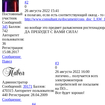
#2
0
26 августа 2022 15:41
Постоянный
я полагаю, если есть соответствующий оквэд - т
участник
http://www.consultant.ru/document/cons_doc_LAW
Сообщений:
345
Баллов:
но вообще это предмет разъяснения ростехнадзора
742
ДА ПРЕБУДЕТ С ВАМИ СИЛА!
Авторитет
пользователя:
36
Регистрация:
15.08.2017
Сообщение
Павел
#3
0
26 августа 2022 16:00
логично... получается всех
электромонтеров
Администратор
потребителей не посылаем
Сообщений:
39171
Баллов:
на ПО...
470315
Авторитет пользователя:
Все будет хорошо!
440
Регистрация:
28.04.2009
Сообщение
#4