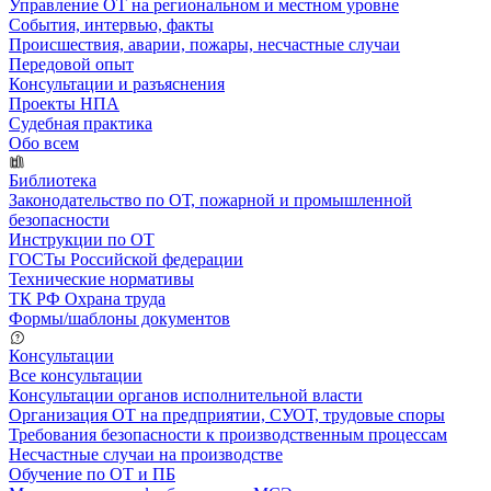
Управление ОТ на региональном и местном уровне
События, интервью, факты
Происшествия, аварии, пожары, несчастные случаи
Передовой опыт
Консультации и разъяснения
Проекты НПА
Судебная практика
Обо всем
Библиотека
Законодательство по ОТ, пожарной и промышленной
безопасности
Инструкции по ОТ
ГОСТы Российской федерации
Технические нормативы
ТК РФ Охрана труда
Формы/шаблоны документов
Консультации
Все консультации
Консультации органов исполнительной власти
Организация ОТ на предприятии, СУОТ, трудовые споры
Требования безопасности к производственным процессам
Несчастные случаи на производстве
Обучение по ОТ и ПБ