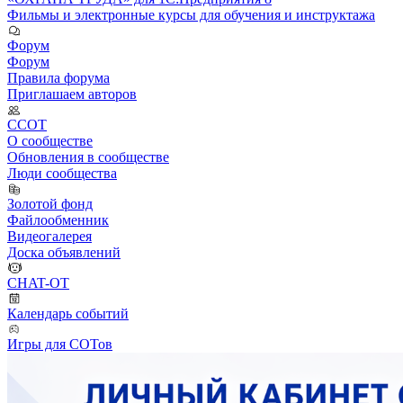
Фильмы и электронные курсы для обучения и инструктажа
Форум
Форум
Правила форума
Приглашаем авторов
ССОТ
О сообществе
Обновления в сообществе
Люди сообщества
Золотой фонд
Файлообменник
Видеогалерея
Доска объявлений
CHAT-OT
Календарь событий
Игры для СОТов