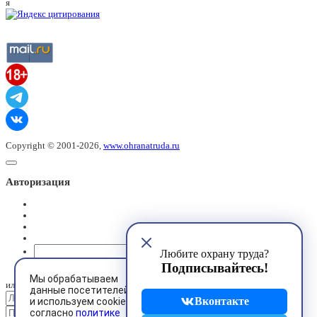
я
Copyright © 2001-2026,
www.ohranatruda.ru
Авторизация
@mail.ru
Любите охрану труда?
Подписывайтесь!
Мы обрабатываем
или
данные посетителей
Вконтакте
и используем cookies
согласно
политике