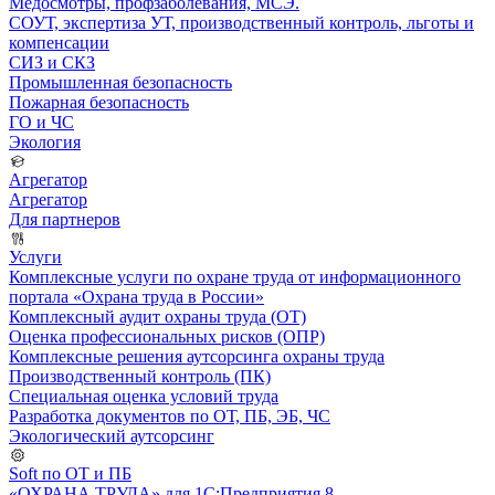
Медосмотры, профзаболевания, МСЭ.
СОУТ, экспертиза УТ, производственный контроль, льготы и
компенсации
СИЗ и СКЗ
Промышленная безопасность
Пожарная безопасность
ГО и ЧС
Экология
Агрегатор
Агрегатор
Для партнеров
Услуги
Комплексные услуги по охране труда от информационного
портала «Охрана труда в России»
Комплексный аудит охраны труда (ОТ)
Оценка профессиональных рисков (ОПР)
Комплексные решения аутсорсинга охраны труда
Производственный контроль (ПК)
Специальная оценка условий труда
Разработка документов по ОТ, ПБ, ЭБ, ЧС
Экологический аутсорсинг
Soft по ОТ и ПБ
«ОХРАНА ТРУДА» для 1С:Предприятия 8