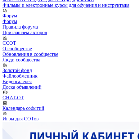
Фильмы и электронные курсы для обучения и инструктажа
Форум
Форум
Правила форума
Приглашаем авторов
ССОТ
О сообществе
Обновления в сообществе
Люди сообщества
Золотой фонд
Файлообменник
Видеогалерея
Доска объявлений
CHAT-OT
Календарь событий
Игры для СОТов