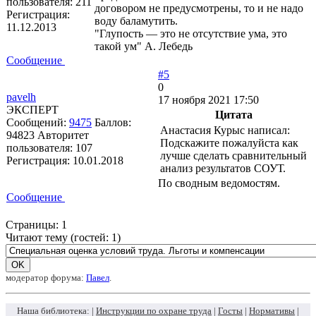
пользователя:
211
договором не предусмотрены, то и не надо
Регистрация:
воду баламутить.
11.12.2013
"Глупость — это не отсутствие ума, это
такой ум" А. Лебедь
Сообщение
#5
0
pavelh
17 ноября 2021 17:50
ЭКСПЕРТ
Цитата
Сообщений:
9475
Баллов:
Анастасия Курыс написал:
94823
Авторитет
Подскажите пожалуйста как
пользователя:
107
лучше сделать сравнительный
Регистрация:
10.01.2018
анализ результатов СОУТ.
По сводным ведомостям.
Сообщение
Страницы:
1
Читают тему (гостей:
1
)
модератор форума:
Павел
.
Наша библиотека: |
Инструкции по охране труда
|
Госты
|
Нормативы
|