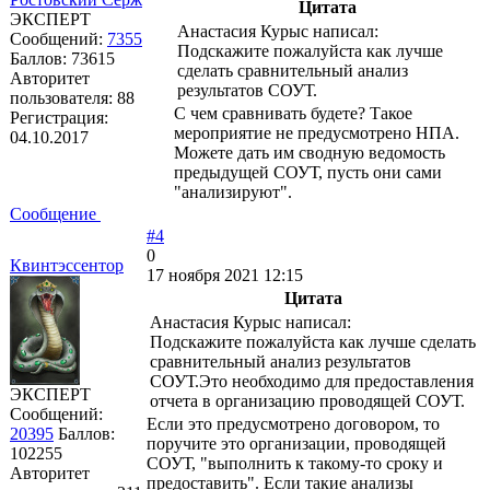
Цитата
ЭКСПЕРТ
Анастасия Курыс написал:
Сообщений:
7355
Подскажите пожалуйста как лучше
Баллов:
73615
сделать сравнительный анализ
Авторитет
результатов СОУТ.
пользователя:
88
С чем сравнивать будете? Такое
Регистрация:
мероприятие не предусмотрено НПА.
04.10.2017
Можете дать им сводную ведомость
предыдущей СОУТ, пусть они сами
"анализируют".
Сообщение
#4
0
Квинтэссентор
17 ноября 2021 12:15
Цитата
Анастасия Курыс написал:
Подскажите пожалуйста как лучше сделать
сравнительный анализ результатов
СОУТ.Это необходимо для предоставления
ЭКСПЕРТ
отчета в организацию проводящей СОУТ.
Сообщений:
Если это предусмотрено договором, то
20395
Баллов:
поручите это организации, проводящей
102255
СОУТ, "выполнить к такому-то сроку и
Авторитет
предоставить". Если такие анализы