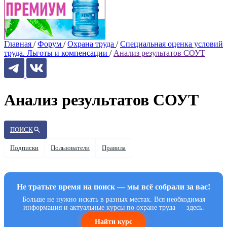
Главная
/
Форум
/
Охрана труда
/
Специальная оценка условий
труда. Льготы и компенсации
/
Анализ результатов СОУТ
Анализ результатов СОУТ
ПОИСК
Подписки
Пользователи
Правила
Не тратьте время на поиск — мы всё собрали за вас!
Больше не нужно искать в разных местах. Вся необходимая
информация и актуальные курсы по охране труда — здесь.
Найти курс