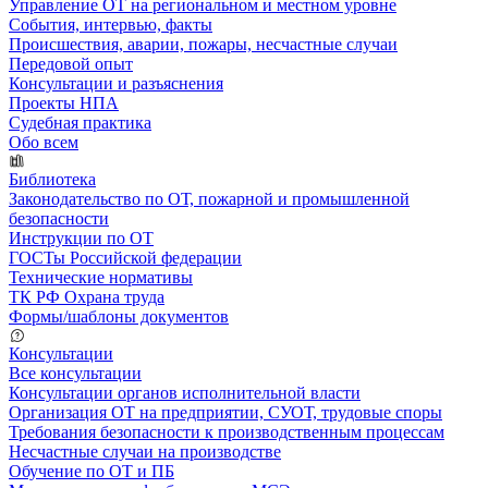
Управление ОТ на региональном и местном уровне
События, интервью, факты
Происшествия, аварии, пожары, несчастные случаи
Передовой опыт
Консультации и разъяснения
Проекты НПА
Судебная практика
Обо всем
Библиотека
Законодательство по ОТ, пожарной и промышленной
безопасности
Инструкции по ОТ
ГОСТы Российской федерации
Технические нормативы
ТК РФ Охрана труда
Формы/шаблоны документов
Консультации
Все консультации
Консультации органов исполнительной власти
Организация ОТ на предприятии, СУОТ, трудовые споры
Требования безопасности к производственным процессам
Несчастные случаи на производстве
Обучение по ОТ и ПБ