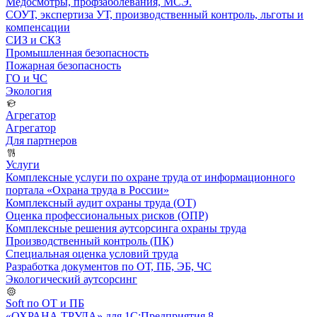
Медосмотры, профзаболевания, МСЭ.
СОУТ, экспертиза УТ, производственный контроль, льготы и
компенсации
СИЗ и СКЗ
Промышленная безопасность
Пожарная безопасность
ГО и ЧС
Экология
Агрегатор
Агрегатор
Для партнеров
Услуги
Комплексные услуги по охране труда от информационного
портала «Охрана труда в России»
Комплексный аудит охраны труда (ОТ)
Оценка профессиональных рисков (ОПР)
Комплексные решения аутсорсинга охраны труда
Производственный контроль (ПК)
Специальная оценка условий труда
Разработка документов по ОТ, ПБ, ЭБ, ЧС
Экологический аутсорсинг
Soft по ОТ и ПБ
«ОХРАНА ТРУДА» для 1С:Предприятия 8