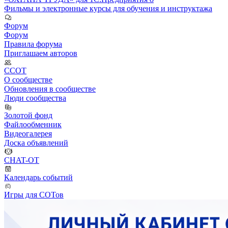
Фильмы и электронные курсы для обучения и инструктажа
Форум
Форум
Правила форума
Приглашаем авторов
ССОТ
О сообществе
Обновления в сообществе
Люди сообщества
Золотой фонд
Файлообменник
Видеогалерея
Доска объявлений
CHAT-OT
Календарь событий
Игры для СОТов