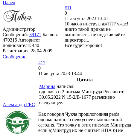
Павел
#11
0
11 августа 2023 13:41
10 часов инструктаж???? ужас!
Администратор
никто такой приказ не
Сообщений:
39171
Баллов:
выполняет... не подставляйте
470315
Авторитет
директора...
пользователя:
440
Все будет хорошо!
Регистрация:
28.04.2009
Сообщение
#12
0
11 августа 2023 13:44
Цитата
Марина
написал:
однако в п.2 письма Минтруда России от
30.05.2022 N 15-2/В-1677 разъяснено
следующее:
Александр ГЕС
Как говорил Чукча прошлогодняя рыба
однако намного невкуснее выловленной
сегодня. Что толку в этих письмах Минтруда
если а)Минтруд их не считает НПА б) не