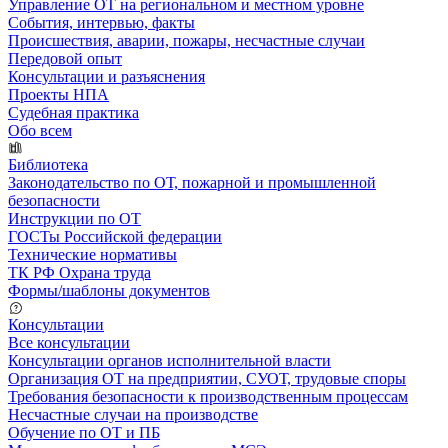
Управление ОТ на региональном и местном уровне
События, интервью, факты
Происшествия, аварии, пожары, несчастные случаи
Передовой опыт
Консультации и разъяснения
Проекты НПА
Судебная практика
Обо всем
Библиотека
Законодательство по ОТ, пожарной и промышленной
безопасности
Инструкции по ОТ
ГОСТы Российской федерации
Технические нормативы
ТК РФ Охрана труда
Формы/шаблоны документов
Консультации
Все консультации
Консультации органов исполнительной власти
Организация ОТ на предприятии, СУОТ, трудовые споры
Требования безопасности к производственным процессам
Несчастные случаи на производстве
Обучение по ОТ и ПБ