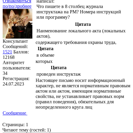
Ознакомиться
написал:
по/по/дробнее
Что пишете в 8 столбец журнала
инструктажа на РМ? Номера инструкций
или программу?
Цитата
Наименование локального акта (локальных
актов),
Консультант
содержащего требования охраны труда,
Сообщений:
Цитата
1521
Баллов:
в объеме
12168
которых
Авторитет
Цитата
пользователя:
34
проведен инструктаж
Регистрация:
Настоящее письмо носит информационный
24.07.2023
характер, не является нормативным правовым
актом или актом, имеющим нормативные
свойства, не устанавливает правовых норм
(правил поведения), обязательных для
неопределенного круга лиц
Сообщение
Страницы:
1
Читают тему (гостей:
1
)