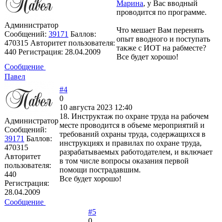
Марина
, у Вас вводный
проводится по программе.
Администратор
Что мешает Вам перенять
Сообщений:
39171
Баллов:
опыт вводного и поступать
470315
Авторитет пользователя:
также с ИОТ на рабместе?
440
Регистрация:
28.04.2009
Все будет хорошо!
Сообщение
Павел
#4
0
10 августа 2023 12:40
18. Инструктаж по охране труда на рабочем
Администратор
месте проводится в объеме мероприятий и
Сообщений:
требований охраны труда, содержащихся в
39171
Баллов:
инструкциях и правилах по охране труда,
470315
разрабатываемых работодателем, и включает
Авторитет
в том числе вопросы оказания первой
пользователя:
помощи пострадавшим.
440
Все будет хорошо!
Регистрация:
28.04.2009
Сообщение
#5
0