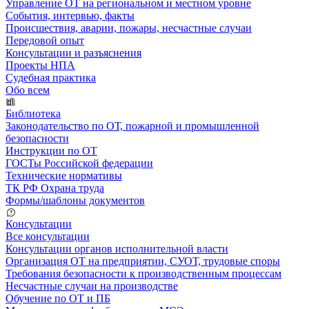
Управление ОТ на региональном и местном уровне
События, интервью, факты
Происшествия, аварии, пожары, несчастные случаи
Передовой опыт
Консультации и разъяснения
Проекты НПА
Судебная практика
Обо всем
Библиотека
Законодательство по ОТ, пожарной и промышленной
безопасности
Инструкции по ОТ
ГОСТы Российской федерации
Технические нормативы
ТК РФ Охрана труда
Формы/шаблоны документов
Консультации
Все консультации
Консультации органов исполнительной власти
Организация ОТ на предприятии, СУОТ, трудовые споры
Требования безопасности к производственным процессам
Несчастные случаи на производстве
Обучение по ОТ и ПБ