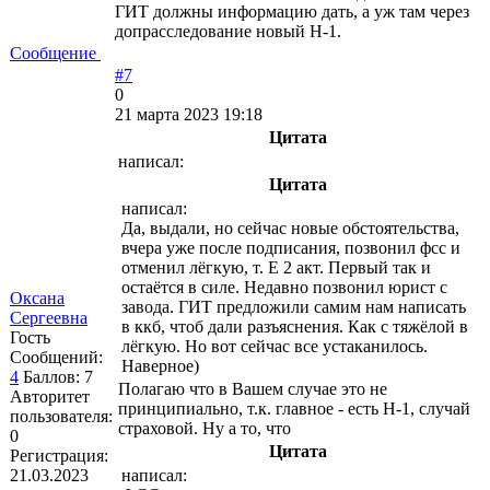
ГИТ должны информацию дать, а уж там через
допрасследование новый Н-1.
Сообщение
#7
0
21 марта 2023 19:18
Цитата
написал:
Цитата
написал:
Да, выдали, но сейчас новые обстоятельства,
вчера уже после подписания, позвонил фсс и
отменил лёгкую, т. Е 2 акт. Первый так и
остаётся в силе. Недавно позвонил юрист с
Оксана
завода. ГИТ предложили самим нам написать
Сергеевна
в ккб, чтоб дали разъяснения. Как с тяжёлой в
Гость
лёгкую. Но вот сейчас все устаканилось.
Сообщений:
Наверное)
4
Баллов:
7
Полагаю что в Вашем случае это не
Авторитет
принципиально, т.к. главное - есть Н-1, случай
пользователя:
страховой. Ну а то, что
0
Цитата
Регистрация:
21.03.2023
написал: