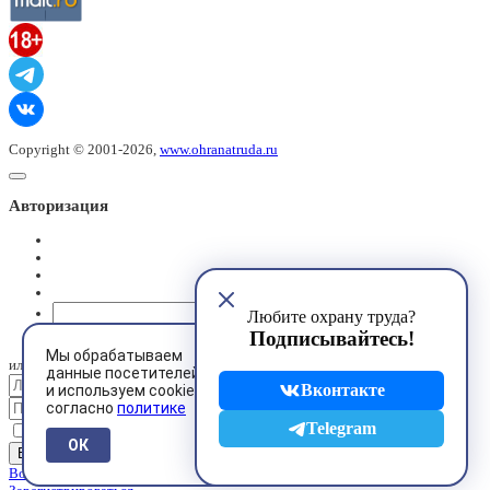
Copyright © 2001-2026,
www.ohranatruda.ru
Авторизация
@mail.ru
Любите охрану труда?
Подписывайтесь!
Мы обрабатываем
или
данные посетителей
Вконтакте
и используем cookies
согласно
политике
Telegram
Запомнить меня
ОК
Восстановить пароль