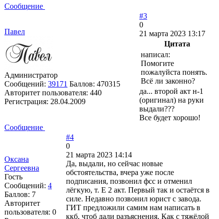
Сообщение
#3
0
Павел
21 марта 2023 13:17
Цитата
написал:
Помогите
пожалуйста понять.
Администратор
Всё ли законно?
Сообщений:
39171
Баллов:
470315
да... второй акт н-1
Авторитет пользователя:
440
(оригинал) на руки
Регистрация:
28.04.2009
выдали???
Все будет хорошо!
Сообщение
#4
0
21 марта 2023 14:14
Оксана
Да, выдали, но сейчас новые
Сергеевна
обстоятельства, вчера уже после
Гость
подписания, позвонил фсс и отменил
Сообщений:
4
лёгкую, т. Е 2 акт. Первый так и остаётся в
Баллов:
7
силе. Недавно позвонил юрист с завода.
Авторитет
ГИТ предложили самим нам написать в
пользователя:
0
ккб, чтоб дали разъяснения. Как с тяжёлой