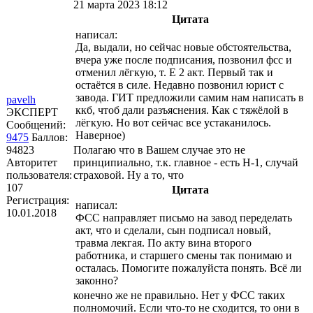
21 марта 2023 18:12
Цитата
написал:
Да, выдали, но сейчас новые обстоятельства,
вчера уже после подписания, позвонил фсс и
отменил лёгкую, т. Е 2 акт. Первый так и
остаётся в силе. Недавно позвонил юрист с
завода. ГИТ предложили самим нам написать в
pavelh
ккб, чтоб дали разъяснения. Как с тяжёлой в
ЭКСПЕРТ
лёгкую. Но вот сейчас все устаканилось.
Сообщений:
Наверное)
9475
Баллов:
94823
Полагаю что в Вашем случае это не
Авторитет
принципиально, т.к. главное - есть Н-1, случай
пользователя:
страховой. Ну а то, что
107
Цитата
Регистрация:
написал:
10.01.2018
ФСС направляет письмо на завод переделать
акт, что и сделали, сын подписал новый,
травма лекгая. По акту вина второго
работника, и старшего смены так понимаю и
осталась. Помогите пожалуйста понять. Всё ли
законно?
конечно же не правильно. Нет у ФСС таких
полномочий. Если что-то не сходится, то они в