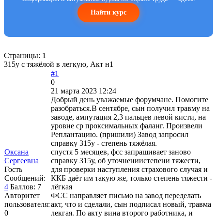
Найти курс
Страницы:
1
315у с тяжёлой в легкую, Акт н1
#1
0
21 марта 2023 12:24
Добрый день уважаемые форумчане. Помогите
разобраться.В сентябре, сын получил травму на
заводе, ампутация 2,3 пальцев левой кисти, на
уровне ср проксимальных фаланг. Произвели
Реплантацию. (пришили) Завод запросил
справку 315у - степень тяжёлая.
Оксана
спустя 5 месяцев, фсс запрашивает заново
Сергеевна
справку 315у, об уточнениистепени тяжести,
Гость
для проверки наступления страхового случая и
Сообщений:
ККБ даёт им такую же, только степень тяжести -
4
Баллов:
7
лёгкая
Авторитет
ФСС направляет письмо на завод переделать
пользователя:
акт, что и сделали, сын подписал новый, травма
0
лекгая. По акту вина второго работника, и