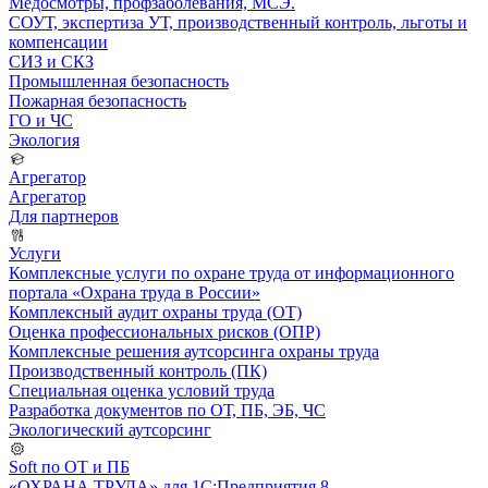
Медосмотры, профзаболевания, МСЭ.
СОУТ, экспертиза УТ, производственный контроль, льготы и
компенсации
СИЗ и СКЗ
Промышленная безопасность
Пожарная безопасность
ГО и ЧС
Экология
Агрегатор
Агрегатор
Для партнеров
Услуги
Комплексные услуги по охране труда от информационного
портала «Охрана труда в России»
Комплексный аудит охраны труда (ОТ)
Оценка профессиональных рисков (ОПР)
Комплексные решения аутсорсинга охраны труда
Производственный контроль (ПК)
Специальная оценка условий труда
Разработка документов по ОТ, ПБ, ЭБ, ЧС
Экологический аутсорсинг
Soft по ОТ и ПБ
«ОХРАНА ТРУДА» для 1С:Предприятия 8