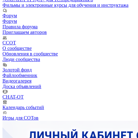
Фильмы и электронные курсы для обучения и инструктажа
Форум
Форум
Правила форума
Приглашаем авторов
ССОТ
О сообществе
Обновления в сообществе
Люди сообщества
Золотой фонд
Файлообменник
Видеогалерея
Доска объявлений
CHAT-OT
Календарь событий
Игры для СОТов