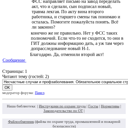
ФСС направляет письмо на завод переделать
акт, что и сделали, сын подписал новый,
травма лекгая. По акту вина второго
работника, и старшего смены так понимаю и
осталась. Помогите пожалуйста понять. Всё
ли законно?
конечно же не правильно. Нет у ФСС таких
полномочий. Если что-то не сходится, то они в
ГИТ должны информацию дать, а уж там через
допрасследование новый Н-1.
Благодарю. Да, отменили второй акт!
Сообщение
Страницы:
1
Читают тему (гостей:
2
)
модератор форума:
Павел
.
Наша библиотека: |
Инструкции по охране труда
|
Госты
|
Нормативы
|
Законодательство по ОТ
|
Файлообменник
(файлы по охране труда, промышленной и пожарной
безопасности)