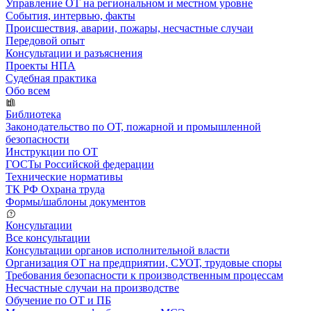
Управление ОТ на региональном и местном уровне
События, интервью, факты
Происшествия, аварии, пожары, несчастные случаи
Передовой опыт
Консультации и разъяснения
Проекты НПА
Судебная практика
Обо всем
Библиотека
Законодательство по ОТ, пожарной и промышленной
безопасности
Инструкции по ОТ
ГОСТы Российской федерации
Технические нормативы
ТК РФ Охрана труда
Формы/шаблоны документов
Консультации
Все консультации
Консультации органов исполнительной власти
Организация ОТ на предприятии, СУОТ, трудовые споры
Требования безопасности к производственным процессам
Несчастные случаи на производстве
Обучение по ОТ и ПБ