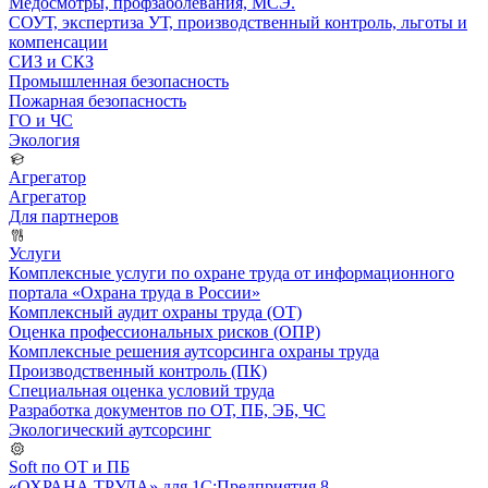
Медосмотры, профзаболевания, МСЭ.
СОУТ, экспертиза УТ, производственный контроль, льготы и
компенсации
СИЗ и СКЗ
Промышленная безопасность
Пожарная безопасность
ГО и ЧС
Экология
Агрегатор
Агрегатор
Для партнеров
Услуги
Комплексные услуги по охране труда от информационного
портала «Охрана труда в России»
Комплексный аудит охраны труда (ОТ)
Оценка профессиональных рисков (ОПР)
Комплексные решения аутсорсинга охраны труда
Производственный контроль (ПК)
Специальная оценка условий труда
Разработка документов по ОТ, ПБ, ЭБ, ЧС
Экологический аутсорсинг
Soft по ОТ и ПБ
«ОХРАНА ТРУДА» для 1С:Предприятия 8