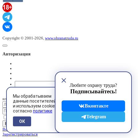
Copyright © 2001-2026,
www.ohranatruda.ru
Авторизация
@mail.ru
Любите охрану труда?
Подписывайтесь!
Мы обрабатываем
или
данные посетителей
Вконтакте
и используем cookies
согласно
политике
Telegram
Запомнить меня
ОК
Восстановить пароль
Зарегистрироваться