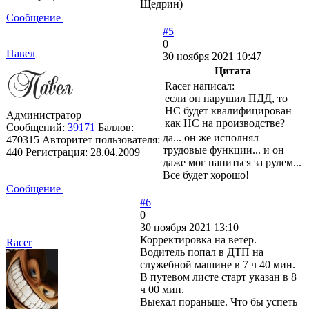
Щедрин)
Сообщение
#5
0
Павел
30 ноября 2021 10:47
Цитата
Racer написал:
если он нарушил ПДД, то
НС будет квалифицирован
Администратор
как НС на производстве?
Сообщений:
39171
Баллов:
да... он же исполнял
470315
Авторитет пользователя:
трудовые функции... и он
440
Регистрация:
28.04.2009
даже мог напиться за рулем...
Все будет хорошо!
Сообщение
#6
0
30 ноября 2021 13:10
Корректировка на ветер.
Racer
Водитель попал в ДТП на
служебной машине в 7 ч 40 мин.
В путевом листе старт указан в 8
ч 00 мин.
Выехал пораньше. Что бы успеть