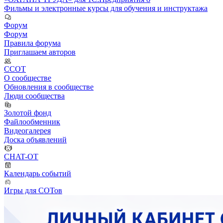
Фильмы и электронные курсы для обучения и инструктажа
Форум
Форум
Правила форума
Приглашаем авторов
ССОТ
О сообществе
Обновления в сообществе
Люди сообщества
Золотой фонд
Файлообменник
Видеогалерея
Доска объявлений
CHAT-OT
Календарь событий
Игры для СОТов