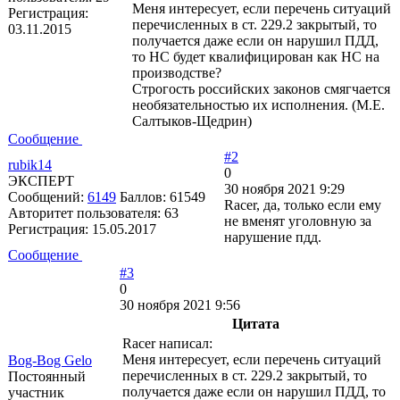
Меня интересует, если перечень ситуаций
Регистрация:
перечисленных в ст. 229.2 закрытый, то
03.11.2015
получается даже если он нарушил ПДД,
то НС будет квалифицирован как НС на
производстве?
Строгость российских законов смягчается
необязательностью их исполнения. (М.Е.
Салтыков-Щедрин)
Сообщение
#2
rubik14
0
ЭКСПЕРТ
30 ноября 2021 9:29
Сообщений:
6149
Баллов:
61549
Racer, да, только если ему
Авторитет пользователя:
63
не вменят уголовную за
Регистрация:
15.05.2017
нарушение пдд.
Сообщение
#3
0
30 ноября 2021 9:56
Цитата
Racer написал:
Меня интересует, если перечень ситуаций
Bog-Bog Gelo
перечисленных в ст. 229.2 закрытый, то
Постоянный
получается даже если он нарушил ПДД, то
участник