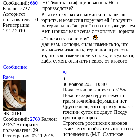
НС будет квалифицирован как НС на
Сообщений:
680
производстве?
Баллов:
2727
Авторитет
В таких случаях я в комиссию включаю
пользователя:
10
юриста, и комиссия поручает ей "получить"
Регистрация:
материалы по "аварии" и из них уже делаем
17.12.2019
Акт. Прикол как всегда с "воплями" юриста
- "я не я и хата не моя"
Дай нам, Господи, силы изменить то, что
мы можем изменить, терпения перенести
то, что мы изменить не в силах, и мудрости,
дабы суметь отличить первое от второго
Сообщение
#4
Racer
0
30 ноября 2021 10:40
Пока готовлю запрос по 315/у.
Пока по характеру и тяжести
травм точнойинформации нет.
Другое дело, что справку никак в
течении суток не дадут. Поеду
ЭКСПЕРТ
трясти докторов.
Сообщений:
2763
Баллов:
Строгость российских законов
27637
Авторитет
смягчается необязательностью их
пользователя:
29
исполнения. (М.Е. Салтыков-
Регистрация:
03.11.2015