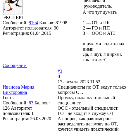
человека и
руководитель.
А что тут думать
ЭКСПЕРТ
Сообщений:
8194
Баллов:
81998
1 --- ОТ и ПБ
Авторитет пользователя:
90
2 --- ГО и ПП
Регистрация:
01.04.2015
3 --- ООС и АТЗ
и руками водить над
ними
Да, я шут, я циркач,
так что же?
Сообщение
#3
0
17 августа 2023 11:52
Иванова Мария
Специалисты по ОТ, ведут только
Викторовна
вопросы ОТ.
Гость
Промку, пожарку отдельный
Сообщений:
63
Баллов:
специалист
126
Авторитет
ООС - отдельный специалист.
пользователя:
1
ГО - не входит в службу ОТ
Регистрация:
26.03.2020
А вопрос, как равномерно
распределить нагрузку по ОТ,
хочется увидеть практический