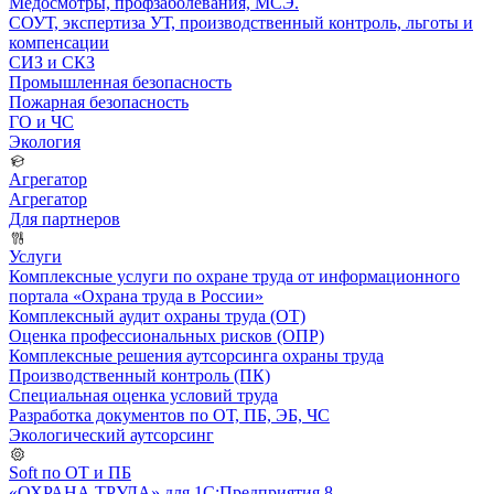
Медосмотры, профзаболевания, МСЭ.
СОУТ, экспертиза УТ, производственный контроль, льготы и
компенсации
СИЗ и СКЗ
Промышленная безопасность
Пожарная безопасность
ГО и ЧС
Экология
Агрегатор
Агрегатор
Для партнеров
Услуги
Комплексные услуги по охране труда от информационного
портала «Охрана труда в России»
Комплексный аудит охраны труда (ОТ)
Оценка профессиональных рисков (ОПР)
Комплексные решения аутсорсинга охраны труда
Производственный контроль (ПК)
Специальная оценка условий труда
Разработка документов по ОТ, ПБ, ЭБ, ЧС
Экологический аутсорсинг
Soft по ОТ и ПБ
«ОХРАНА ТРУДА» для 1С:Предприятия 8