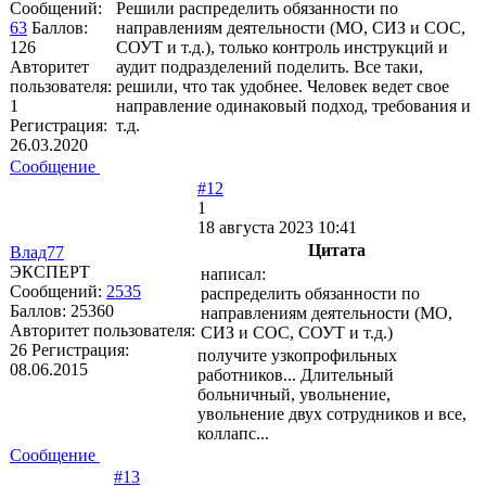
Сообщений:
Решили распределить обязанности по
63
Баллов:
направлениям деятельности (МО, СИЗ и СОС,
126
СОУТ и т.д.), только контроль инструкций и
Авторитет
аудит подразделений поделить. Все таки,
пользователя:
решили, что так удобнее. Человек ведет свое
1
направление одинаковый подход, требования и
Регистрация:
т.д.
26.03.2020
Сообщение
#12
1
18 августа 2023 10:41
Цитата
Влад77
ЭКСПЕРТ
написал:
Сообщений:
2535
распределить обязанности по
Баллов:
25360
направлениям деятельности (МО,
Авторитет пользователя:
СИЗ и СОС, СОУТ и т.д.)
26
Регистрация:
получите узкопрофильных
08.06.2015
работников... Длительный
больничный, увольнение,
увольнение двух сотрудников и все,
коллапс...
Сообщение
#13