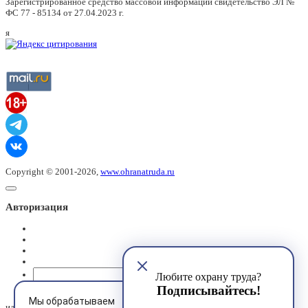
Зарегистрированное средство массовой информации свидетельство ЭЛ №
ФС 77 - 85134 от 27.04.2023 г.
я
Copyright © 2001-2026,
www.ohranatruda.ru
Авторизация
@mail.ru
Любите охрану труда?
Подписывайтесь!
Мы обрабатываем
или