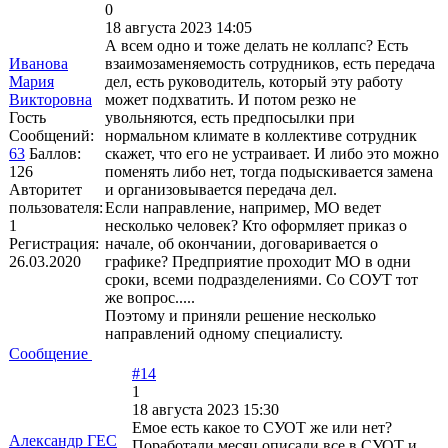
0
18 августа 2023 14:05
А всем одно и тоже делать не коллапс? Есть
Иванова
взаимозаменяемость сотрудников, есть передача
Мария
дел, есть руководитель, который эту работу
Викторовна
может подхватить. И потом резко не
Гость
увольняются, есть предпосылки при
Сообщений:
нормальном климате в коллективе сотрудник
63
Баллов:
скажет, что его не устраивает. И либо это можно
126
поменять либо нет, тогда подыскивается замена
Авторитет
и организовывается передача дел.
пользователя:
Если направление, например, МО ведет
1
несколько человек? Кто оформляет приказ о
Регистрация:
начале, об окончании, договаривается о
26.03.2020
графике? Предприятие проходит МО в одни
сроки, всеми подразделениями. Со СОУТ тот
же вопрос.....
Поэтому и приняли решение несколько
направлений одному специалисту.
Сообщение
#14
1
18 августа 2023 15:30
Емое есть какое то СУОТ же или нет?
Александр ГЕС
Поработали месяц описали все в СУОТ и