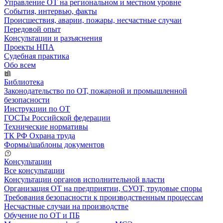
Управление ОТ на региональном и местном уровне
События, интервью, факты
Происшествия, аварии, пожары, несчастные случаи
Передовой опыт
Консультации и разъяснения
Проекты НПА
Судебная практика
Обо всем
Библиотека
Законодательство по ОТ, пожарной и промышленной
безопасности
Инструкции по ОТ
ГОСТы Российской федерации
Технические нормативы
ТК РФ Охрана труда
Формы/шаблоны документов
Консультации
Все консультации
Консультации органов исполнительной власти
Организация ОТ на предприятии, СУОТ, трудовые споры
Требования безопасности к производственным процессам
Несчастные случаи на производстве
Обучение по ОТ и ПБ