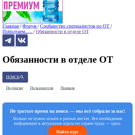
Главная
/
Форум
/
Сообщество специалистов по ОТ
/
Поболтаем......
/
Обязанности в отделе ОТ
Обязанности в отделе ОТ
ПОИСК
Подписки
Пользователи
Правила
Не тратьте время на поиск — мы всё собрали за вас!
Больше не нужно искать в разных местах. Вся необходимая
информация и актуальные курсы по охране труда — здесь.
Найти курс