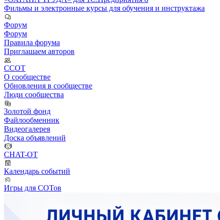
Фильмы и электронные курсы для обучения и инструктажа
Форум
Форум
Правила форума
Приглашаем авторов
ССОТ
О сообществе
Обновления в сообществе
Люди сообщества
Золотой фонд
Файлообменник
Видеогалерея
Доска объявлений
CHAT-OT
Календарь событий
Игры для СОТов