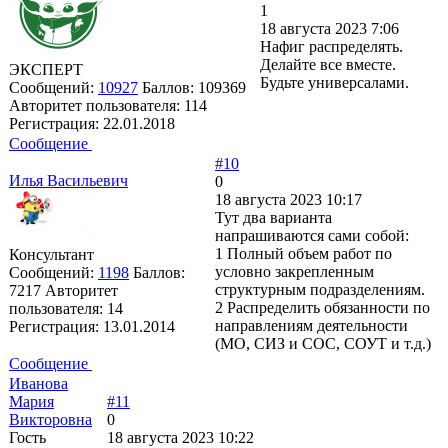
1
18 августа 2023 7:06
Нафиг распределять.
Делайте все вместе.
ЭКСПЕРТ
Будьте универсалами.
Сообщений:
10927
Баллов:
109369
Авторитет пользователя:
114
Регистрация:
22.01.2018
Сообщение
#10
Илья Васильевич
0
18 августа 2023 10:17
Тут два варианта
напрашиваются сами собой:
1 Полный объем работ по
Консультант
условно закрепленным
Сообщений:
1198
Баллов:
структурным подразделениям.
7217
Авторитет
2 Распределить обязанности по
пользователя:
14
направлениям деятельности
Регистрация:
13.01.2014
(МО, СИЗ и СОС, СОУТ и т.д.)
Сообщение
Иванова
Мария
#11
Викторовна
0
Гость
18 августа 2023 10:22