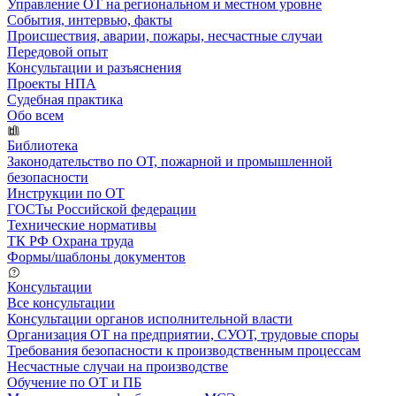
Управление ОТ на региональном и местном уровне
События, интервью, факты
Происшествия, аварии, пожары, несчастные случаи
Передовой опыт
Консультации и разъяснения
Проекты НПА
Судебная практика
Обо всем
Библиотека
Законодательство по ОТ, пожарной и промышленной
безопасности
Инструкции по ОТ
ГОСТы Российской федерации
Технические нормативы
ТК РФ Охрана труда
Формы/шаблоны документов
Консультации
Все консультации
Консультации органов исполнительной власти
Организация ОТ на предприятии, СУОТ, трудовые споры
Требования безопасности к производственным процессам
Несчастные случаи на производстве
Обучение по ОТ и ПБ