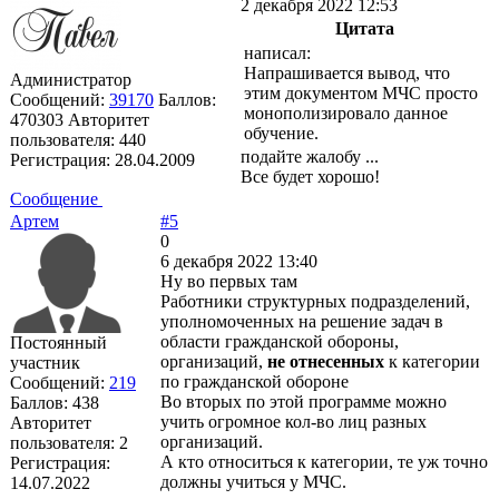
2 декабря 2022 12:53
Цитата
написал:
Напрашивается вывод, что
Администратор
этим документом МЧС просто
Сообщений:
39170
Баллов:
монополизировало данное
470303
Авторитет
обучение.
пользователя:
440
подайте жалобу ...
Регистрация:
28.04.2009
Все будет хорошо!
Сообщение
Артем
#5
0
6 декабря 2022 13:40
Ну во первых там
Работники структурных подразделений,
уполномоченных на решение задач в
области гражданской обороны,
Постоянный
организаций,
не отнесенных
к категории
участник
по гражданской обороне
Сообщений:
219
Во вторых по этой программе можно
Баллов:
438
учить огромное кол-во лиц разных
Авторитет
организаций.
пользователя:
2
А кто относиться к категории, те уж точно
Регистрация:
должны учиться у МЧС.
14.07.2022