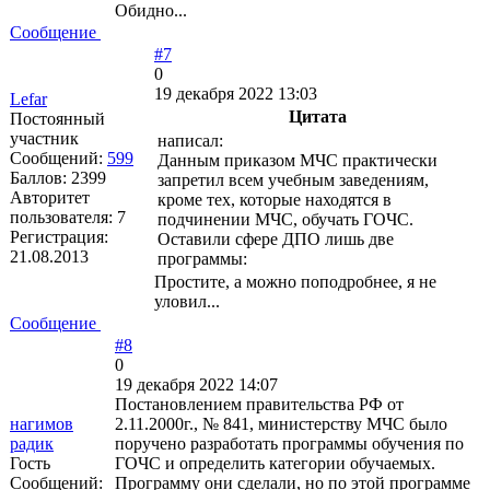
Обидно...
Сообщение
#7
0
19 декабря 2022 13:03
Lefar
Цитата
Постоянный
участник
написал:
Сообщений:
599
Данным приказом МЧС практически
Баллов:
2399
запретил всем учебным заведениям,
Авторитет
кроме тех, которые находятся в
пользователя:
7
подчинении МЧС, обучать ГОЧС.
Регистрация:
Оставили сфере ДПО лишь две
21.08.2013
программы:
Простите, а можно поподробнее, я не
уловил...
Сообщение
#8
0
19 декабря 2022 14:07
Постановлением правительства РФ от
нагимов
2.11.2000г., № 841, министерству МЧС было
радик
поручено разработать программы обучения по
Гость
ГОЧС и определить категории обучаемых.
Сообщений:
Программу они сделали, но по этой программе