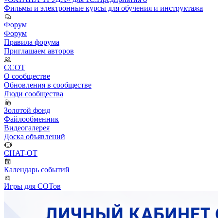
Фильмы и электронные курсы для обучения и инструктажа
Форум
Форум
Правила форума
Приглашаем авторов
ССОТ
О сообществе
Обновления в сообществе
Люди сообщества
Золотой фонд
Файлообменник
Видеогалерея
Доска объявлений
CHAT-OT
Календарь событий
Игры для СОТов