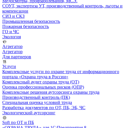
Медосмотры, профзаболевания, МСЭ.
СОУТ, экспертиза УТ, производственный контроль, льготы и
компенсации
СИЗ и СКЗ
Промышленная безопасность
Пожарная безопасность
ГО и ЧС
Экология
Агрегатор
Агрегатор
Для партнеров
Услуги
Комплексные услуги по охране труда от информационного
портала «Охрана труда в России»
Комплексный аудит охраны труда (ОТ)
Оценка профессиональных рисков (ОПР)
Комплексные решения аутсорсинга охраны труда
Производственный контроль (ПК)
Специальная оценка условий труда
Разработка документов по ОТ, ПБ, ЭБ, ЧС
Экологический аутсорсинг
Soft по ОТ и ПБ
«ОХРАНА ТРУДА» для 1С:Предприятия 8