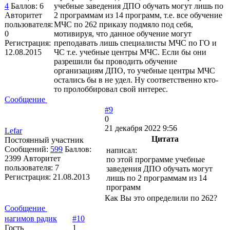
4
Баллов:
6
учебные заведения ДПО обучать могут лишь по
Авторитет
2 программам из 14 программ, т.е. все обучение
пользователя:
МЧС по 262 приказу подмяло под себя,
0
мотивируя, что данное обучение могут
Регистрация:
преподавать лишь специалисты МЧС по ГО и
12.08.2015
ЧС т.е. учебные центры МЧС. Если бы они
разрешили бы проводить обучение
организациям ДПО, то учебные центры МЧС
остались бы в не удел. Ну соответственно кто-
то пролоббировал свой интерес.
Сообщение
#9
0
21 декабря 2022 9:56
Lefar
Цитата
Постоянный участник
Сообщений:
599
Баллов:
написал:
2399
Авторитет
по этой программе учебные
пользователя:
7
заведения ДПО обучать могут
Регистрация:
21.08.2013
лишь по 2 программам из 14
программ
Как Вы это определили по 262?
Сообщение
нагимов радик
#10
Гость
1