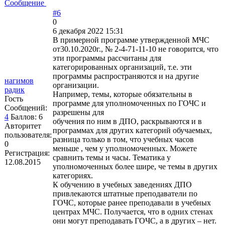
Сообщение
#6
0
6 декабря 2022 15:31
В примерной программе утвержденной МЧС
от30.10.2020г., № 2-4-71-11-10 не говорится, что
эти программы рассчитаны для
категорированных организаций, т.е. эти
программы распространяются и на другие
нагимов
организации.
радик
Например, темы, которые обязательны в
Гость
программе для уполномоченных по ГОЧС и
Сообщений:
разрешены для
4
Баллов:
6
обучения по ним в ДПО, раскрываются и в
Авторитет
программах для других категорий обучаемых,
пользователя:
разница только в том, что учебных часов
0
меньше , чем у уполномоченных. Можете
Регистрация:
сравнить темы и часы. Тематика у
12.08.2015
уполномоченных более шире, че темы в других
категориях.
К обучению в учебных заведениях ДПО
привлекаются штатные преподаватели по
ГОЧС, которые ранее преподавали в учебных
центрах МЧС. Получается, что в одних стенах
они могут преподавать ГОЧС, а в других – нет.