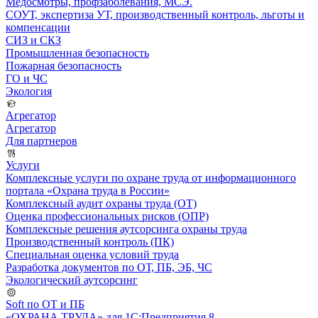
Медосмотры, профзаболевания, МСЭ.
СОУТ, экспертиза УТ, производственный контроль, льготы и
компенсации
СИЗ и СКЗ
Промышленная безопасность
Пожарная безопасность
ГО и ЧС
Экология
Агрегатор
Агрегатор
Для партнеров
Услуги
Комплексные услуги по охране труда от информационного
портала «Охрана труда в России»
Комплексный аудит охраны труда (ОТ)
Оценка профессиональных рисков (ОПР)
Комплексные решения аутсорсинга охраны труда
Производственный контроль (ПК)
Специальная оценка условий труда
Разработка документов по ОТ, ПБ, ЭБ, ЧС
Экологический аутсорсинг
Soft по ОТ и ПБ
«ОХРАНА ТРУДА» для 1С:Предприятия 8