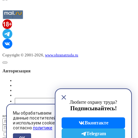
Copyright © 2001-2026,
www.ohranatruda.ru
Авторизация
@mail.ru
Любите охрану труда?
Подписывайтесь!
Мы обрабатываем
или
данные посетителей
Вконтакте
и используем cookies
согласно
политике
Telegram
Запомнить меня