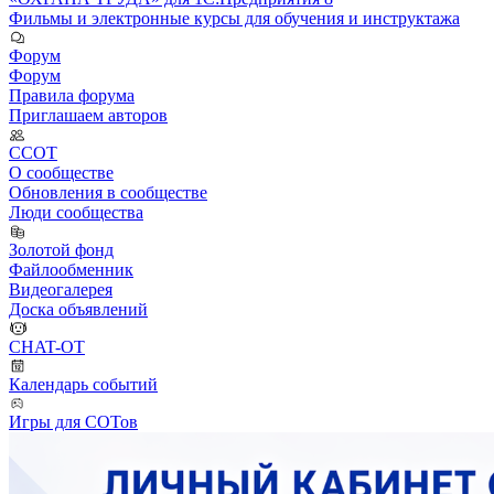
Фильмы и электронные курсы для обучения и инструктажа
Форум
Форум
Правила форума
Приглашаем авторов
ССОТ
О сообществе
Обновления в сообществе
Люди сообщества
Золотой фонд
Файлообменник
Видеогалерея
Доска объявлений
CHAT-OT
Календарь событий
Игры для СОТов