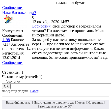
наждачная бумага.
Сообщение
Илья Васильевич
#3
0
12 октября 2020 14:57
Борисович
, свой договор с водоканалом
читали? По идее там все прописано. Мало
Консультант
информации даете.
Сообщений:
За выгреб у нас негативку водоканал не
1198
Баллов:
берет. А про не жилое ваше ничего сказать
7217
Авторитет
не получится не имея информации. Каков
пользователя:
14
объем водоотведения, есть ли контрольные
Регистрация:
колодцы, балансовая принадлежность? и т.д.
13.01.2014
Сообщение
Страницы:
1
Читают тему (гостей:
1
)
модератор форума:
Павел
.
Наша библиотека: |
Инструкции по охране труда
|
Госты
|
Нормативы
|
Законодательство по ОТ
|