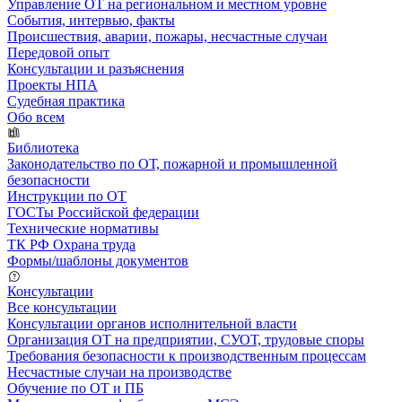
Управление ОТ на региональном и местном уровне
События, интервью, факты
Происшествия, аварии, пожары, несчастные случаи
Передовой опыт
Консультации и разъяснения
Проекты НПА
Судебная практика
Обо всем
Библиотека
Законодательство по ОТ, пожарной и промышленной
безопасности
Инструкции по ОТ
ГОСТы Российской федерации
Технические нормативы
ТК РФ Охрана труда
Формы/шаблоны документов
Консультации
Все консультации
Консультации органов исполнительной власти
Организация ОТ на предприятии, СУОТ, трудовые споры
Требования безопасности к производственным процессам
Несчастные случаи на производстве
Обучение по ОТ и ПБ