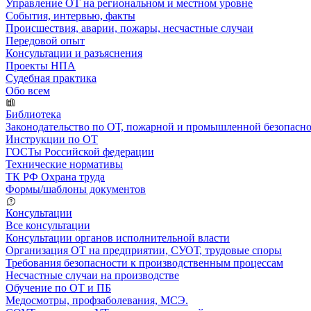
Управление ОТ на региональном и местном уровне
События, интервью, факты
Происшествия, аварии, пожары, несчастные случаи
Передовой опыт
Консультации и разъяснения
Проекты НПА
Судебная практика
Обо всем
Библиотека
Законодательство по ОТ, пожарной и промышленной безопасн
Инструкции по ОТ
ГОСТы Российской федерации
Технические нормативы
ТК РФ Охрана труда
Формы/шаблоны документов
Консультации
Все консультации
Консультации органов исполнительной власти
Организация ОТ на предприятии, СУОТ, трудовые споры
Требования безопасности к производственным процессам
Несчастные случаи на производстве
Обучение по ОТ и ПБ
Медосмотры, профзаболевания, МСЭ.