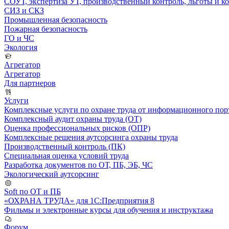
СОУТ, экспертиза УТ, производственный контроль, льготы и 
СИЗ и СКЗ
Промышленная безопасность
Пожарная безопасность
ГО и ЧС
Экология
Агрегатор
Агрегатор
Для партнеров
Услуги
Комплексные услуги по охране труда от информационного порт
Комплексный аудит охраны труда (ОТ)
Оценка профессиональных рисков (ОПР)
Комплексные решения аутсорсинга охраны труда
Производственный контроль (ПК)
Специальная оценка условий труда
Разработка документов по ОТ, ПБ, ЭБ, ЧС
Экологический аутсорсинг
Soft по ОТ и ПБ
«ОХРАНА ТРУДА» для 1С:Предприятия 8
Фильмы и электронные курсы для обучения и инструктажа
Форум