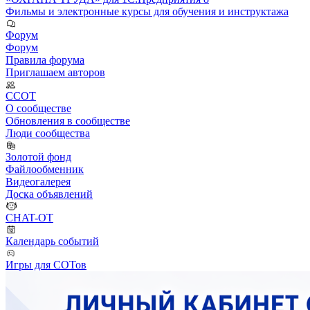
Фильмы и электронные курсы для обучения и инструктажа
Форум
Форум
Правила форума
Приглашаем авторов
ССОТ
О сообществе
Обновления в сообществе
Люди сообщества
Золотой фонд
Файлообменник
Видеогалерея
Доска объявлений
CHAT-OT
Календарь событий
Игры для СОТов