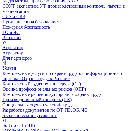
Медосмотры, профзаболевания, МСЭ.
СОУТ, экспертиза УТ, производственный контроль, льготы и
компенсации
СИЗ и СКЗ
Промышленная безопасность
Пожарная безопасность
ГО и ЧС
Экология
Агрегатор
Агрегатор
Для партнеров
Услуги
Комплексные услуги по охране труда от информационного
портала «Охрана труда в России»
Комплексный аудит охраны труда (ОТ)
Оценка профессиональных рисков (ОПР)
Комплексные решения аутсорсинга охраны труда
Производственный контроль (ПК)
Специальная оценка условий труда
Разработка документов по ОТ, ПБ, ЭБ, ЧС
Экологический аутсорсинг
Soft по ОТ и ПБ
«ОХРАНА ТРУДА» для 1С:Предприятия 8