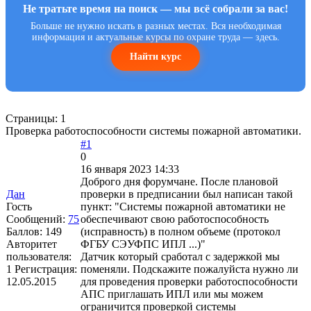
Не тратьте время на поиск — мы всё собрали за вас!
Больше не нужно искать в разных местах. Вся необходимая
информация и актуальные курсы по охране труда — здесь.
Найти курс
Страницы:
1
Проверка работоспособности системы пожарной автоматики.
#1
0
16 января 2023 14:33
Доброго дня форумчане. После плановой
Дан
проверки в предписании был написан такой
Гость
пункт: "Системы пожарной автоматики не
Сообщений:
75
обеспечивают свою работоспособность
Баллов:
149
(исправность) в полном объеме (протокол
Авторитет
ФГБУ СЭУФПС ИПЛ ...)"
пользователя:
Датчик который сработал с задержкой мы
1
Регистрация:
поменяли. Подскажите пожалуйста нужно ли
12.05.2015
для проведения проверки работоспособности
АПС приглашать ИПЛ или мы можем
ограничится проверкой системы