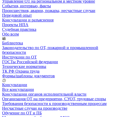
Управление ОТ на региональном и местном уровне
События, интервью, факты
Происшествия, аварии, пожары, несчастные случаи
Передовой опыт
Консультации и разъяснения
Проекты НПА
Судебная практика
Обо всем
Библиотека
Законодательство по ОТ, пожарной и промышленной
безопасности
Инструкции по ОТ
ГОСТы Российской федерации
Технические нормативы
ТК РФ Охрана труда
Формы/шаблоны документов
Консультации
Все консультации
Консультации органов исполнительной власти
Организация ОТ на предприятии, СУОТ, трудовые споры
Требования безопасности к производственным процессам
Несчастные случаи на производстве
Обучение по ОТ и ПБ