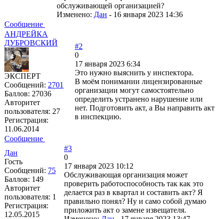
обслуживающей организацией?
Изменено:
Дан
-
16 января 2023 14:36
Сообщение
АНДРЕЙКА
ДУБРОВСКИЙ
#2
0
17 января 2023 6:34
Это нужно выяснить у инспектора.
ЭКСПЕРТ
В моём понимании лицензированные
Сообщений:
2701
организации могут самостоятельно
Баллов:
27036
определить устранено нарушение или
Авторитет
нет. Подготовить акт, а Вы направить акт
пользователя:
27
в инспекцию.
Регистрация:
11.06.2014
Сообщение
#3
Дан
0
Гость
17 января 2023 10:12
Сообщений:
75
Обслуживающая организация может
Баллов:
149
проверить работоспособность так как это
Авторитет
делается раз в квартал и составить акт? Я
пользователя:
1
правильно понял? Ну и само собой думаю
Регистрация:
приложить акт о замене извещателя.
12.05.2015
Изменено:
Дан
-
17 января 2023 13:47