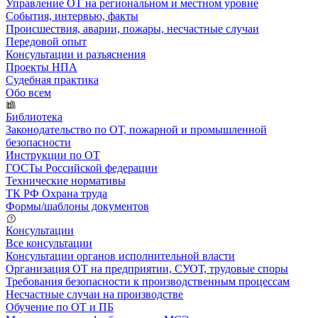
Управление ОТ на региональном и местном уровне
События, интервью, факты
Происшествия, аварии, пожары, несчастные случаи
Передовой опыт
Консультации и разъяснения
Проекты НПА
Судебная практика
Обо всем
Библиотека
Законодательство по ОТ, пожарной и промышленной
безопасности
Инструкции по ОТ
ГОСТы Российской федерации
Технические нормативы
ТК РФ Охрана труда
Формы/шаблоны документов
Консультации
Все консультации
Консультации органов исполнительной власти
Организация ОТ на предприятии, СУОТ, трудовые споры
Требования безопасности к производственным процессам
Несчастные случаи на производстве
Обучение по ОТ и ПБ