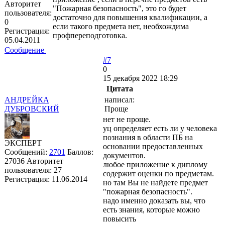
Авторитет
"Пожарная безопасность", это го будет
пользователя:
достаточно для повышения квалификации, а
0
если такого предмета нет, необхождима
Регистрация:
профпереподготовка.
05.04.2011
Сообщение
#7
0
15 декабря 2022 18:29
Цитата
АНДРЕЙКА
написал:
ДУБРОВСКИЙ
Проще
нет не проще.
уц определяет есть ли у человека
познания в области ПБ на
ЭКСПЕРТ
основании предоставленных
Сообщений:
2701
Баллов:
документов.
27036
Авторитет
любое приложение к диплому
пользователя:
27
содержит оценки по предметам.
Регистрация:
11.06.2014
но там Вы не найдете предмет
"пожарная безопасность".
надо именно доказать вы, что
есть знания, которые можно
повысить