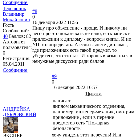
Сообщение
Терешонок
#8
Владимир
0
Михайлович
16 декабря 2022 11:56
Гость
Пишу про объяснение - проще. И никому ни
Сообщений:
чего про это доказывать не надо, есть запись в
40
Баллов:
82
приложении к диплому - вопросы сняты. И не
Авторитет
УЦ это определять. А если глянете дипломы,
пользователя:
где приложениях есть такой предмет, то
0
убедитесь, что это так. И хорошь ввязываться в
Регистрация:
ненужные дискуссии ради баллов.
05.04.2011
Сообщение
#9
0
16 декабря 2022 16:57
Цитата
написал:
диплом механического отделения,
АНДРЕЙКА
например, инженер-механик, смотрим
ДУБРОВСКИЙ
приложение , если в перечне
предметов есть "Пожарная
безопасность"
хочу увидеть этот перечень! Или
ЭКСПЕРТ