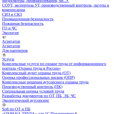
Медосмотры, профзаболевания, МСЭ.
СОУТ, экспертиза УТ, производственный контроль, льготы и
компенсации
СИЗ и СКЗ
Промышленная безопасность
Пожарная безопасность
ГО и ЧС
Экология
Агрегатор
Агрегатор
Для партнеров
Услуги
Комплексные услуги по охране труда от информационного
портала «Охрана труда в России»
Комплексный аудит охраны труда (ОТ)
Оценка профессиональных рисков (ОПР)
Комплексные решения аутсорсинга охраны труда
Производственный контроль (ПК)
Специальная оценка условий труда
Разработка документов по ОТ, ПБ, ЭБ, ЧС
Экологический аутсорсинг
Soft по ОТ и ПБ
«ОХРАНА ТРУДА» для 1С:Предприятия 8