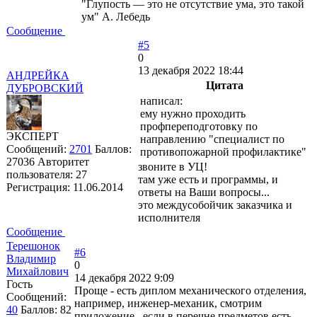
"Глупость — это не отсутствие ума, это такой
ум" А. Лебедь
Сообщение
#5
0
13 декабря 2022 18:44
АНДРЕЙКА
Цитата
ДУБРОВСКИЙ
написал:
ему нужно проходить
профпереподготовку по
ЭКСПЕРТ
направлению "специалист по
Сообщений:
2701
Баллов:
противопожарной профилактике"
27036
Авторитет
звоните в УЦ!
пользователя:
27
там уже есть и программы, и
Регистрация:
11.06.2014
ответы на Ваши вопросы...
это междусобойчик заказчика и
исполнителя
Сообщение
Терешонок
#6
Владимир
0
Михайлович
14 декабря 2022 9:09
Гость
Проще - есть диплом механического отделения,
Сообщений:
например, инженер-механик, смотрим
40
Баллов:
82
приложение , если в перечне предметов есть