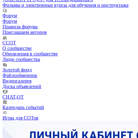
Фильмы и электронные курсы для обучения и инструктажа
Форум
Форум
Правила форума
Приглашаем авторов
ССОТ
О сообществе
Обновления в сообществе
Люди сообщества
Золотой фонд
Файлообменник
Видеогалерея
Доска объявлений
CHAT-OT
Календарь событий
Игры для СОТов