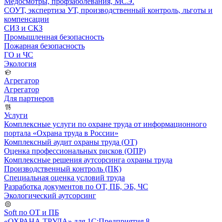
Медосмотры, профзаболевания, МСЭ.
СОУТ, экспертиза УТ, производственный контроль, льготы и
компенсации
СИЗ и СКЗ
Промышленная безопасность
Пожарная безопасность
ГО и ЧС
Экология
Агрегатор
Агрегатор
Для партнеров
Услуги
Комплексные услуги по охране труда от информационного
портала «Охрана труда в России»
Комплексный аудит охраны труда (ОТ)
Оценка профессиональных рисков (ОПР)
Комплексные решения аутсорсинга охраны труда
Производственный контроль (ПК)
Специальная оценка условий труда
Разработка документов по ОТ, ПБ, ЭБ, ЧС
Экологический аутсорсинг
Soft по ОТ и ПБ
«ОХРАНА ТРУДА» для 1С:Предприятия 8