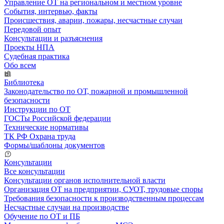
Управление ОТ на региональном и местном уровне
События, интервью, факты
Происшествия, аварии, пожары, несчастные случаи
Передовой опыт
Консультации и разъяснения
Проекты НПА
Судебная практика
Обо всем
Библиотека
Законодательство по ОТ, пожарной и промышленной
безопасности
Инструкции по ОТ
ГОСТы Российской федерации
Технические нормативы
ТК РФ Охрана труда
Формы/шаблоны документов
Консультации
Все консультации
Консультации органов исполнительной власти
Организация ОТ на предприятии, СУОТ, трудовые споры
Требования безопасности к производственным процессам
Несчастные случаи на производстве
Обучение по ОТ и ПБ