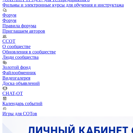
Фильмы и электронные курсы для обучения и инструктажа
Форум
Форум
Правила форума
Приглашаем авторов
ССОТ
О сообществе
Обновления в сообществе
Люди сообщества
Золотой фонд
Файлообменник
Видеогалерея
Доска объявлений
CHAT-OT
Календарь событий
Игры для СОТов