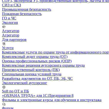
СОУТ, экспертиза УТ, производственный контроль, льготы и 
СИЗ и СКЗ
Промышленная безопасность
Пожарная безопасность
ГО и ЧС
Экология
Агрегатор
Агрегатор
Для партнеров
Услуги
Комплексные услуги по охране труда от информационного порт
Комплексный аудит охраны труда (ОТ)
Оценка профессиональных рисков (ОПР)
Комплексные решения аутсорсинга охраны труда
Производственный контроль (ПК)
Специальная оценка условий труда
Разработка документов по ОТ, ПБ, ЭБ, ЧС
Экологический аутсорсинг
Soft по ОТ и ПБ
«ОХРАНА ТРУДА» для 1С:Предприятия 8
Фильмы и электронные курсы для обучения и инструктажа
Форум