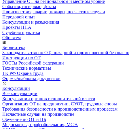
Управление ОТ на региональном и местном уровне
События, интервью, факты
Происшествия, аварии, пожары, несчастные случаи
Передовой опыт
Консультации и разъяснения
Проекты НПА
Судебная практика
Обо всем
Библиотека
Законодательство по ОТ, пожарной и промышленной безопасн
Инструкции по ОТ
ГОСТы Российской федерации
Технические нормативы
ТК РФ Охрана труда
Формы/шаблоны документов
Консультации
Все консультации
Консультации органов исполнительной власти
Организация ОТ на предприятии, СУОТ, трудовые споры
Требования безопасности к производственным процессам
Несчастные случаи на производстве
Обучение по ОТ и ПБ
Медосмотры, профзаболевания, МСЭ.