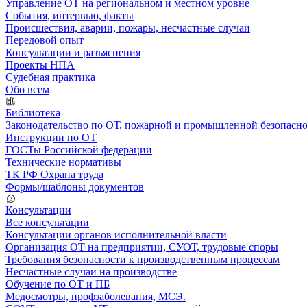
Управление ОТ на региональном и местном уровне
События, интервью, факты
Происшествия, аварии, пожары, несчастные случаи
Передовой опыт
Консультации и разъяснения
Проекты НПА
Судебная практика
Обо всем
Библиотека
Законодательство по ОТ, пожарной и промышленной безопасн
Инструкции по ОТ
ГОСТы Российской федерации
Технические нормативы
ТК РФ Охрана труда
Формы/шаблоны документов
Консультации
Все консультации
Консультации органов исполнительной власти
Организация ОТ на предприятии, СУОТ, трудовые споры
Требования безопасности к производственным процессам
Несчастные случаи на производстве
Обучение по ОТ и ПБ
Медосмотры, профзаболевания, МСЭ.