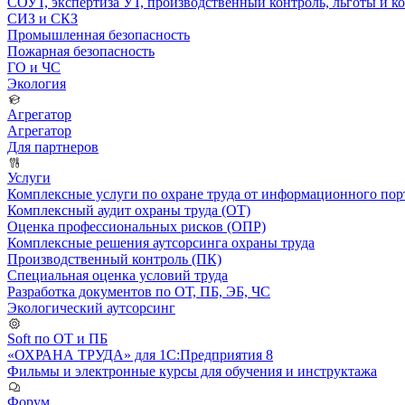
СОУТ, экспертиза УТ, производственный контроль, льготы и 
СИЗ и СКЗ
Промышленная безопасность
Пожарная безопасность
ГО и ЧС
Экология
Агрегатор
Агрегатор
Для партнеров
Услуги
Комплексные услуги по охране труда от информационного порт
Комплексный аудит охраны труда (ОТ)
Оценка профессиональных рисков (ОПР)
Комплексные решения аутсорсинга охраны труда
Производственный контроль (ПК)
Специальная оценка условий труда
Разработка документов по ОТ, ПБ, ЭБ, ЧС
Экологический аутсорсинг
Soft по ОТ и ПБ
«ОХРАНА ТРУДА» для 1С:Предприятия 8
Фильмы и электронные курсы для обучения и инструктажа
Форум