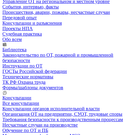
Управление ОТ на региональном и местном уровне
События, интервью, факты
Происшествия, аварии, пожары, несчастные случаи
Передовой опыт
Консультации и разъяснения
Проекты НПА
Судебная практика
Обо всем
Библиотека
Законодательство по ОТ, пожарной и промышленной
безопасности
Инструкции по ОТ
ГОСТы Российской федерации
Технические нормативы
ТК РФ Охрана труда
Формы/шаблоны документов
Консультации
Все консультации
Консультации органов исполнительной власти
Организация ОТ на предприятии, СУОТ, трудовые споры
Требования безопасности к производственным процессам
Несчастные случаи на производстве
Обучение по ОТ и ПБ