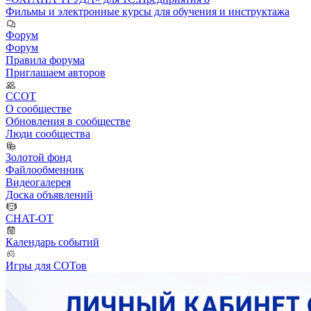
Фильмы и электронные курсы для обучения и инструктажа
Форум
Форум
Правила форума
Приглашаем авторов
ССОТ
О сообществе
Обновления в сообществе
Люди сообщества
Золотой фонд
Файлообменник
Видеогалерея
Доска объявлений
CHAT-OT
Календарь событий
Игры для СОТов