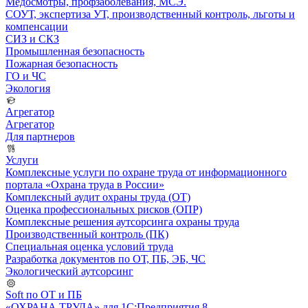
Медосмотры, профзаболевания, МСЭ.
СОУТ, экспертиза УТ, производственный контроль, льготы и
компенсации
СИЗ и СКЗ
Промышленная безопасность
Пожарная безопасность
ГО и ЧС
Экология
Агрегатор
Агрегатор
Для партнеров
Услуги
Комплексные услуги по охране труда от информационного
портала «Охрана труда в России»
Комплексный аудит охраны труда (ОТ)
Оценка профессиональных рисков (ОПР)
Комплексные решения аутсорсинга охраны труда
Производственный контроль (ПК)
Специальная оценка условий труда
Разработка документов по ОТ, ПБ, ЭБ, ЧС
Экологический аутсорсинг
Soft по ОТ и ПБ
«ОХРАНА ТРУДА» для 1С:Предприятия 8