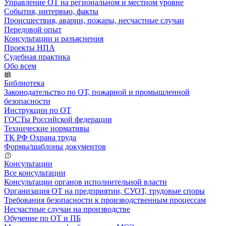
Управление ОТ на региональном и местном уровне
События, интервью, факты
Происшествия, аварии, пожары, несчастные случаи
Передовой опыт
Консультации и разъяснения
Проекты НПА
Судебная практика
Обо всем
Библиотека
Законодательство по ОТ, пожарной и промышленной
безопасности
Инструкции по ОТ
ГОСТы Российской федерации
Технические нормативы
ТК РФ Охрана труда
Формы/шаблоны документов
Консультации
Все консультации
Консультации органов исполнительной власти
Организация ОТ на предприятии, СУОТ, трудовые споры
Требования безопасности к производственным процессам
Несчастные случаи на производстве
Обучение по ОТ и ПБ