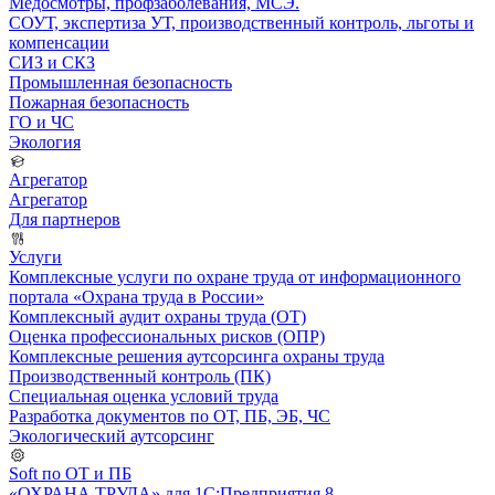
Медосмотры, профзаболевания, МСЭ.
СОУТ, экспертиза УТ, производственный контроль, льготы и
компенсации
СИЗ и СКЗ
Промышленная безопасность
Пожарная безопасность
ГО и ЧС
Экология
Агрегатор
Агрегатор
Для партнеров
Услуги
Комплексные услуги по охране труда от информационного
портала «Охрана труда в России»
Комплексный аудит охраны труда (ОТ)
Оценка профессиональных рисков (ОПР)
Комплексные решения аутсорсинга охраны труда
Производственный контроль (ПК)
Специальная оценка условий труда
Разработка документов по ОТ, ПБ, ЭБ, ЧС
Экологический аутсорсинг
Soft по ОТ и ПБ
«ОХРАНА ТРУДА» для 1С:Предприятия 8