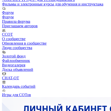
Фильмы и электронные курсы для обучения и инструктажа
Форум
Форум
Правила форума
Приглашаем авторов
ССОТ
О сообществе
Обновления в сообществе
Люди сообщества
Золотой фонд
Файлообменник
Видеогалерея
Доска объявлений
CHAT-OT
Календарь событий
Игры для СОТов