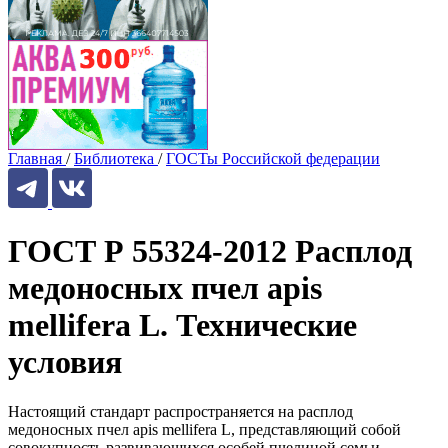
Главная
/
Библиотека
/
ГОСТы Российской федерации
ГОСТ Р 55324-2012 Расплод
медоносных пчел apis
mellifera L. Технические
условия
Настоящий стандарт распространяется на расплод
медоносных пчел apis mellifera L, представляющий собой
совокупность развивающихся особей пчелиной семьи