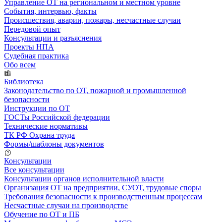
Управление ОТ на региональном и местном уровне
События, интервью, факты
Происшествия, аварии, пожары, несчастные случаи
Передовой опыт
Консультации и разъяснения
Проекты НПА
Судебная практика
Обо всем
Библиотека
Законодательство по ОТ, пожарной и промышленной
безопасности
Инструкции по ОТ
ГОСТы Российской федерации
Технические нормативы
ТК РФ Охрана труда
Формы/шаблоны документов
Консультации
Все консультации
Консультации органов исполнительной власти
Организация ОТ на предприятии, СУОТ, трудовые споры
Требования безопасности к производственным процессам
Несчастные случаи на производстве
Обучение по ОТ и ПБ