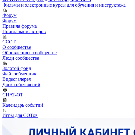
Фильмы и электронные курсы для обучения и инструктажа
Форум
Форум
Правила форума
Приглашаем авторов
ССОТ
О сообществе
Обновления в сообществе
Люди сообщества
Золотой фонд
Файлообменник
Видеогалерея
Доска объявлений
CHAT-OT
Календарь событий
Игры для СОТов