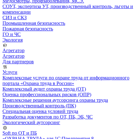
Медосмотры, профзаболевания, МСЭ.
СОУТ, экспертиза УТ, производственный контроль, льготы и
компенсации
СИЗ и СКЗ
Промышленная безопасность
Пожарная безопасность
ГО и ЧС
Экология
Агрегатор
Агрегатор
Для партнеров
Услуги
Комплексные услуги по охране труда от информационного
портала «Охрана труда в России»
Комплексный аудит охраны труда (ОТ)
Оценка профессиональных рисков (ОПР)
Комплексные решения аутсорсинга охраны труда
Производственный контроль (ПК)
Специальная оценка условий труда
Разработка документов по ОТ, ПБ, ЭБ, ЧС
Экологический аутсорсинг
Soft по ОТ и ПБ
«ОХРАНА ТРУДА» для 1С:Предприятия 8