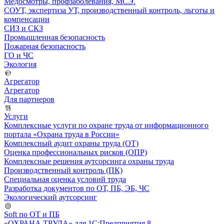
Медосмотры, профзаболевания, МСЭ.
СОУТ, экспертиза УТ, производственный контроль, льготы и
компенсации
СИЗ и СКЗ
Промышленная безопасность
Пожарная безопасность
ГО и ЧС
Экология
Агрегатор
Агрегатор
Для партнеров
Услуги
Комплексные услуги по охране труда от информационного
портала «Охрана труда в России»
Комплексный аудит охраны труда (ОТ)
Оценка профессиональных рисков (ОПР)
Комплексные решения аутсорсинга охраны труда
Производственный контроль (ПК)
Специальная оценка условий труда
Разработка документов по ОТ, ПБ, ЭБ, ЧС
Экологический аутсорсинг
Soft по ОТ и ПБ
«ОХРАНА ТРУДА» для 1С:Предприятия 8