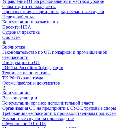
Управление ОТ на региональном и местном уровне
События, интервью, факты
Происшествия, аварии, пожары, несчастные случаи
Передовой опыт
Консультации и разъяснения
Проекты НПА
Судебная практика
Обо всем
Библиотека
Законодательство по ОТ, пожарной и промышленной
безопасности
Инструкции по ОТ
ГОСТы Российской федерации
Технические нормативы
ТК РФ Охрана труда
Формы/шаблоны документов
Консультации
Все консультации
Консультации органов исполнительной власти
Организация ОТ на предприятии, СУОТ, трудовые споры
Требования безопасности к производственным процессам
Несчастные случаи на производстве
Обучение по ОТ и ПБ