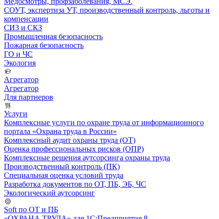
Медосмотры, профзаболевания, МСЭ.
СОУТ, экспертиза УТ, производственный контроль, льготы и
компенсации
СИЗ и СКЗ
Промышленная безопасность
Пожарная безопасность
ГО и ЧС
Экология
Агрегатор
Агрегатор
Для партнеров
Услуги
Комплексные услуги по охране труда от информационного
портала «Охрана труда в России»
Комплексный аудит охраны труда (ОТ)
Оценка профессиональных рисков (ОПР)
Комплексные решения аутсорсинга охраны труда
Производственный контроль (ПК)
Специальная оценка условий труда
Разработка документов по ОТ, ПБ, ЭБ, ЧС
Экологический аутсорсинг
Soft по ОТ и ПБ
«ОХРАНА ТРУДА» для 1С:Предприятия 8