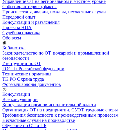
Управление ОТ на региональном и местном уровне
События, интервью, факты
Происшествия, аварии, пожары, несчастные случаи
Передовой опыт
Консультации и разъяснения
Проекты НПА
Судебная практика
Обо всем
Библиотека
Законодательство по ОТ, пожарной и промышленной
безопасности
Инструкции по ОТ
ГОСТы Российской федерации
Технические нормативы
ТК РФ Охрана труда
Формы/шаблоны документов
Консультации
Все консультации
Консультации органов исполнительной власти
Организация ОТ на предприятии, СУОТ, трудовые споры
Требования безопасности к производственным процессам
Несчастные случаи на производстве
Обучение по ОТ и ПБ