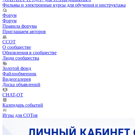
Фильмы и электронные курсы для обучения и инструктажа
Форум
Форум
Правила форума
Приглашаем авторов
ССОТ
О сообществе
Обновления в сообществе
Люди сообщества
Золотой фонд
Файлообменник
Видеогалерея
Доска объявлений
CHAT-OT
Календарь событий
Игры для СОТов