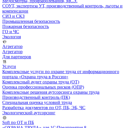
Медосмотры, профзаболевания, МСЭ.
СОУТ, экспертиза УТ, производственный контроль, льготы и
компенсации
СИЗ и СКЗ
Промышленная безопасность
Пожарная безопасность
ГО и ЧС
Экология
Агрегатор
Агрегатор
Для партнеров
Услуги
Комплексные услуги по охране труда от информационного
портала «Охрана труда в России»
Комплексный аудит охраны труда (ОТ)
Оценка профессиональных рисков (ОПР)
Комплексные решения аутсорсинга охраны труда
Производственный контроль (ПК)
Специальная оценка условий труда
Разработка документов по ОТ, ПБ, ЭБ, ЧС
Экологический аутсорсинг
Soft по ОТ и ПБ
«ОХРАНА ТРУДА» для 1С:Предприятия 8