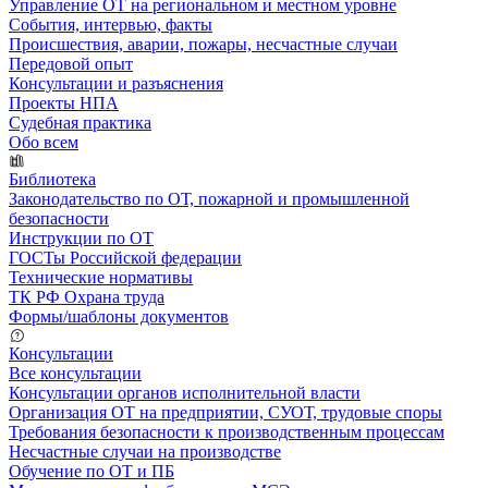
Управление ОТ на региональном и местном уровне
События, интервью, факты
Происшествия, аварии, пожары, несчастные случаи
Передовой опыт
Консультации и разъяснения
Проекты НПА
Судебная практика
Обо всем
Библиотека
Законодательство по ОТ, пожарной и промышленной
безопасности
Инструкции по ОТ
ГОСТы Российской федерации
Технические нормативы
ТК РФ Охрана труда
Формы/шаблоны документов
Консультации
Все консультации
Консультации органов исполнительной власти
Организация ОТ на предприятии, СУОТ, трудовые споры
Требования безопасности к производственным процессам
Несчастные случаи на производстве
Обучение по ОТ и ПБ