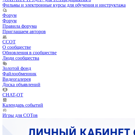
Фильмы и электронные курсы для обучения и инструктажа
Форум
Форум
Правила форума
Приглашаем авторов
ССОТ
О сообществе
Обновления в сообществе
Люди сообщества
Золотой фонд
Файлообменник
Видеогалерея
Доска объявлений
CHAT-OT
Календарь событий
Игры для СОТов