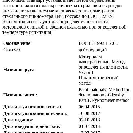
Настоящий стандарт устанавливает метод определения
плотности жидких лакокрасочных материалов и сырья для
них с использованием металлического пикнометра или
стеклянного пикнометра Гей-Люссака по ГОСТ 22524.
Этот метод используют для определения плотности
материалов с низкой и средней вязкостью при определенной
температуре испытания
Обозначение:
ГОСТ 31992.1-2012
Статус:
действующий
Материалы
лакокрасочные. Метод
определения плотности.
Название рус.:
Часть 1.
Пикнометрический
метод
Paint materials. Method for
Название англ.:
determination of density.
Part 1. Pyknometer method
Дата актуализации текста:
06.04.2015
Дата актуализации описания:
10.08.2017
Дата издания:
02.10.2013
Дата введения в действие:
01.07.2014
Дата последнего изменения:
13.07.2017