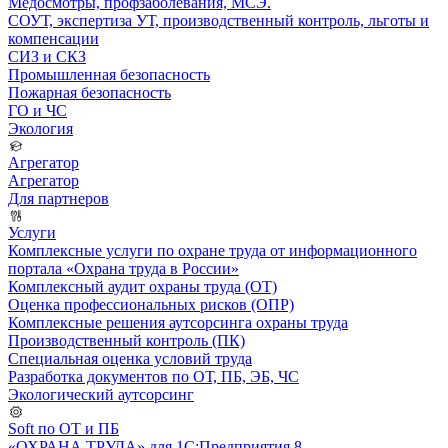
Медосмотры, профзаболевания, МСЭ.
СОУТ, экспертиза УТ, производственный контроль, льготы и
компенсации
СИЗ и СКЗ
Промышленная безопасность
Пожарная безопасность
ГО и ЧС
Экология
Агрегатор
Агрегатор
Для партнеров
Услуги
Комплексные услуги по охране труда от информационного
портала «Охрана труда в России»
Комплексный аудит охраны труда (ОТ)
Оценка профессиональных рисков (ОПР)
Комплексные решения аутсорсинга охраны труда
Производственный контроль (ПК)
Специальная оценка условий труда
Разработка документов по ОТ, ПБ, ЭБ, ЧС
Экологический аутсорсинг
Soft по ОТ и ПБ
«ОХРАНА ТРУДА» для 1С:Предприятия 8