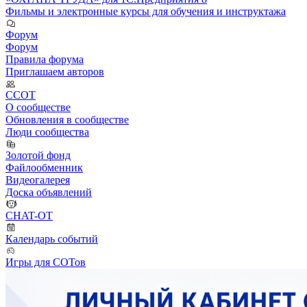
Фильмы и электронные курсы для обучения и инструктажа
Форум
Форум
Правила форума
Приглашаем авторов
ССОТ
О сообществе
Обновления в сообществе
Люди сообщества
Золотой фонд
Файлообменник
Видеогалерея
Доска объявлений
CHAT-OT
Календарь событий
Игры для СОТов