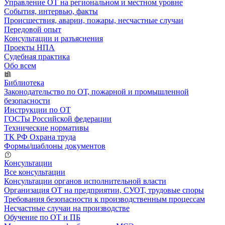
Управление ОТ на региональном и местном уровне
События, интервью, факты
Происшествия, аварии, пожары, несчастные случаи
Передовой опыт
Консультации и разъяснения
Проекты НПА
Судебная практика
Обо всем
Библиотека
Законодательство по ОТ, пожарной и промышленной
безопасности
Инструкции по ОТ
ГОСТы Российской федерации
Технические нормативы
ТК РФ Охрана труда
Формы/шаблоны документов
Консультации
Все консультации
Консультации органов исполнительной власти
Организация ОТ на предприятии, СУОТ, трудовые споры
Требования безопасности к производственным процессам
Несчастные случаи на производстве
Обучение по ОТ и ПБ