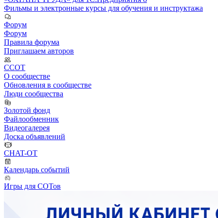
Фильмы и электронные курсы для обучения и инструктажа
Форум
Форум
Правила форума
Приглашаем авторов
ССОТ
О сообществе
Обновления в сообществе
Люди сообщества
Золотой фонд
Файлообменник
Видеогалерея
Доска объявлений
CHAT-OT
Календарь событий
Игры для СОТов