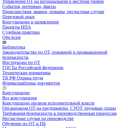
Управление ОТ на региональном и местном уровне
События, интервью, факты
Происшествия, аварии, пожары, несчастные случаи
Передовой опыт
Консультации и разъяснения
Проекты НПА
Судебная практика
Обо всем
Библиотека
Законодательство по ОТ, пожарной и промышленной
безопасности
Инструкции по ОТ
ГОСТы Российской федерации
Технические нормативы
ТК РФ Охрана труда
Формы/шаблоны документов
Консультации
Все консультации
Консультации органов исполнительной власти
Организация ОТ на предприятии, СУОТ, трудовые споры
Требования безопасности к производственным процессам
Несчастные случаи на производстве
Обучение по ОТ и ПБ