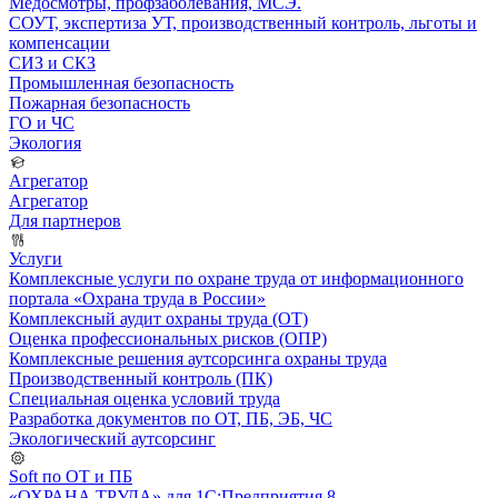
Медосмотры, профзаболевания, МСЭ.
СОУТ, экспертиза УТ, производственный контроль, льготы и
компенсации
СИЗ и СКЗ
Промышленная безопасность
Пожарная безопасность
ГО и ЧС
Экология
Агрегатор
Агрегатор
Для партнеров
Услуги
Комплексные услуги по охране труда от информационного
портала «Охрана труда в России»
Комплексный аудит охраны труда (ОТ)
Оценка профессиональных рисков (ОПР)
Комплексные решения аутсорсинга охраны труда
Производственный контроль (ПК)
Специальная оценка условий труда
Разработка документов по ОТ, ПБ, ЭБ, ЧС
Экологический аутсорсинг
Soft по ОТ и ПБ
«ОХРАНА ТРУДА» для 1С:Предприятия 8